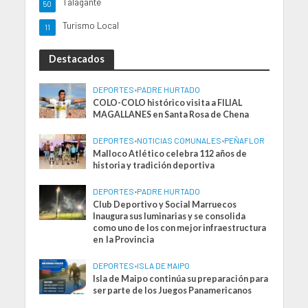
Talagante
50
Turismo Local
11
Destacados
DEPORTES
•
PADRE HURTADO
COLO-COLO histórico visita a FILIAL
MAGALLANES en Santa Rosa de Chena
DEPORTES
•
NOTICIAS COMUNALES
•
PEÑAFLOR
Malloco Atlético celebra 112 años de
historia y tradición deportiva
DEPORTES
•
PADRE HURTADO
Club Deportivo y Social Marruecos
Inaugura sus luminarias y se consolida
como uno de los con mejor infraestructura
en la Provincia
DEPORTES
•
ISLA DE MAIPO
Isla de Maipo continúa su preparación para
ser parte de los Juegos Panamericanos