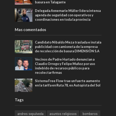
basura en Talagante
Delegada Annemarie Müller lidera intensa
agenda de seguridad con operativos y
coordinaciones en toda la provincia
Mas comentados
Candidato Nibaldo Meza traslada e instala
publicidad con camioneta de la empresa
de recolección de basura DIMENSIÓN S.A
Vecinos de Padre Hurtado denuncian a
Claudio Orrego y Felipe Muñoz por uso
indebido de recursos públicos para
recolectar firmas
Sistema Free Flow trae un fuerte aumento
en la tarifa en Ruta 78, ex Autopista del Sol
Tags
andres sepulveda
asuntos religiosos
bomberos