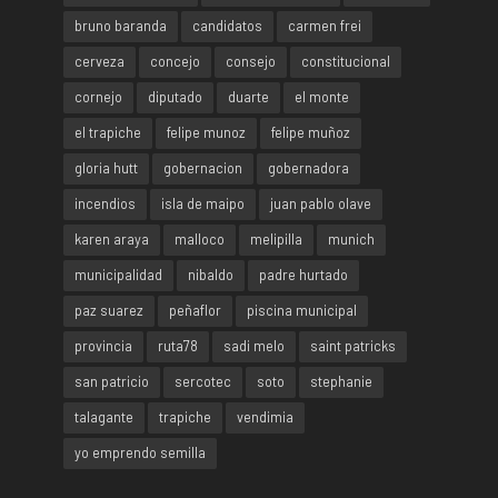
bruno baranda
candidatos
carmen frei
cerveza
concejo
consejo
constitucional
cornejo
diputado
duarte
el monte
el trapiche
felipe munoz
felipe muñoz
gloria hutt
gobernacion
gobernadora
incendios
isla de maipo
juan pablo olave
karen araya
malloco
melipilla
munich
municipalidad
nibaldo
padre hurtado
paz suarez
peñaflor
piscina municipal
provincia
ruta78
sadi melo
saint patricks
san patricio
sercotec
soto
stephanie
talagante
trapiche
vendimia
yo emprendo semilla