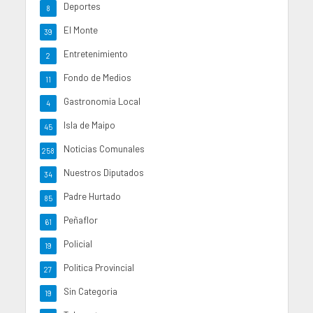
Deportes
8
El Monte
39
Entretenimiento
2
Fondo de Medios
11
Gastronomia Local
4
Isla de Maipo
45
Noticias Comunales
258
Nuestros Diputados
34
Padre Hurtado
85
Peñaflor
61
Policial
19
Politica Provincial
27
Sin Categoria
19