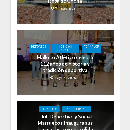
Rosa de Chena
7 meses hace
DEPORTES
NOTICIAS
PEÑAFLOR
COMUNALES
Malloco Atlético celebra
112 años de historia y
tradición deportiva
mayo 21, 2025
DEPORTES
PADRE HURTADO
Club Deportivo y Social
Marruecos Inaugura sus
luminarias y se consolida