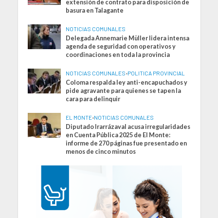
extensión de contrato para disposición de
basura en Talagante
NOTICIAS COMUNALES
Delegada Annemarie Müller lidera intensa
agenda de seguridad con operativos y
coordinaciones en toda la provincia
NOTICIAS COMUNALES
•
POLITICA PROVINCIAL
Coloma respalda ley anti-encapuchados y
pide agravante para quienes se tapen la
cara para delinquir
EL MONTE
•
NOTICIAS COMUNALES
Diputado Irarrázaval acusa irregularidades
en Cuenta Pública 2025 de El Monte:
informe de 270 páginas fue presentado en
menos de cinco minutos