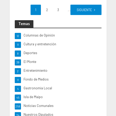
1
2
3
…
SIGUIENTE
36
Temas
Columnas de Opinión
12
Cultura y entretención
11
Deportes
8
El Monte
39
Entretenimiento
2
Fondo de Medios
11
Gastronomia Local
4
Isla de Maipo
45
Noticias Comunales
258
Nuestros Diputados
34