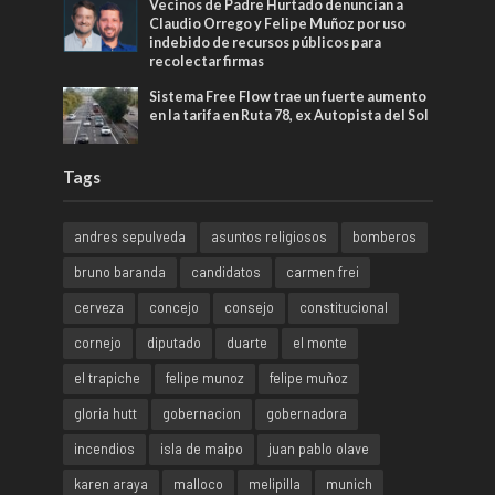
Vecinos de Padre Hurtado denuncian a
Claudio Orrego y Felipe Muñoz por uso
indebido de recursos públicos para
recolectar firmas
Sistema Free Flow trae un fuerte aumento
en la tarifa en Ruta 78, ex Autopista del Sol
Tags
andres sepulveda
asuntos religiosos
bomberos
bruno baranda
candidatos
carmen frei
cerveza
concejo
consejo
constitucional
cornejo
diputado
duarte
el monte
el trapiche
felipe munoz
felipe muñoz
gloria hutt
gobernacion
gobernadora
incendios
isla de maipo
juan pablo olave
karen araya
malloco
melipilla
munich