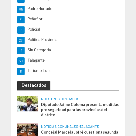
Padre Hurtado
85
Peñaflor
61
Policial
19
Politica Provincial
27
Sin Categoria
19
Talagante
50
Turismo Local
11
Destacados
NUESTROS DIPUTADOS
Diputado Jaime Coloma presenta medidas
pro seguridad para las provincias del
distrito
NOTICIAS COMUNALES
•
TALAGANTE
Concejal Marcela Jofré cuestiona segunda