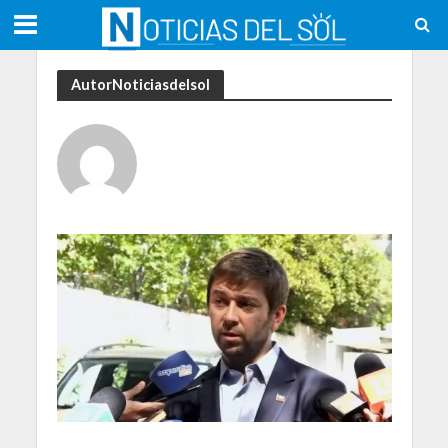
AutorNoticiasdelsol