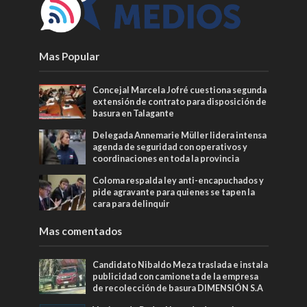
Mas Popular
Concejal Marcela Jofré cuestiona segunda
extensión de contrato para disposición de
basura en Talagante
Delegada Annemarie Müller lidera intensa
agenda de seguridad con operativos y
coordinaciones en toda la provincia
Coloma respalda ley anti-encapuchados y
pide agravante para quienes se tapen la
cara para delinquir
Mas comentados
Candidato Nibaldo Meza traslada e instala
publicidad con camioneta de la empresa
de recolección de basura DIMENSIÓN S.A