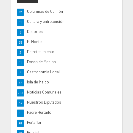
Columnas de Opinión
12
Cultura y entretención
11
Deportes
8
El Monte
39
Entretenimiento
2
Fondo de Medios
11
Gastronomia Local
4
Isla de Maipo
45
Noticias Comunales
258
Nuestros Diputados
34
Padre Hurtado
85
Peñaflor
61
Policial