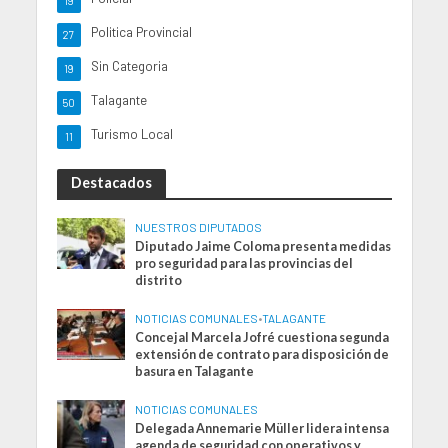
19
Politica Provincial
27
Sin Categoria
19
Talagante
50
Turismo Local
11
Destacados
NUESTROS DIPUTADOS
Diputado Jaime Coloma presenta medidas
pro seguridad para las provincias del
distrito
NOTICIAS COMUNALES
•
TALAGANTE
Concejal Marcela Jofré cuestiona segunda
extensión de contrato para disposición de
basura en Talagante
NOTICIAS COMUNALES
Delegada Annemarie Müller lidera intensa
agenda de seguridad con operativos y