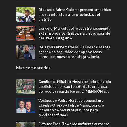
Diputado Jaime Coloma presenta medidas
pro seguridad para las provincias del
distrito
Concejal Marcela Jofré cuestiona segunda
extensión de contrato para disposición de
basura en Talagante
Delegada Annemarie Müller lidera intensa
agenda de seguridad con operativos y
coordinaciones en toda la provincia
Mas comentados
Candidato Nibaldo Meza traslada e instala
publicidad con camioneta de la empresa
de recolección de basura DIMENSIÓN S.A
Vecinos de Padre Hurtado denuncian a
Claudio Orrego y Felipe Muñoz por uso
indebido de recursos públicos para
recolectar firmas
Sistema Free Flow trae un fuerte aumento