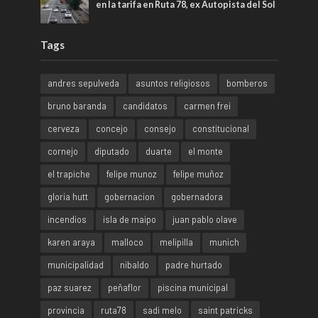
en la tarifa en Ruta 78, ex Autopista del Sol
Tags
andres sepulveda
asuntos religiosos
bomberos
bruno baranda
candidatos
carmen frei
cerveza
concejo
consejo
constitucional
cornejo
diputado
duarte
el monte
el trapiche
felipe munoz
felipe muñoz
gloria hutt
gobernacion
gobernadora
incendios
isla de maipo
juan pablo olave
karen araya
malloco
melipilla
munich
municipalidad
nibaldo
padre hurtado
paz suarez
peñaflor
piscina municipal
provincia
ruta78
sadi melo
saint patricks