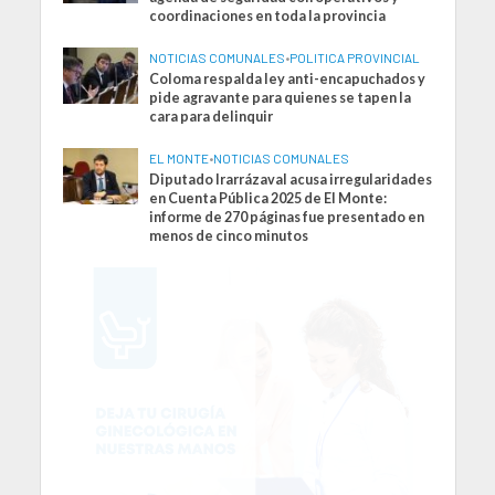
coordinaciones en toda la provincia
NOTICIAS COMUNALES
•
POLITICA PROVINCIAL
Coloma respalda ley anti-encapuchados y
pide agravante para quienes se tapen la
cara para delinquir
EL MONTE
•
NOTICIAS COMUNALES
Diputado Irarrázaval acusa irregularidades
en Cuenta Pública 2025 de El Monte:
informe de 270 páginas fue presentado en
menos de cinco minutos