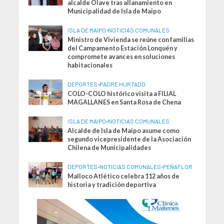
alcalde Olave tras allanamiento en
Municipalidad de Isla de Maipo
ISLA DE MAIPO
•
NOTICIAS COMUNALES
Ministro de Vivienda se reúne con familias
del Campamento Estación Lonquén y
compromete avances en soluciones
habitacionales
DEPORTES
•
PADRE HURTADO
COLO-COLO histórico visita a FILIAL
MAGALLANES en Santa Rosa de Chena
ISLA DE MAIPO
•
NOTICIAS COMUNALES
Alcalde de Isla de Maipo asume como
segundo vicepresidente de la Asociación
Chilena de Municipalidades
DEPORTES
•
NOTICIAS COMUNALES
•
PEÑAFLOR
Malloco Atlético celebra 112 años de
historia y tradición deportiva