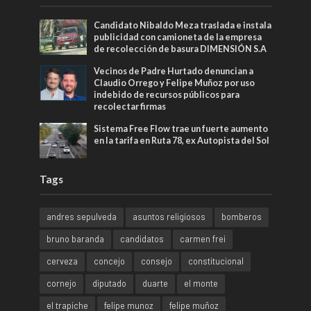
Candidato Nibaldo Meza traslada e instala
publicidad con camioneta de la empresa
de recolección de basura DIMENSIÓN S.A
Vecinos de Padre Hurtado denuncian a
Claudio Orrego y Felipe Muñoz por uso
indebido de recursos públicos para
recolectar firmas
Sistema Free Flow trae un fuerte aumento
en la tarifa en Ruta 78, ex Autopista del Sol
Tags
andres sepulveda
asuntos religiosos
bomberos
bruno baranda
candidatos
carmen frei
cerveza
concejo
consejo
constitucional
cornejo
diputado
duarte
el monte
el trapiche
felipe munoz
felipe muñoz