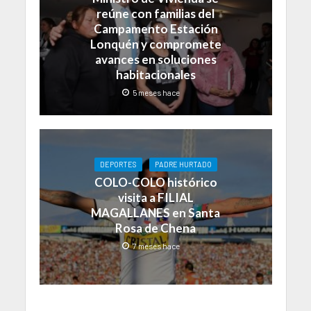
reúne con familias del
Campamento Estación
Lonquén y compromete
avances en soluciones
habitacionales
5 meses hace
DEPORTES
PADRE HURTADO
COLO-COLO histórico
visita a FILIAL
MAGALLANES en Santa
Rosa de Chena
7 meses hace