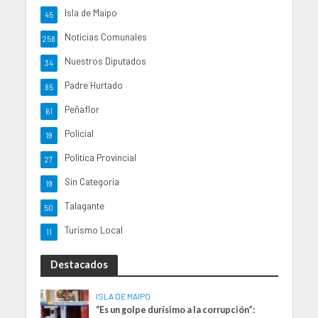
Isla de Maipo
45
Noticias Comunales
258
Nuestros Diputados
34
Padre Hurtado
85
Peñaflor
61
Policial
19
Politica Provincial
27
Sin Categoria
19
Talagante
50
Turismo Local
11
Destacados
ISLA DE MAIPO
“Es un golpe durísimo a la corrupción”: