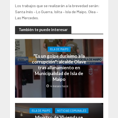
Los trabajos que se realizarán a la brevedad serán:
Santa Inés – Lo Guerra, Islita – Isla de Maipo, Olea –
Las Mercedes.
También te puede interesar
ISLA DE MAIPO
“Es un golpe durísimo a la
corrupción”: alcalde Olave
tras allanamiento en
Municipalidad de Isla de
Maipo
4 meses hace
ISLA DE MAIPO
NOTICIAS COMUNALES
Ministro de Vivienda se