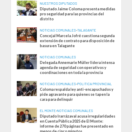
NUESTROS DIPUTADOS
Diputado Jaime Coloma presenta medidas
pro seguridad para las provincias del
distrito
NOTICIAS COMUNALES
•
TALAGANTE
Concejal Marcela Jofré cuestiona segunda
extensión de contrato para disposición de
basura en Talagante
NOTICIAS COMUNALES
Delegada Annemarie Müller lidera intensa
agenda de seguridad con operativos y
coordinaciones en toda la provincia
NOTICIAS COMUNALES
•
POLITICA PROVINCIAL
Coloma respalda ley anti-encapuchados y
pide agravante para quienes se tapen la
cara para delinquir
EL MONTE
•
NOTICIAS COMUNALES
Diputado Irarrázaval acusa irregularidades
en Cuenta Pública 2025 de El Monte:
informe de 270 páginas fue presentado en
menos de cinco minutos