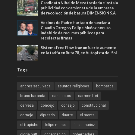
Candidato Nibaldo Meza traslada e instala
publicidad con camioneta de la empresa
de recolección de basura DIMENSIÓN S.A
Vecinos de Padre Hurtado denuncian a
Claudio Orrego y Felipe Muñoz por uso
indebido de recursos públicos para
recolectar firmas
Sistema Free Flow trae un fuerte aumento
en la tarifa en Ruta 78, ex Autopista del Sol
Tags
andres sepulveda
asuntos religiosos
bomberos
bruno baranda
candidatos
carmen frei
cerveza
concejo
consejo
constitucional
cornejo
diputado
duarte
el monte
el trapiche
felipe munoz
felipe muñoz
gloria hutt
gobernacion
gobernadora