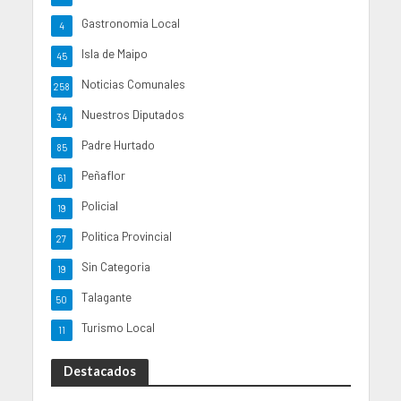
Gastronomia Local
4
Isla de Maipo
45
Noticias Comunales
258
Nuestros Diputados
34
Padre Hurtado
85
Peñaflor
61
Policial
19
Politica Provincial
27
Sin Categoria
19
Talagante
50
Turismo Local
11
Destacados