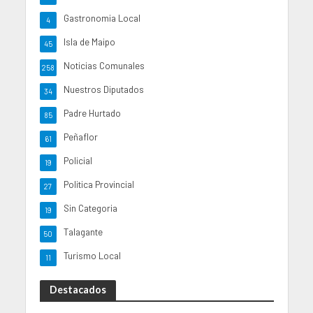
Gastronomia Local
4
Isla de Maipo
45
Noticias Comunales
258
Nuestros Diputados
34
Padre Hurtado
85
Peñaflor
61
Policial
19
Politica Provincial
27
Sin Categoria
19
Talagante
50
Turismo Local
11
Destacados