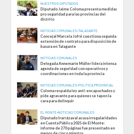
NUESTROS DIPUTADOS
Diputado Jaime Coloma presenta medidas
pro seguridad para las provincias del
distrito
NOTICIAS COMUNALES
•
TALAGANTE
Concejal Marcela Jofré cuestiona segunda
extensión de contrato para disposición de
basura en Talagante
NOTICIAS COMUNALES
Delegada Annemarie Müller lidera intensa
agenda de seguridad con operativos y
coordinaciones en toda la provincia
NOTICIAS COMUNALES
•
POLITICA PROVINCIAL
Coloma respalda ley anti-encapuchados y
pide agravante para quienes se tapen la
cara para delinquir
EL MONTE
•
NOTICIAS COMUNALES
Diputado Irarrázaval acusa irregularidades
en Cuenta Pública 2025 de El Monte:
informe de 270 páginas fue presentado en
menos de cinco minutos