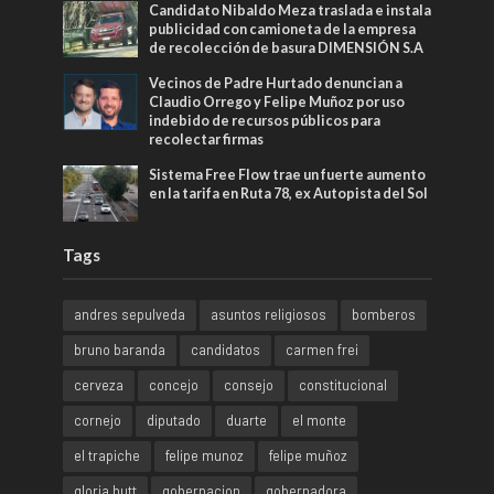
Candidato Nibaldo Meza traslada e instala
publicidad con camioneta de la empresa
de recolección de basura DIMENSIÓN S.A
Vecinos de Padre Hurtado denuncian a
Claudio Orrego y Felipe Muñoz por uso
indebido de recursos públicos para
recolectar firmas
Sistema Free Flow trae un fuerte aumento
en la tarifa en Ruta 78, ex Autopista del Sol
Tags
andres sepulveda
asuntos religiosos
bomberos
bruno baranda
candidatos
carmen frei
cerveza
concejo
consejo
constitucional
cornejo
diputado
duarte
el monte
el trapiche
felipe munoz
felipe muñoz
gloria hutt
gobernacion
gobernadora