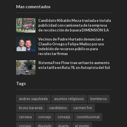
Mas comentados
Candidato Nibaldo Meza traslada e instala
publicidad con camioneta de la empresa
de recolección de basura DIMENSIÓN S.A
Vecinos de Padre Hurtado denuncian a
Claudio Orrego y Felipe Muñoz por uso
indebido de recursos públicos para
recolectar firmas
Sistema Free Flow trae un fuerte aumento
en la tarifa en Ruta 78, ex Autopista del Sol
Tags
andres sepulveda
asuntos religiosos
bomberos
bruno baranda
candidatos
carmen frei
cerveza
concejo
consejo
constitucional
cornejo
diputado
duarte
el monte