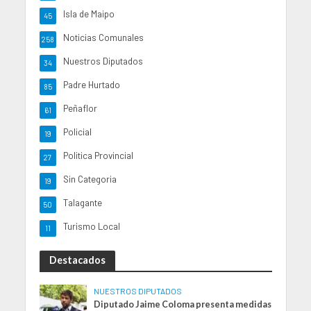
Isla de Maipo
45
Noticias Comunales
258
Nuestros Diputados
34
Padre Hurtado
85
Peñaflor
61
Policial
19
Politica Provincial
27
Sin Categoria
19
Talagante
50
Turismo Local
11
Destacados
NUESTROS DIPUTADOS
Diputado Jaime Coloma presenta medidas