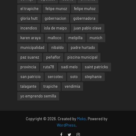
el trapiche
felipe munoz
felipe muñoz
gloria hutt
gobernacion
gobernadora
incendios
isla de maipo
juan pablo olave
karen araya
malloco
melipilla
munich
municipalidad
nibaldo
padre hurtado
paz suarez
peñaflor
piscina municipal
provincia
ruta78
sadi melo
saint patricks
san patricio
sercotec
soto
stephanie
talagante
trapiche
vendimia
yo emprendo semilla
Copyright © 2026. Created by
Meks
. Powered by
WordPress
.