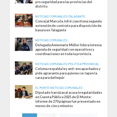
pro seguridad para las provincias del
distrito
NOTICIAS COMUNALES
•
TALAGANTE
Concejal Marcela Jofré cuestiona segunda
extensión de contrato para disposición de
basura en Talagante
NOTICIAS COMUNALES
Delegada Annemarie Müller lidera intensa
agenda de seguridad con operativos y
coordinaciones en toda la provincia
NOTICIAS COMUNALES
•
POLITICA PROVINCIAL
Coloma respalda ley anti-encapuchados y
pide agravante para quienes se tapen la
cara para delinquir
EL MONTE
•
NOTICIAS COMUNALES
Diputado Irarrázaval acusa irregularidades
en Cuenta Pública 2025 de El Monte:
informe de 270 páginas fue presentado en
menos de cinco minutos