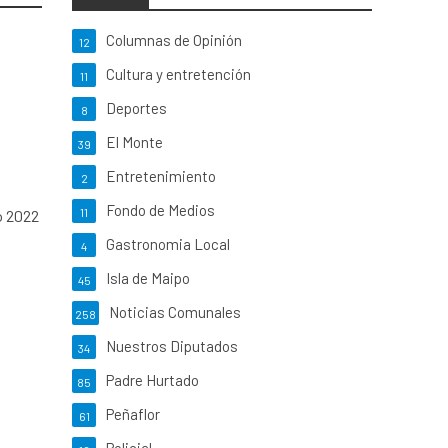
Columnas de Opinión
12
Cultura y entretención
11
Deportes
8
El Monte
39
Entretenimiento
2
Fondo de Medios
11
o 2022
Gastronomia Local
4
Isla de Maipo
45
Noticias Comunales
258
Nuestros Diputados
34
Padre Hurtado
85
Peñaflor
61