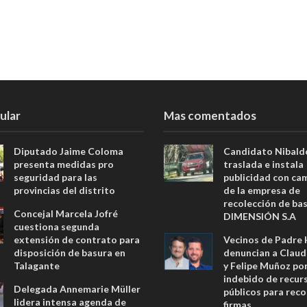
ular
Mas comentados
Diputado Jaime Coloma
Candidato Nibald
presenta medidas pro
traslada e instala
seguridad para las
publicidad con ca
provincias del distrito
de la empresa de
recolección de ba
Concejal Marcela Jofré
DIMENSIÓN S.A
cuestiona segunda
extensión de contrato para
Vecinos de Padre
disposición de basura en
denuncian a Claud
Talagante
y Felipe Muñoz po
indebido de recur
Delegada Annemarie Müller
públicos para reco
lidera intensa agenda de
firmas