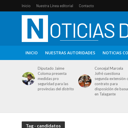
Inicio
Nuestra Línea editorial
Contacto
INICIO
NUESTRAS AUTORIDADES
NOTICIAS C
Diputado Jaime
Concejal Marcela
Coloma presenta
Jofré cuestiona
medidas pro
segunda extensión 
seguridad para las
contrato para
provincias del distrito
disposición de basu
en Talagante
Tag - candidatos