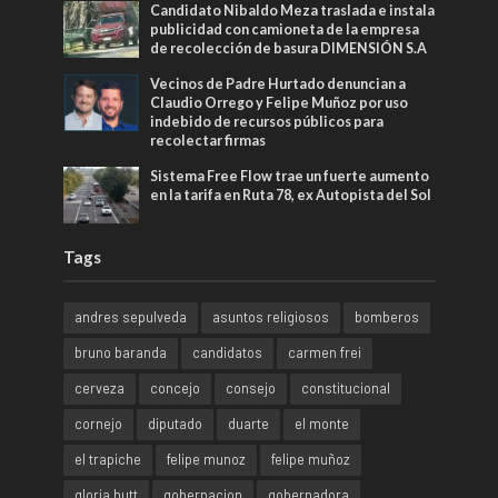
Candidato Nibaldo Meza traslada e instala
publicidad con camioneta de la empresa
de recolección de basura DIMENSIÓN S.A
Vecinos de Padre Hurtado denuncian a
Claudio Orrego y Felipe Muñoz por uso
indebido de recursos públicos para
recolectar firmas
Sistema Free Flow trae un fuerte aumento
en la tarifa en Ruta 78, ex Autopista del Sol
Tags
andres sepulveda
asuntos religiosos
bomberos
bruno baranda
candidatos
carmen frei
cerveza
concejo
consejo
constitucional
cornejo
diputado
duarte
el monte
el trapiche
felipe munoz
felipe muñoz
gloria hutt
gobernacion
gobernadora