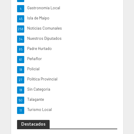
Gastronomia Local
4
Isla de Maipo
45
Noticias Comunales
258
Nuestros Diputados
34
Padre Hurtado
85
Peñaflor
61
Policial
19
Politica Provincial
27
Sin Categoria
19
Talagante
50
Turismo Local
11
Destacados