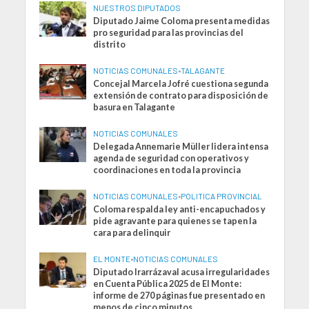
NUESTROS DIPUTADOS
Diputado Jaime Coloma presenta medidas
pro seguridad para las provincias del
distrito
NOTICIAS COMUNALES
•
TALAGANTE
Concejal Marcela Jofré cuestiona segunda
extensión de contrato para disposición de
basura en Talagante
NOTICIAS COMUNALES
Delegada Annemarie Müller lidera intensa
agenda de seguridad con operativos y
coordinaciones en toda la provincia
NOTICIAS COMUNALES
•
POLITICA PROVINCIAL
Coloma respalda ley anti-encapuchados y
pide agravante para quienes se tapen la
cara para delinquir
EL MONTE
•
NOTICIAS COMUNALES
Diputado Irarrázaval acusa irregularidades
en Cuenta Pública 2025 de El Monte:
informe de 270 páginas fue presentado en
menos de cinco minutos