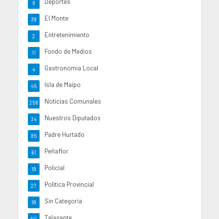
Deportes
8
El Monte
39
Entretenimiento
2
Fondo de Medios
11
Gastronomia Local
4
Isla de Maipo
45
Noticias Comunales
258
Nuestros Diputados
34
Padre Hurtado
85
Peñaflor
61
Policial
19
Politica Provincial
27
Sin Categoria
19
Talagante
50