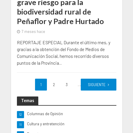
grave riesgo para la
biodiversidad rural de
Peñaflor y Padre Hurtado
7 meses hace
REPORTAJE ESPECIAL Durante el último mes, y
gracias a la obtención del Fondo de Medios de
Comunicación Social, hemos recorrido diversos
puntos de la Provincia...
1
2
3
…
SIGUIENTE
17
Temas
Columnas de Opinión
12
Cultura y entretención
11