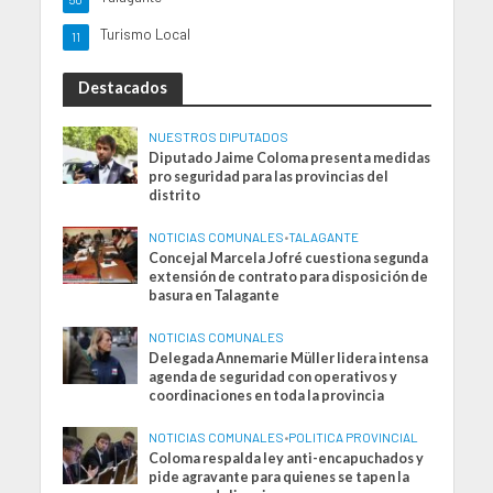
Turismo Local
11
Destacados
NUESTROS DIPUTADOS
Diputado Jaime Coloma presenta medidas
pro seguridad para las provincias del
distrito
NOTICIAS COMUNALES
•
TALAGANTE
Concejal Marcela Jofré cuestiona segunda
extensión de contrato para disposición de
basura en Talagante
NOTICIAS COMUNALES
Delegada Annemarie Müller lidera intensa
agenda de seguridad con operativos y
coordinaciones en toda la provincia
NOTICIAS COMUNALES
•
POLITICA PROVINCIAL
Coloma respalda ley anti-encapuchados y
pide agravante para quienes se tapen la