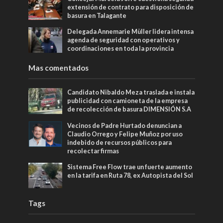
extensión de contrato para disposición de
basura en Talagante
Delegada Annemarie Müller lidera intensa
agenda de seguridad con operativos y
coordinaciones en toda la provincia
Mas comentados
Candidato Nibaldo Meza traslada e instala
publicidad con camioneta de la empresa
de recolección de basura DIMENSIÓN S.A
Vecinos de Padre Hurtado denuncian a
Claudio Orrego y Felipe Muñoz por uso
indebido de recursos públicos para
recolectar firmas
Sistema Free Flow trae un fuerte aumento
en la tarifa en Ruta 78, ex Autopista del Sol
Tags