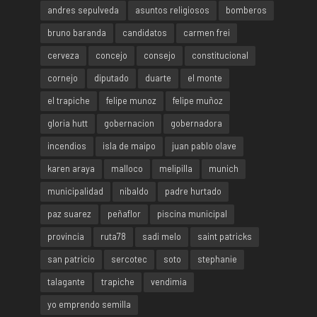
andres sepulveda
asuntos religiosos
bomberos
bruno baranda
candidatos
carmen frei
cerveza
concejo
consejo
constitucional
cornejo
diputado
duarte
el monte
el trapiche
felipe munoz
felipe muñoz
gloria hutt
gobernacion
gobernadora
incendios
isla de maipo
juan pablo olave
karen araya
malloco
melipilla
munich
municipalidad
nibaldo
padre hurtado
paz suarez
peñaflor
piscina municipal
provincia
ruta78
sadi melo
saint patricks
san patricio
sercotec
soto
stephanie
talagante
trapiche
vendimia
yo emprendo semilla