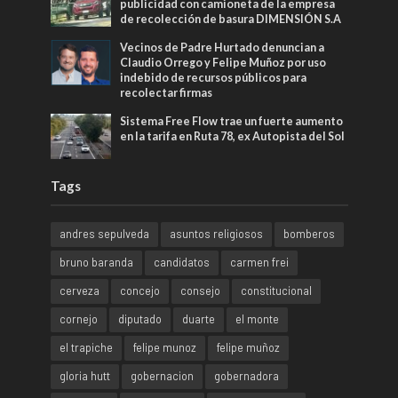
publicidad con camioneta de la empresa
de recolección de basura DIMENSIÓN S.A
Vecinos de Padre Hurtado denuncian a
Claudio Orrego y Felipe Muñoz por uso
indebido de recursos públicos para
recolectar firmas
Sistema Free Flow trae un fuerte aumento
en la tarifa en Ruta 78, ex Autopista del Sol
Tags
andres sepulveda
asuntos religiosos
bomberos
bruno baranda
candidatos
carmen frei
cerveza
concejo
consejo
constitucional
cornejo
diputado
duarte
el monte
el trapiche
felipe munoz
felipe muñoz
gloria hutt
gobernacion
gobernadora