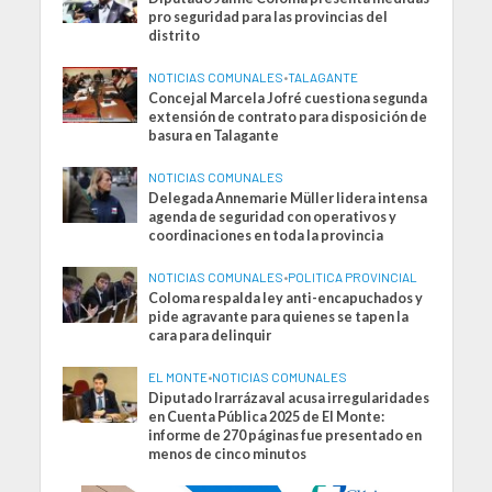
pro seguridad para las provincias del
distrito
NOTICIAS COMUNALES
•
TALAGANTE
Concejal Marcela Jofré cuestiona segunda
extensión de contrato para disposición de
basura en Talagante
NOTICIAS COMUNALES
Delegada Annemarie Müller lidera intensa
agenda de seguridad con operativos y
coordinaciones en toda la provincia
NOTICIAS COMUNALES
•
POLITICA PROVINCIAL
Coloma respalda ley anti-encapuchados y
pide agravante para quienes se tapen la
cara para delinquir
EL MONTE
•
NOTICIAS COMUNALES
Diputado Irarrázaval acusa irregularidades
en Cuenta Pública 2025 de El Monte:
informe de 270 páginas fue presentado en
menos de cinco minutos