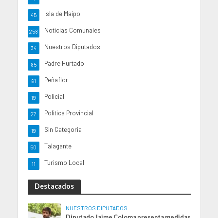
Isla de Maipo
45
Noticias Comunales
258
Nuestros Diputados
34
Padre Hurtado
85
Peñaflor
61
Policial
19
Politica Provincial
27
Sin Categoria
19
Talagante
50
Turismo Local
11
Destacados
NUESTROS DIPUTADOS
Diputado Jaime Coloma presenta medidas