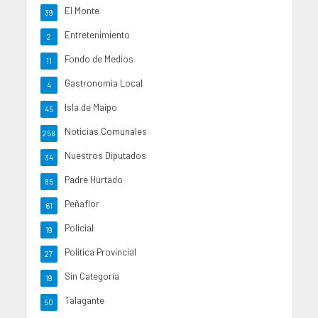
El Monte
39
Entretenimiento
2
Fondo de Medios
11
Gastronomia Local
4
Isla de Maipo
45
Noticias Comunales
258
Nuestros Diputados
34
Padre Hurtado
85
Peñaflor
61
Policial
19
Politica Provincial
27
Sin Categoria
19
Talagante
50