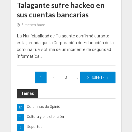
Talagante sufre hackeo en
sus cuentas bancarias
3 meses hace
La Municipalidad de Talagante confirmó durante
esta jornada que la Corporación de Educación de la
comuna fue víctima de un incidente de seguridad
informática...
1
2
3
…
SIGUIENTE
62
Temas
Columnas de Opinión
12
Cultura y entretención
11
Deportes
8