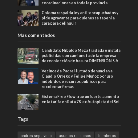
coordinaciones en toda la provincia
Coloma respalda ley anti-encapuchados y
pide agravante para quienes se tapen la
cara para delinquir
Mas comentados
Candidato Nibaldo Meza traslada e instala
publicidad con camioneta de la empresa
de recolección de basura DIMENSIÓN S.A
Vecinos de Padre Hurtado denuncian a
Claudio Orrego y Felipe Muñoz por uso
indebido de recursos públicos para
recolectar firmas
Sistema Free Flow trae un fuerte aumento
en la tarifa en Ruta 78, ex Autopista del Sol
Tags
andres sepulveda
asuntos religiosos
bomberos