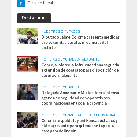
Turismo Local
11
Destacados
NUESTROS DIPUTADOS
Diputado Jaime Coloma presenta medidas
pro seguridad para las provincias del
distrito
NOTICIAS COMUNALES
•
TALAGANTE
Concejal Marcela Jofré cuestiona segunda
extensión de contrato para disposición de
basura en Talagante
NOTICIAS COMUNALES
Delegada Annemarie Müller lidera intensa
agenda de seguridad con operativos y
coordinaciones en toda la provincia
NOTICIAS COMUNALES
•
POLITICA PROVINCIAL
Coloma respalda ley anti-encapuchados y
pide agravante para quienes se tapen la
cara para delinquir