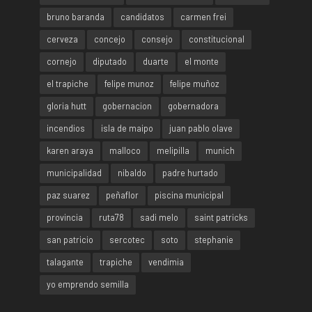
bruno baranda
candidatos
carmen frei
cerveza
concejo
consejo
constitucional
cornejo
diputado
duarte
el monte
el trapiche
felipe munoz
felipe muñoz
gloria hutt
gobernacion
gobernadora
incendios
isla de maipo
juan pablo olave
karen araya
malloco
melipilla
munich
municipalidad
nibaldo
padre hurtado
paz suarez
peñaflor
piscina municipal
provincia
ruta78
sadi melo
saint patricks
san patricio
sercotec
soto
stephanie
talagante
trapiche
vendimia
yo emprendo semilla