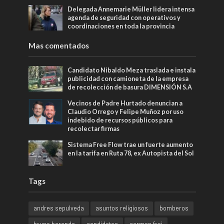
Delegada Annemarie Müller lidera intensa
agenda de seguridad con operativos y
coordinaciones en toda la provincia
Mas comentados
Candidato Nibaldo Meza traslada e instala
publicidad con camioneta de la empresa
de recolección de basura DIMENSIÓN S.A
Vecinos de Padre Hurtado denuncian a
Claudio Orrego y Felipe Muñoz por uso
indebido de recursos públicos para
recolectar firmas
Sistema Free Flow trae un fuerte aumento
en la tarifa en Ruta 78, ex Autopista del Sol
Tags
andres sepulveda
asuntos religiosos
bomberos