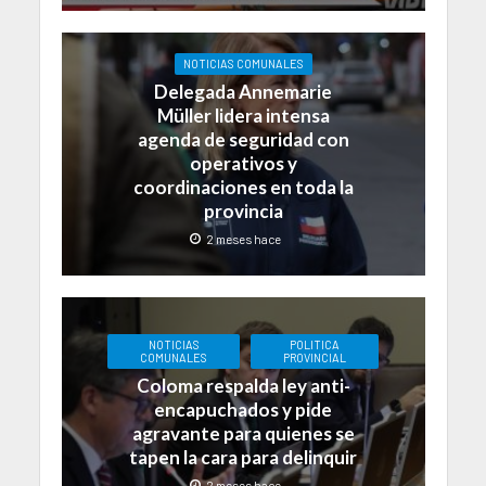
NOTICIAS COMUNALES
Delegada Annemarie
Müller lidera intensa
agenda de seguridad con
operativos y
coordinaciones en toda la
provincia
2 meses hace
NOTICIAS
POLITICA
COMUNALES
PROVINCIAL
Coloma respalda ley anti-
encapuchados y pide
agravante para quienes se
tapen la cara para delinquir
2 meses hace