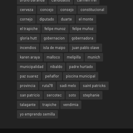
bruno baranda
candidatos
carmen frei
cerveza
concejo
consejo
constitucional
cornejo
diputado
duarte
el monte
el trapiche
felipe munoz
felipe muñoz
gloria hutt
gobernacion
gobernadora
incendios
isla de maipo
juan pablo olave
karen araya
malloco
melipilla
munich
municipalidad
nibaldo
padre hurtado
paz suarez
peñaflor
piscina municipal
provincia
ruta78
sadi melo
saint patricks
san patricio
sercotec
soto
stephanie
talagante
trapiche
vendimia
yo emprendo semilla