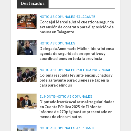
Destacados
NOTICIAS COMUNALES
•
TALAGANTE
Concejal Marcela Jofré cuestiona segunda
extensión de contrato para disposición de
basura en Talagante
NOTICIAS COMUNALES
Delegada Annemarie Müller lidera intensa
agenda de seguridad con operativos y
coordinaciones en toda la provincia
NOTICIAS COMUNALES
•
POLITICA PROVINCIAL
Coloma respalda ley anti-encapuchados y
pide agravante para quienes se tapen la
cara para delinquir
EL MONTE
•
NOTICIAS COMUNALES
Diputado Irarrázaval acusa irregularidades
en Cuenta Pública 2025 de El Monte:
informe de 270 páginas fue presentado en
menos de cinco minutos
NOTICIAS COMUNALES
•
TALAGANTE