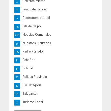
Entretenimiento
2
Fondo de Medios
11
Gastronomia Local
4
Isla de Maipo
45
Noticias Comunales
258
Nuestros Diputados
34
Padre Hurtado
85
Peñaflor
61
Policial
19
Politica Provincial
27
Sin Categoria
19
Talagante
50
Turismo Local
11