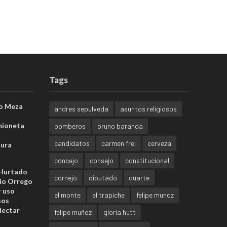
Tags
o Meza
andres sepulveda
asuntos religiosos
mioneta
bomberos
bruno baranda
candidatos
carmen frei
cerveza
sura
concejo
consejo
constitucional
 Hurtado
cornejo
diputado
duarte
io Orrego
r uso
el monte
el trapiche
felipe munoz
sos
lectar
felipe muñoz
gloria hutt