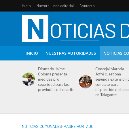
Inicio
Nuestra Línea editorial
Contacto
INICIO
NUESTRAS AUTORIDADES
NOTICIAS C
Diputado Jaime
Concejal Marcela
Coloma presenta
Jofré cuestiona
medidas pro
segunda extensión 
seguridad para las
contrato para
provincias del distrito
disposición de basu
en Talagante
NOTICIAS COMUNALES
•
PADRE HURTADO