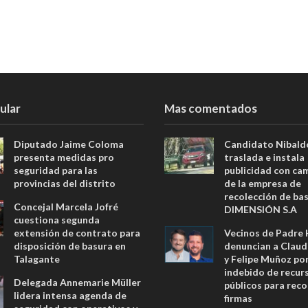
ular
Mas comentados
Diputado Jaime Coloma
Candidato Nibald
presenta medidas pro
traslada e instala
seguridad para las
publicidad con ca
provincias del distrito
de la empresa de
recolección de ba
Concejal Marcela Jofré
DIMENSIÓN S.A
cuestiona segunda
extensión de contrato para
Vecinos de Padre
disposición de basura en
denuncian a Claud
Talagante
y Felipe Muñoz po
indebido de recur
Delegada Annemarie Müller
públicos para reco
lidera intensa agenda de
firmas