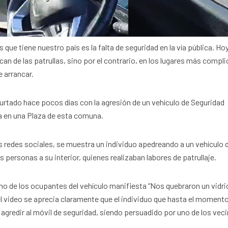
que tiene nuestro país es la falta de seguridad en la vía pública. Ho
can de las patrullas, sino por el contrario, en los lugares más compl
e arrancar.
Hurtado hace pocos días con la agresión de un vehículo de Seguridad
ia en una Plaza de esta comuna.
s redes sociales, se muestra un individuo apedreando a un vehículo d
personas a su interior, quienes realizaban labores de patrullaje.
no de los ocupantes del vehículo manifiesta “Nos quebraron un vidri
r el video se aprecia claramente que el individuo que hasta el moment
a agredir al móvil de seguridad, siendo persuadido por uno de los vec