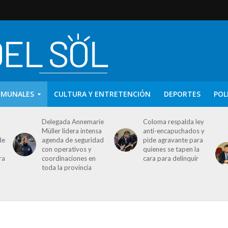
OMUNALES
CULTURA Y ENTRETENCIÓN
DEPORTES
POL
Delegada Annemarie
Coloma respalda ley
Müller lidera intensa
anti-encapuchados y
de
agenda de seguridad
pide agravante para
con operativos y
quienes se tapen la
ra
coordinaciones en
cara para delinquir
toda la provincia