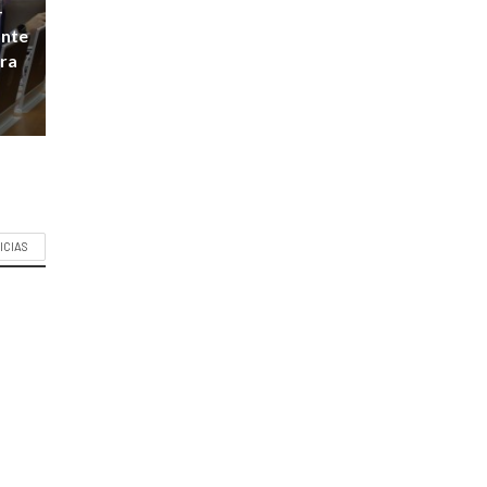
-
ante
ara
ICIAS