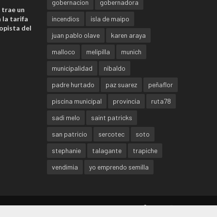
gobernacion
gobernadora
 trae un
la tarifa
incendios
isla de maipo
opista del
juan pablo olave
karen araya
malloco
melipilla
munich
municipalidad
nibaldo
padre hurtado
paz suarez
peñaflor
piscina municipal
provincia
ruta78
sadi melo
saint patricks
san patricio
sercotec
soto
stephanie
talagante
trapiche
vendimia
yo emprendo semilla