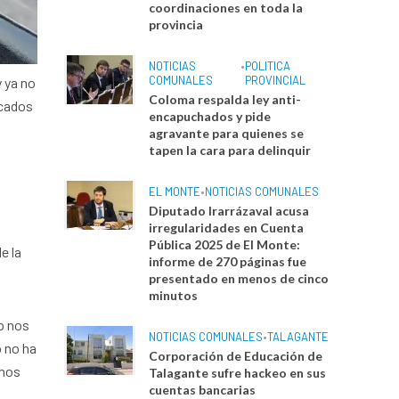
coordinaciones en toda la
provincia
NOTICIAS
•
POLITICA
COMUNALES
PROVINCIAL
y ya no
Coloma respalda ley anti-
icados
encapuchados y pide
agravante para quienes se
tapen la cara para delinquir
EL MONTE
•
NOTICIAS COMUNALES
Diputado Irarrázaval acusa
irregularidades en Cuenta
Pública 2025 de El Monte:
e la
informe de 270 páginas fue
presentado en menos de cinco
minutos
o nos
NOTICIAS COMUNALES
•
TALAGANTE
o no ha
Corporación de Educación de
inos
Talagante sufre hackeo en sus
cuentas bancarias