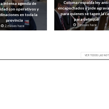
Coloma respalda ley anti
ra intensa agenda de
encapuchados y pide agrav
idad con operativos y
para quienes se tapen la c
dinaciones en toda la
para delinquir
provincia
2 meses hace
2 meses hace
VER TODOS LAS NOT