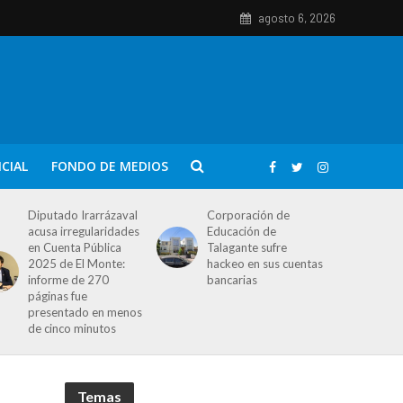
agosto 6, 2026
ICIAL
FONDO DE MEDIOS
Diputado Irarrázaval
Corporación de
acusa irregularidades
Educación de
en Cuenta Pública
Talagante sufre
2025 de El Monte:
hackeo en sus cuentas
informe de 270
bancarias
páginas fue
presentado en menos
de cinco minutos
Temas