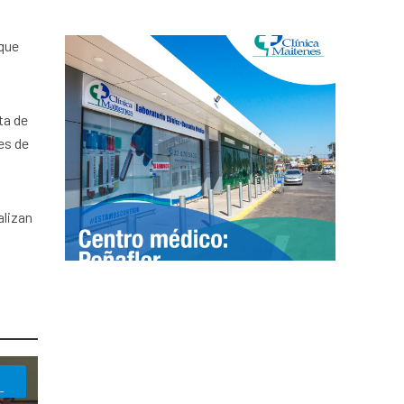
 que
ta de
es de
alizan
L