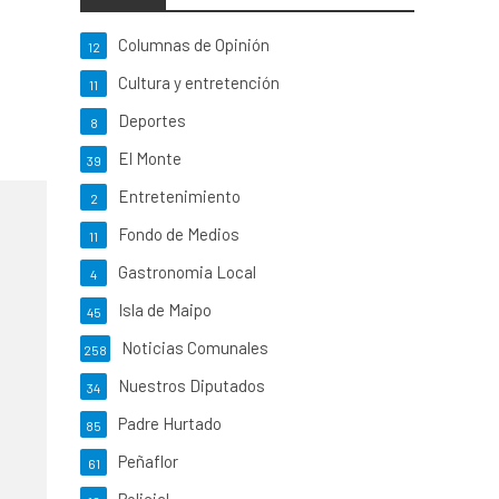
Columnas de Opinión
12
Cultura y entretención
11
Deportes
8
El Monte
39
Entretenimiento
2
Fondo de Medios
11
Gastronomia Local
4
Isla de Maipo
45
Noticias Comunales
258
Nuestros Diputados
34
Padre Hurtado
85
Peñaflor
61