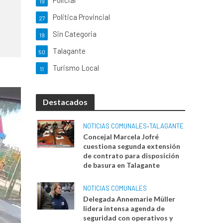
Policial
19
Politica Provincial
27
Sin Categoria
19
Talagante
50
Turismo Local
11
Destacados
NOTICIAS COMUNALES
•
TALAGANTE
Concejal Marcela Jofré
cuestiona segunda extensión
de contrato para disposición
de basura en Talagante
NOTICIAS COMUNALES
Delegada Annemarie Müller
lidera intensa agenda de
seguridad con operativos y