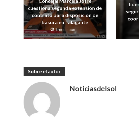
Concejal Marcela Jofré
lide
cuestiona segunda extensión de
segur
contrato para disposición de
coor
basura en Talagante
1 mes hace
Sobre el autor
Noticiasdelsol