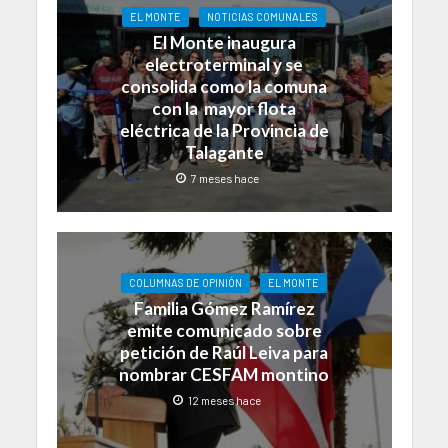
EL MONTE
NOTICIAS COMUNALES
El Monte inaugura
electroterminal y se
consolida como la comuna
con la mayor flota
eléctrica de la Provincia de
Talagante
7 meses hace
COLUMNAS DE OPINIÓN
EL MONTE
Familia Gómez Ramírez
emite comunicado sobre
petición de Raúl Leiva para
nombrar CESFAM montino
12 meses hace