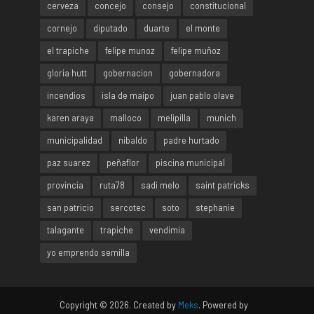
cerveza
concejo
consejo
constitucional
cornejo
diputado
duarte
el monte
el trapiche
felipe munoz
felipe muñoz
gloria hutt
gobernacion
gobernadora
incendios
isla de maipo
juan pablo olave
karen araya
malloco
melipilla
munich
municipalidad
nibaldo
padre hurtado
paz suarez
peñaflor
piscina municipal
provincia
ruta78
sadi melo
saint patricks
san patricio
sercotec
soto
stephanie
talagante
trapiche
vendimia
yo emprendo semilla
Copyright © 2026. Created by
Meks
. Powered by