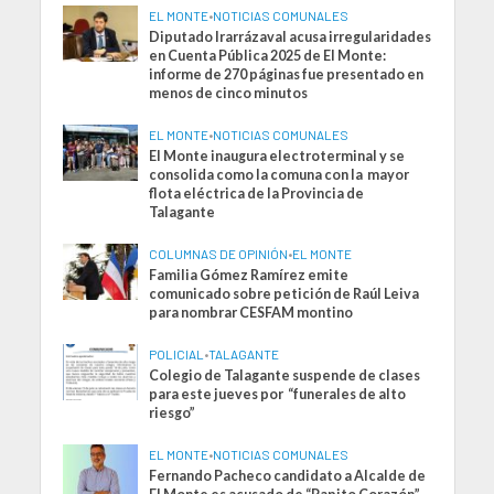
EL MONTE
•
NOTICIAS COMUNALES
Diputado Irarrázaval acusa irregularidades
en Cuenta Pública 2025 de El Monte:
informe de 270 páginas fue presentado en
menos de cinco minutos
EL MONTE
•
NOTICIAS COMUNALES
El Monte inaugura electroterminal y se
consolida como la comuna con la mayor
flota eléctrica de la Provincia de
Talagante
COLUMNAS DE OPINIÓN
•
EL MONTE
Familia Gómez Ramírez emite
comunicado sobre petición de Raúl Leiva
para nombrar CESFAM montino
POLICIAL
•
TALAGANTE
Colegio de Talagante suspende de clases
para este jueves por “funerales de alto
riesgo”
EL MONTE
•
NOTICIAS COMUNALES
Fernando Pacheco candidato a Alcalde de