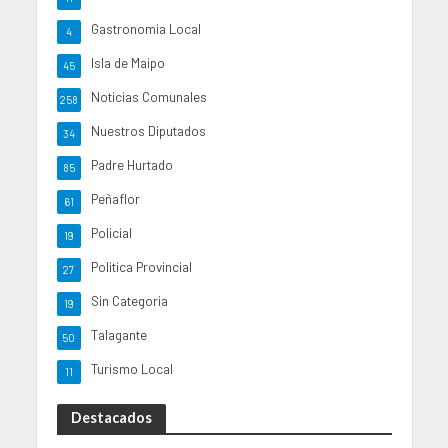
Gastronomia Local
4
Isla de Maipo
45
Noticias Comunales
258
Nuestros Diputados
34
Padre Hurtado
85
Peñaflor
61
Policial
19
Politica Provincial
27
Sin Categoria
19
Talagante
50
Turismo Local
11
Destacados