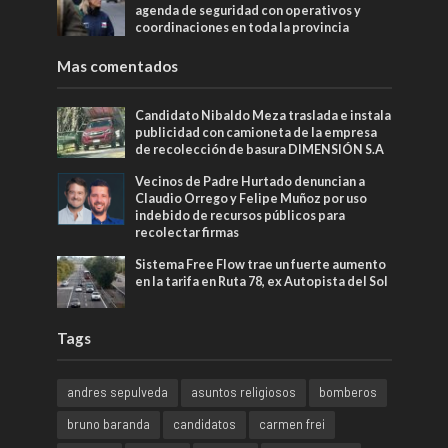
agenda de seguridad con operativos y
coordinaciones en toda la provincia
Mas comentados
Candidato Nibaldo Meza traslada e instala
publicidad con camioneta de la empresa
de recolección de basura DIMENSIÓN S.A
Vecinos de Padre Hurtado denuncian a
Claudio Orrego y Felipe Muñoz por uso
indebido de recursos públicos para
recolectar firmas
Sistema Free Flow trae un fuerte aumento
en la tarifa en Ruta 78, ex Autopista del Sol
Tags
andres sepulveda
asuntos religiosos
bomberos
bruno baranda
candidatos
carmen frei