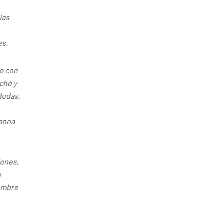
las
es.
o con
chó y
dudas,
hanna
iones,
a
nombre