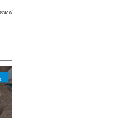
tar si
S
r