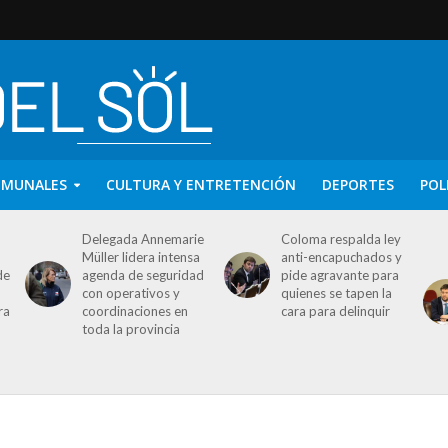
OMUNALES
CULTURA Y ENTRETENCIÓN
DEPORTES
POL
Delegada Annemarie
Coloma respalda ley
Müller lidera intensa
anti-encapuchados y
de
agenda de seguridad
pide agravante para
con operativos y
quienes se tapen la
ra
coordinaciones en
cara para delinquir
toda la provincia