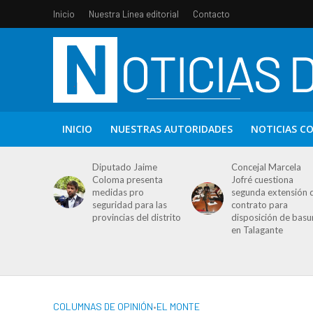
Inicio
Nuestra Línea editorial
Contacto
INICIO
NUESTRAS AUTORIDADES
NOTICIAS C
Diputado Jaime
Concejal Marcela
Coloma presenta
Jofré cuestiona
medidas pro
segunda extensión 
seguridad para las
contrato para
provincias del distrito
disposición de basu
en Talagante
COLUMNAS DE OPINIÓN
•
EL MONTE