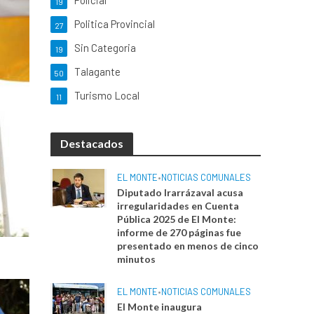
Policial
19
Politica Provincial
27
Sin Categoria
19
Talagante
50
Turismo Local
11
Destacados
EL MONTE
•
NOTICIAS COMUNALES
Diputado Irarrázaval acusa
irregularidades en Cuenta
Pública 2025 de El Monte:
informe de 270 páginas fue
presentado en menos de cinco
minutos
EL MONTE
•
NOTICIAS COMUNALES
El Monte inaugura