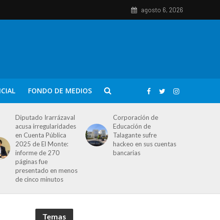
agosto 6, 2026
ICIAL
FONDO DE MEDIOS
Diputado Irarrázaval
Corporación de
acusa irregularidades
Educación de
en Cuenta Pública
Talagante sufre
2025 de El Monte:
hackeo en sus cuentas
informe de 270
bancarias
páginas fue
presentado en menos
de cinco minutos
Temas