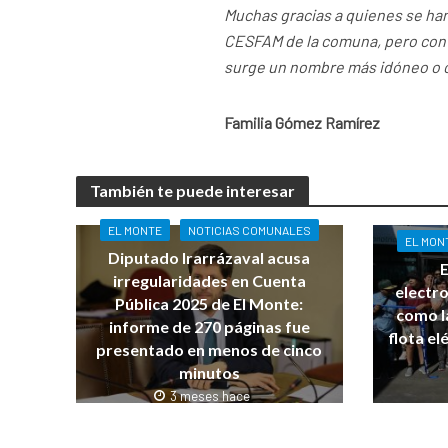
Muchas gracias a quienes se ha
CESFAM de la comuna, pero con 
surge un nombre más idóneo o c
Familia Gómez Ramírez
También te puede interesar
EL MONTE
NOTICIAS COMUNALES
EL MON
Diputado Irarrázaval acusa
E
irregularidades en Cuenta
electro
Pública 2025 de El Monte:
como l
informe de 270 páginas fue
flota el
presentado en menos de cinco
minutos
3 meses hace