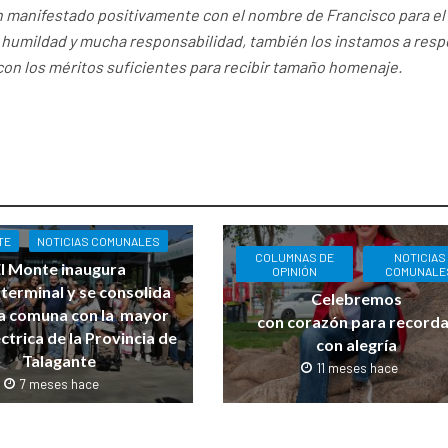
n manifestado positivamente con el nombre de Francisco para el
humildad y mucha responsabilidad, también los instamos a respe
on los méritos suficientes para recibir tamaño homenaje.
TE
NOTICIAS COMUNALES
COLUMNAS DE
NOTICIAS
l Monte inaugura
OPINIÓN
COMUNALE
terminal y se consolida
Celebremos
a comuna con la mayor
con corazón para recorda
éctrica de la Provincia de
con alegría
Talagante
11 meses hace
7 meses hace