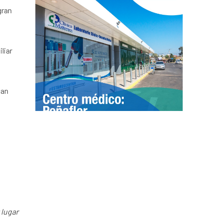
gran
liar
can
 lugar