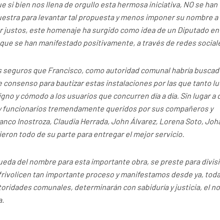
 si bien nos llena de orgullo esta hermosa iniciativa, NO se han
uestra para levantar tal propuesta y menos imponer su nombre a 
r justos, este homenaje ha surgido como idea de un Diputado en
 que se han manifestado positivamente, a través de redes social
 seguros que Francisco, como autoridad comunal habría buscad
 consenso para bautizar estas instalaciones por las que tanto lu
no y cómodo a los usuarios que concurren día a día. Sin lugar a 
 y funcionarios tremendamente queridos por sus compañeros y
ranco Inostroza, Claudia Herrada, John Álvarez, Lorena Soto, Jo
dieron todo de su parte para entregar el mejor servicio.
ueda del nombre para esta importante obra, se preste para divis
frivolicen tan importante proceso y manifestamos desde ya, tod
toridades comunales, determinarán con sabiduría y justicia, el 
a.