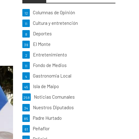
Columnas de Opinión
12
Cultura y entretención
11
Deportes
8
El Monte
39
Entretenimiento
2
Fondo de Medios
11
Gastronomia Local
4
Isla de Maipo
45
Noticias Comunales
258
Nuestros Diputados
34
Padre Hurtado
85
Peñaflor
61