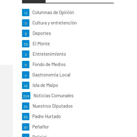
Columnas de Opinión
12
Cultura y entretención
11
Deportes
8
El Monte
39
Entretenimiento
2
Fondo de Medios
11
Gastronomia Local
4
Isla de Maipo
45
Noticias Comunales
258
Nuestros Diputados
34
Padre Hurtado
85
Peñaflor
61