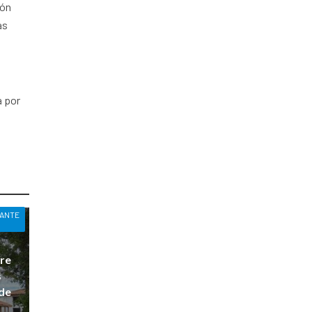
ión
as
a por
ANTE
dre
s
de