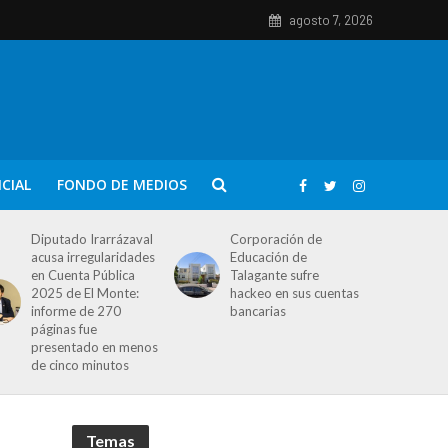
agosto 7, 2026
ICIAL
FONDO DE MEDIOS
Diputado Irarrázaval
Corporación de
acusa irregularidades
Educación de
en Cuenta Pública
Talagante sufre
2025 de El Monte:
hackeo en sus cuentas
informe de 270
bancarias
páginas fue
presentado en menos
de cinco minutos
Temas