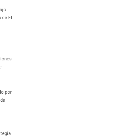
ajo
a de El
ciones
e
do por
ada
ategia