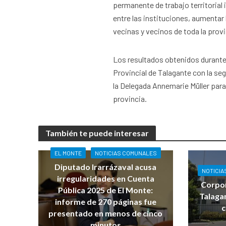
permanente de trabajo territorial 
entre las instituciones, aumentar 
vecinas y vecinos de toda la provi
Los resultados obtenidos durante
Provincial de Talagante con la seg
la Delegada Annemarie Müller para
provincia.
También te puede interesar
EL MONTE
NOTICIAS COMUNALES
Diputado Irarrázaval acusa
NOTICIA
irregularidades en Cuenta
Corpor
Pública 2025 de El Monte:
Talaga
informe de 270 páginas fue
c
presentado en menos de cinco
minutos