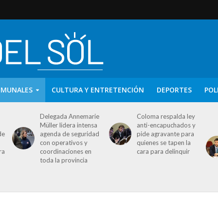
OMUNALES
CULTURA Y ENTRETENCIÓN
DEPORTES
POL
Delegada Annemarie
Coloma respalda ley
Müller lidera intensa
anti-encapuchados y
de
agenda de seguridad
pide agravante para
con operativos y
quienes se tapen la
ra
coordinaciones en
cara para delinquir
toda la provincia