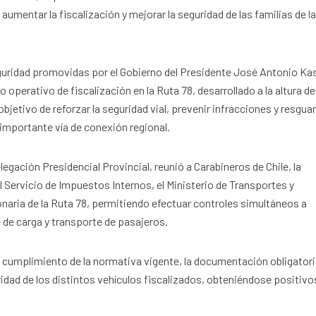
, aumentar la fiscalización y mejorar la seguridad de las familias de l
eguridad promovidas por el Gobierno del Presidente José Antonio Kas
 operativo de fiscalización en la Ruta 78, desarrollado a la altura de
jetivo de reforzar la seguridad vial, prevenir infracciones y resguar
 importante vía de conexión regional.
legación Presidencial Provincial, reunió a Carabineros de Chile, la
l Servicio de Impuestos Internos, el Ministerio de Transportes y
naria de la Ruta 78, permitiendo efectuar controles simultáneos a
e de carga y transporte de pasajeros.
el cumplimiento de la normativa vigente, la documentación obligator
ridad de los distintos vehículos fiscalizados, obteniéndose positivo
.