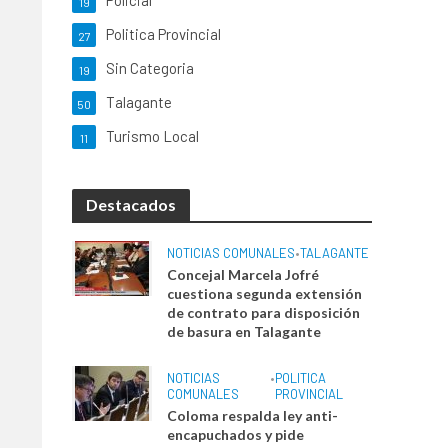
Policial
19
Politica Provincial
27
Sin Categoria
19
Talagante
50
Turismo Local
11
Destacados
NOTICIAS COMUNALES
•
TALAGANTE
Concejal Marcela Jofré
cuestiona segunda extensión
de contrato para disposición
de basura en Talagante
NOTICIAS
•
POLITICA
COMUNALES
PROVINCIAL
Coloma respalda ley anti-
encapuchados y pide