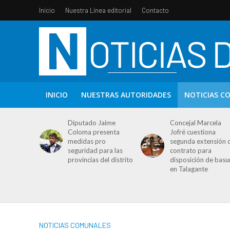
Inicio
Nuestra Línea editorial
Contacto
INICIO
NUESTRAS AUTORIDADES
NOTICIAS C
Diputado Jaime
Concejal Marcela
Coloma presenta
Jofré cuestiona
medidas pro
segunda extensión 
seguridad para las
contrato para
provincias del distrito
disposición de basu
en Talagante
NOTICIAS COMUNALES