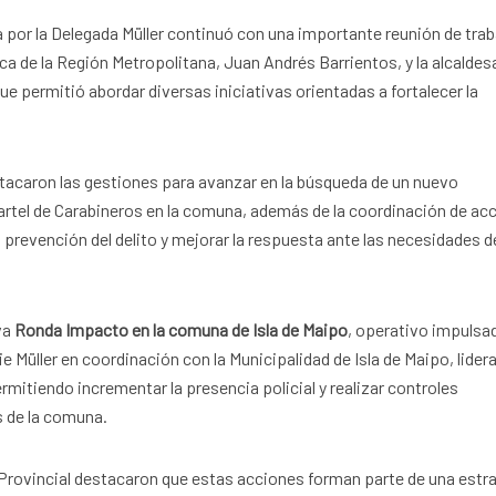
 por la Delegada Müller continuó con una importante reunión de trab
ca de la Región Metropolitana, Juan Andrés Barrientos, y la alcaldes
e permitió abordar diversas iniciativas orientadas a fortalecer la
stacaron las gestiones para avanzar en la búsqueda de un nuevo
rtel de Carabineros en la comuna, además de la coordinación de ac
 prevención del delito y mejorar la respuesta ante las necesidades d
va
Ronda Impacto en la comuna de Isla de Maipo
, operativo impulsa
 Müller en coordinación con la Municipalidad de Isla de Maipo, lider
ermitiendo incrementar la presencia policial y realizar controles
s de la comuna.
 Provincial destacaron que estas acciones forman parte de una estr