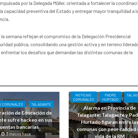
impulsada por la Delegada Müller, orientada a fortalecer la coordinac
la capacidad preventiva del Estado y entregar mayor tranquilidad a l
ncia.
 la semana reflejan el compromiso de la Delegación Presidencial
uridad pública, consolidando una gestión activa y en terreno liderad
 enfrentar los desafíos que demandan las distintas comunas de la
NOTICIAS
PADRE
TALAG
COMUNALES
HURTADO
S COMUNALES
TALAGANTE
Alarma en Provincia de
ación de Educación de
Talagante: Talagante y Pa
nte sufre hackeo en sus
Hurtado figuran entre la
uentas bancarias
comunas con peor calidad 
3 meses hace
vida de la RM