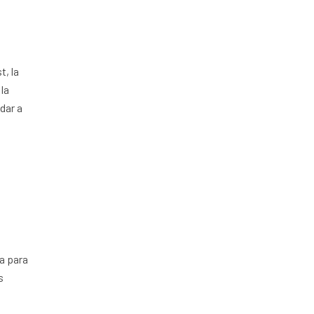
a
t, la
 la
dar a
ia para
s