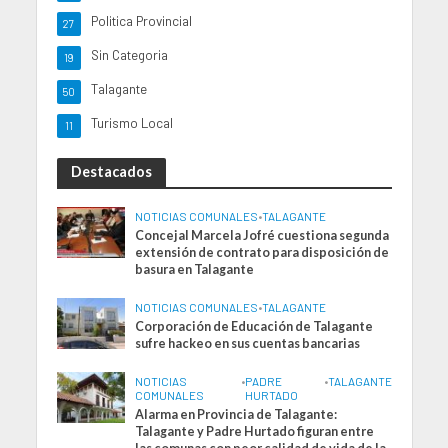
Politica Provincial
27
Sin Categoria
19
Talagante
50
Turismo Local
11
Destacados
NOTICIAS COMUNALES
•
TALAGANTE
Concejal Marcela Jofré cuestiona segunda
extensión de contrato para disposición de
basura en Talagante
NOTICIAS COMUNALES
•
TALAGANTE
Corporación de Educación de Talagante
sufre hackeo en sus cuentas bancarias
NOTICIAS
•
PADRE
•
TALAGANTE
COMUNALES
HURTADO
Alarma en Provincia de Talagante:
Talagante y Padre Hurtado figuran entre