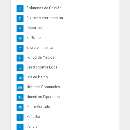
Columnas de Opinión
12
Cultura y entretención
11
Deportes
8
El Monte
39
Entretenimiento
2
Fondo de Medios
11
Gastronomia Local
4
Isla de Maipo
45
Noticias Comunales
258
Nuestros Diputados
34
Padre Hurtado
85
Peñaflor
61
Policial
19