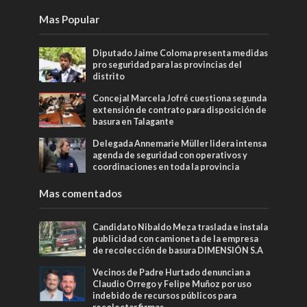
Mas Popular
Diputado Jaime Coloma presenta medidas
pro seguridad para las provincias del
distrito
Concejal Marcela Jofré cuestiona segunda
extensión de contrato para disposición de
basura en Talagante
Delegada Annemarie Müller lidera intensa
agenda de seguridad con operativos y
coordinaciones en toda la provincia
Mas comentados
Candidato Nibaldo Meza traslada e instala
publicidad con camioneta de la empresa
de recolección de basura DIMENSIÓN S.A
Vecinos de Padre Hurtado denuncian a
Claudio Orrego y Felipe Muñoz por uso
indebido de recursos públicos para