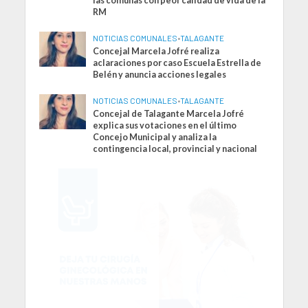
las comunas con peor calidad de vida de la
RM
NOTICIAS COMUNALES
•
TALAGANTE
Concejal Marcela Jofré realiza
aclaraciones por caso Escuela Estrella de
Belén y anuncia acciones legales
NOTICIAS COMUNALES
•
TALAGANTE
Concejal de Talagante Marcela Jofré
explica sus votaciones en el último
Concejo Municipal y analiza la
contingencia local, provincial y nacional