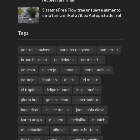
recolectar firmas
Sistema Free Flow trae un fuerte aumento
en la tarifa en Ruta 78, ex Autopista del Sol
Tags
andres sepulveda
asuntos religiosos
bomberos
bruno baranda
candidatos
carmen frei
cerveza
concejo
consejo
constitucional
cornejo
diputado
duarte
el monte
el trapiche
felipe munoz
felipe muñoz
gloria hutt
gobernacion
gobernadora
incendios
isla de maipo
juan pablo olave
karen araya
malloco
melipilla
munich
municipalidad
nibaldo
padre hurtado
paz suarez
peñaflor
piscina municipal