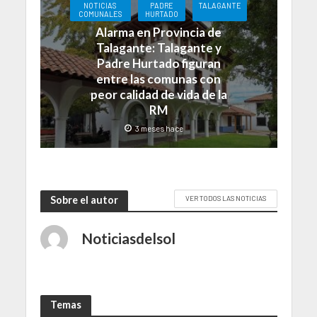
NOTICIAS
PADRE
TALAGANTE
COMUNALES
HURTADO
Alarma en Provincia de
Talagante: Talagante y
Padre Hurtado figuran
entre las comunas con
peor calidad de vida de la
RM
3 meses hace
Sobre el autor
VER TODOS LAS NOTICIAS
Noticiasdelsol
Temas