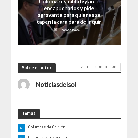
Coloma respalda ley anti-
encapuchados y pide
agravante para quienes se
tapen la cara para delinquir
2 meses hace
Sobre el autor
VER TODOS LAS NOTICIAS
Noticiasdelsol
Temas
Columnas de Opinión
12
Cultura y entretención