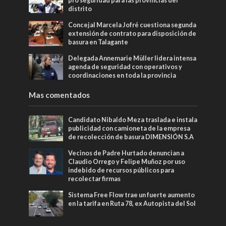
pro seguridad para las provincias del
distrito
Concejal Marcela Jofré cuestiona segunda
extensión de contrato para disposición de
basura en Talagante
Delegada Annemarie Müller lidera intensa
agenda de seguridad con operativos y
coordinaciones en toda la provincia
Mas comentados
Candidato Nibaldo Meza traslada e instala
publicidad con camioneta de la empresa
de recolección de basura DIMENSIÓN S.A
Vecinos de Padre Hurtado denuncian a
Claudio Orrego y Felipe Muñoz por uso
indebido de recursos públicos para
recolectar firmas
Sistema Free Flow trae un fuerte aumento
en la tarifa en Ruta 78, ex Autopista del Sol