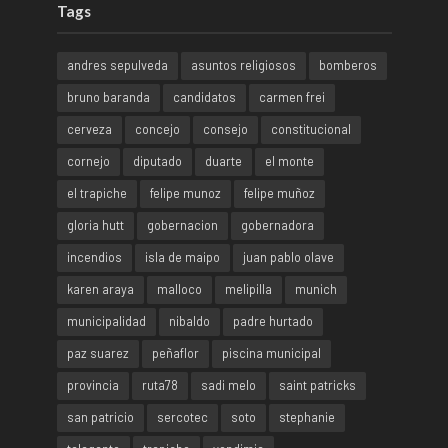
Tags
andres sepulveda
asuntos religiosos
bomberos
bruno baranda
candidatos
carmen frei
cerveza
concejo
consejo
constitucional
cornejo
diputado
duarte
el monte
el trapiche
felipe munoz
felipe muñoz
gloria hutt
gobernacion
gobernadora
incendios
isla de maipo
juan pablo olave
karen araya
malloco
melipilla
munich
municipalidad
nibaldo
padre hurtado
paz suarez
peñaflor
piscina municipal
provincia
ruta78
sadi melo
saint patricks
san patricio
sercotec
soto
stephanie