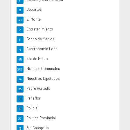
11
Deportes
8
El Monte
39
Entretenimiento
2
Fondo de Medios
11
Gastronomia Local
4
Isla de Maipo
45
Noticias Comunales
258
Nuestros Diputados
34
Padre Hurtado
85
Peñaflor
61
Policial
19
Politica Provincial
27
Sin Categoria
19