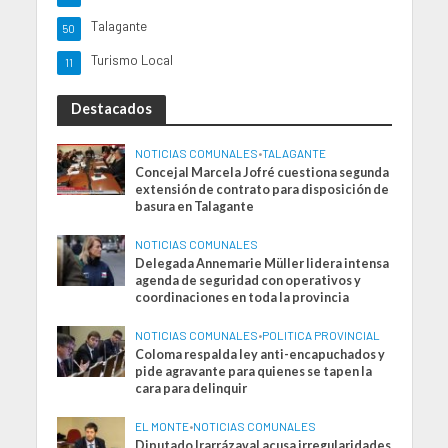
Talagante
50
Turismo Local
11
Destacados
NOTICIAS COMUNALES
•
TALAGANTE
Concejal Marcela Jofré cuestiona segunda
extensión de contrato para disposición de
basura en Talagante
NOTICIAS COMUNALES
Delegada Annemarie Müller lidera intensa
agenda de seguridad con operativos y
coordinaciones en toda la provincia
NOTICIAS COMUNALES
•
POLITICA PROVINCIAL
Coloma respalda ley anti-encapuchados y
pide agravante para quienes se tapen la
cara para delinquir
EL MONTE
•
NOTICIAS COMUNALES
Diputado Irarrázaval acusa irregularidades