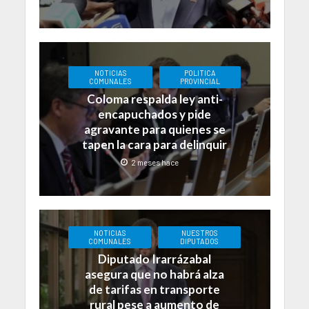
NOTICIAS
POLITICA
COMUNALES
PROVINCIAL
Coloma respalda ley anti-
encapuchados y pide
agravante para quienes se
tapen la cara para delinquir
2 meses hace
NOTICIAS
NUESTROS
COMUNALES
DIPUTADOS
Diputado Irarrázabal
asegura que no habrá alza
de tarifas en transporte
rural pese a aumento de