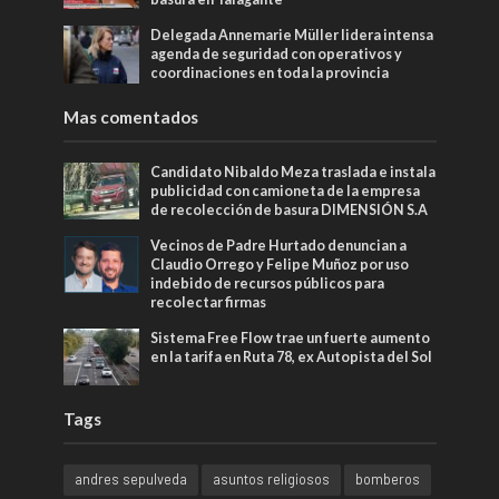
Delegada Annemarie Müller lidera intensa
agenda de seguridad con operativos y
coordinaciones en toda la provincia
Mas comentados
Candidato Nibaldo Meza traslada e instala
publicidad con camioneta de la empresa
de recolección de basura DIMENSIÓN S.A
Vecinos de Padre Hurtado denuncian a
Claudio Orrego y Felipe Muñoz por uso
indebido de recursos públicos para
recolectar firmas
Sistema Free Flow trae un fuerte aumento
en la tarifa en Ruta 78, ex Autopista del Sol
Tags
andres sepulveda
asuntos religiosos
bomberos