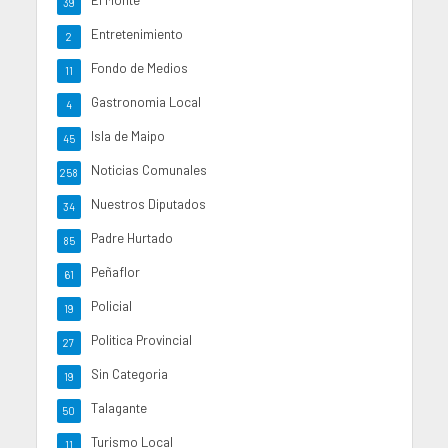
39
Entretenimiento
2
Fondo de Medios
11
Gastronomia Local
4
Isla de Maipo
45
Noticias Comunales
258
Nuestros Diputados
34
Padre Hurtado
85
Peñaflor
61
Policial
19
Politica Provincial
27
Sin Categoria
19
Talagante
50
Turismo Local
11