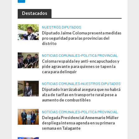
Destacados
NUESTROS DIPUTADOS
Diputado Jaime Coloma presenta medidas
pro seguridad para las provincias del
distrito
NOTICIAS COMUNALES
•
POLITICA PROVINCIAL
Coloma respalda ley anti-encapuchados y
pide agravante para quienes se tapen la
cara para delinquir
NOTICIAS COMUNALES
•
NUESTROS DIPUTADOS
Diputado Irarrázabal asegura que no habrá
alza de tarifas en transporte rural pese a
aumento de combustibles
NOTICIAS COMUNALES
•
POLITICA PROVINCIAL
Delegada Presidencial Annemarie Müller
despliega intensa agenda en su primera
semana en Talagante