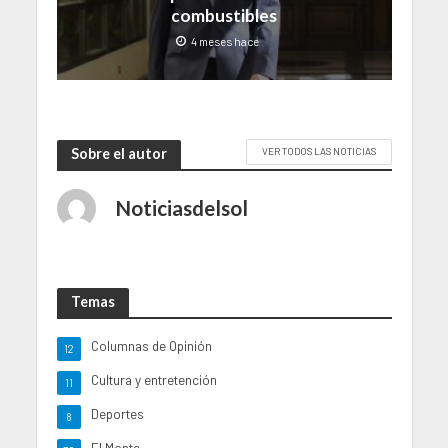
combustibles
4 meses hace
Sobre el autor
VER TODOS LAS NOTICIAS
Noticiasdelsol
Temas
Columnas de Opinión
12
Cultura y entretención
11
Deportes
8
El Monte