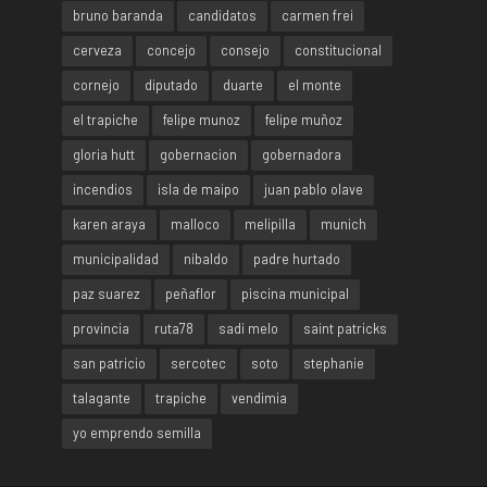
bruno baranda
candidatos
carmen frei
cerveza
concejo
consejo
constitucional
cornejo
diputado
duarte
el monte
el trapiche
felipe munoz
felipe muñoz
gloria hutt
gobernacion
gobernadora
incendios
isla de maipo
juan pablo olave
karen araya
malloco
melipilla
munich
municipalidad
nibaldo
padre hurtado
paz suarez
peñaflor
piscina municipal
provincia
ruta78
sadi melo
saint patricks
san patricio
sercotec
soto
stephanie
talagante
trapiche
vendimia
yo emprendo semilla