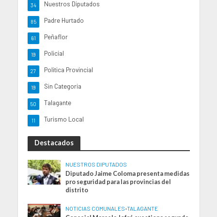
Nuestros Diputados
34
Padre Hurtado
85
Peñaflor
61
Policial
19
Politica Provincial
27
Sin Categoria
19
Talagante
50
Turismo Local
11
Destacados
NUESTROS DIPUTADOS
Diputado Jaime Coloma presenta medidas
pro seguridad para las provincias del
distrito
NOTICIAS COMUNALES
•
TALAGANTE