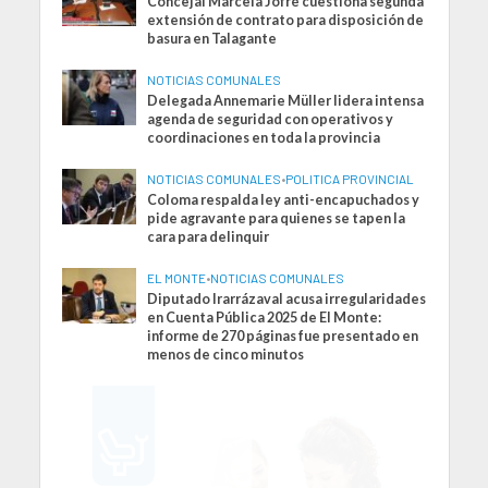
Concejal Marcela Jofré cuestiona segunda
extensión de contrato para disposición de
basura en Talagante
NOTICIAS COMUNALES
Delegada Annemarie Müller lidera intensa
agenda de seguridad con operativos y
coordinaciones en toda la provincia
NOTICIAS COMUNALES
•
POLITICA PROVINCIAL
Coloma respalda ley anti-encapuchados y
pide agravante para quienes se tapen la
cara para delinquir
EL MONTE
•
NOTICIAS COMUNALES
Diputado Irarrázaval acusa irregularidades
en Cuenta Pública 2025 de El Monte:
informe de 270 páginas fue presentado en
menos de cinco minutos