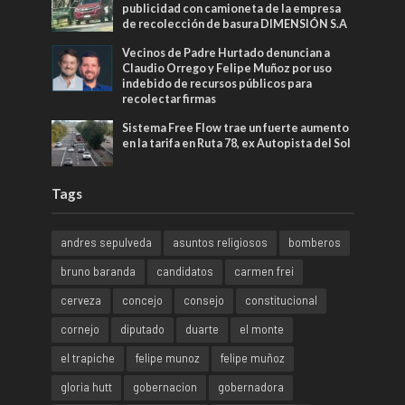
publicidad con camioneta de la empresa
de recolección de basura DIMENSIÓN S.A
Vecinos de Padre Hurtado denuncian a
Claudio Orrego y Felipe Muñoz por uso
indebido de recursos públicos para
recolectar firmas
Sistema Free Flow trae un fuerte aumento
en la tarifa en Ruta 78, ex Autopista del Sol
Tags
andres sepulveda
asuntos religiosos
bomberos
bruno baranda
candidatos
carmen frei
cerveza
concejo
consejo
constitucional
cornejo
diputado
duarte
el monte
el trapiche
felipe munoz
felipe muñoz
gloria hutt
gobernacion
gobernadora