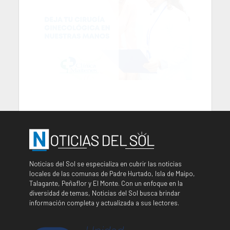
Noticias del Sol se especializa en cubrir las noticias
locales de las comunas de Padre Hurtado, Isla de Maipo,
Talagante, Peñaflor y El Monte. Con un enfoque en la
diversidad de temas, Noticias del Sol busca brindar
información completa y actualizada a sus lectores.