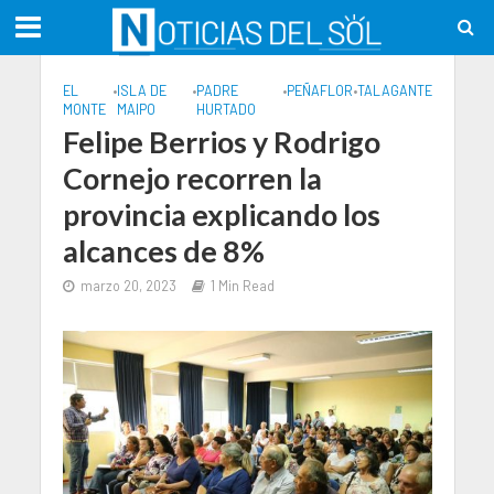
EL
•
ISLA DE
•
PADRE
•
PEÑAFLOR
•
TALAGANTE
MONTE
MAIPO
HURTADO
Felipe Berrios y Rodrigo
Cornejo recorren la
provincia explicando los
alcances de 8%
marzo 20, 2023
1 Min Read