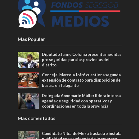
Mas Popular
Diputado Jaime Coloma presenta medidas
pro seguridad para las provincias del
distrito
Concejal Marcela Jofré cuestiona segunda
extensión de contrato para disposición de
basura en Talagante
Delegada Annemarie Müller lidera intensa
agenda de seguridad con operativos y
coordinaciones en toda la provincia
Mas comentados
Candidato Nibaldo Meza traslada e instala
publicidad con camioneta de la empresa