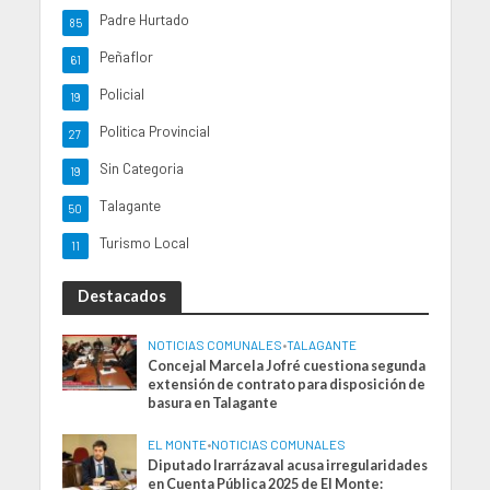
Padre Hurtado
85
Peñaflor
61
Policial
19
Politica Provincial
27
Sin Categoria
19
Talagante
50
Turismo Local
11
Destacados
NOTICIAS COMUNALES
•
TALAGANTE
Concejal Marcela Jofré cuestiona segunda
extensión de contrato para disposición de
basura en Talagante
EL MONTE
•
NOTICIAS COMUNALES
Diputado Irarrázaval acusa irregularidades
en Cuenta Pública 2025 de El Monte: