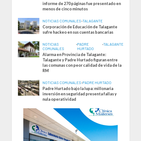
informe de 270 páginas fue presentado en
menos de cinco minutos
NOTICIAS COMUNALES
•
TALAGANTE
Corporación de Educación de Talagante
sufre hackeo en sus cuentas bancarias
NOTICIAS
•
PADRE
•
TALAGANTE
COMUNALES
HURTADO
Alarma en Provincia de Talagante:
Talagante y Padre Hurtado figuran entre
las comunas con peor calidad de vida de la
RM
NOTICIAS COMUNALES
•
PADRE HURTADO
Padre Hurtado bajo la lupa: millonaria
inversión en seguridad presenta fallas y
nula operatividad