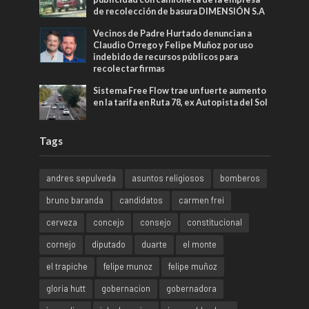
de recolección de basura DIMENSIÓN S.A
Vecinos de Padre Hurtado denuncian a
Claudio Orrego y Felipe Muñoz por uso
indebido de recursos públicos para
recolectar firmas
Sistema Free Flow trae un fuerte aumento
en la tarifa en Ruta 78, ex Autopista del Sol
Tags
andres sepulveda
asuntos religiosos
bomberos
bruno baranda
candidatos
carmen frei
cerveza
concejo
consejo
constitucional
cornejo
diputado
duarte
el monte
el trapiche
felipe munoz
felipe muñoz
gloria hutt
gobernacion
gobernadora