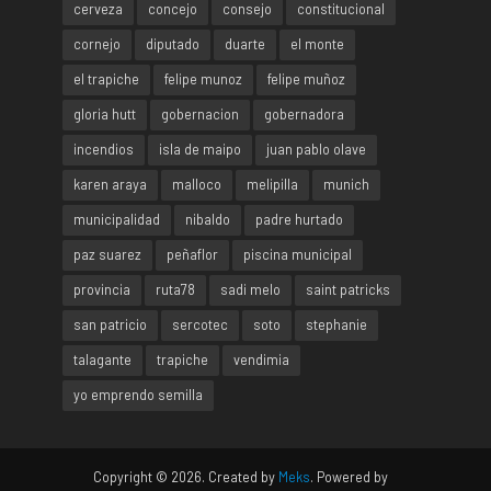
cerveza
concejo
consejo
constitucional
cornejo
diputado
duarte
el monte
el trapiche
felipe munoz
felipe muñoz
gloria hutt
gobernacion
gobernadora
incendios
isla de maipo
juan pablo olave
karen araya
malloco
melipilla
munich
municipalidad
nibaldo
padre hurtado
paz suarez
peñaflor
piscina municipal
provincia
ruta78
sadi melo
saint patricks
san patricio
sercotec
soto
stephanie
talagante
trapiche
vendimia
yo emprendo semilla
Copyright © 2026. Created by
Meks
. Powered by