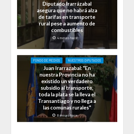
Diputado Irarrázabal
asegura que no habrá alza
de tarifas en transporte
rural pese a aumento de
combustibles
4 meses hace
FONDO DE MEDIOS
NUESTROS DIPUTADOS
Juan Irarrazabal: “En
nuestra Provincia no ha
existido un verdadero
subsidio al transporte,
toda la plata se la lleva el
Transantiago y no llega a
las comunas rurales”
8 meses hace