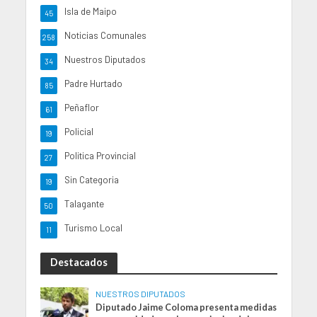
Isla de Maipo
45
Noticias Comunales
258
Nuestros Diputados
34
Padre Hurtado
85
Peñaflor
61
Policial
19
Politica Provincial
27
Sin Categoria
19
Talagante
50
Turismo Local
11
Destacados
NUESTROS DIPUTADOS
Diputado Jaime Coloma presenta medidas