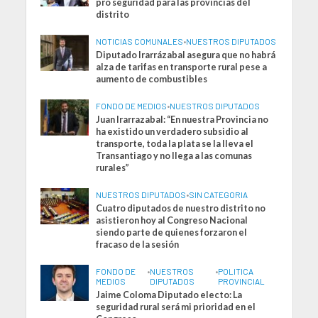
pro seguridad para las provincias del
distrito
NOTICIAS COMUNALES
•
NUESTROS DIPUTADOS
Diputado Irarrázabal asegura que no habrá
alza de tarifas en transporte rural pese a
aumento de combustibles
FONDO DE MEDIOS
•
NUESTROS DIPUTADOS
Juan Irarrazabal: “En nuestra Provincia no
ha existido un verdadero subsidio al
transporte, toda la plata se la lleva el
Transantiago y no llega a las comunas
rurales”
NUESTROS DIPUTADOS
•
SIN CATEGORIA
Cuatro diputados de nuestro distrito no
asistieron hoy al Congreso Nacional
siendo parte de quienes forzaron el
fracaso de la sesión
FONDO DE
•
NUESTROS
•
POLITICA
MEDIOS
DIPUTADOS
PROVINCIAL
Jaime Coloma Diputado electo: La
seguridad rural será mi prioridad en el