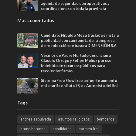
agenda de seguridad con operativos y
coordinaciones en toda la provincia
Mas comentados
Candidato Nibaldo Meza traslada e instala
publicidad con camioneta de la empresa
de recolección de basura DIMENSIÓN S.A
Vecinos de Padre Hurtado denuncian a
Claudio Orrego y Felipe Muñoz por uso
indebido de recursos públicos para
recolectar firmas
Sistema Free Flow trae un fuerte aumento
en la tarifa en Ruta 78, ex Autopista del Sol
Tags
andres sepulveda
asuntos religiosos
bomberos
bruno baranda
candidatos
carmen frei