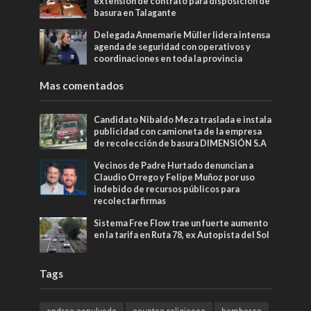
extensión de contrato para disposición de
basura en Talagante
Delegada Annemarie Müller lidera intensa
agenda de seguridad con operativos y
coordinaciones en toda la provincia
Mas comentados
Candidato Nibaldo Meza traslada e instala
publicidad con camioneta de la empresa
de recolección de basura DIMENSIÓN S.A
Vecinos de Padre Hurtado denuncian a
Claudio Orrego y Felipe Muñoz por uso
indebido de recursos públicos para
recolectar firmas
Sistema Free Flow trae un fuerte aumento
en la tarifa en Ruta 78, ex Autopista del Sol
Tags