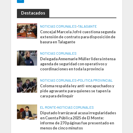
Destacados
NOTICIAS COMUNALES
•
TALAGANTE
Concejal Marcela Jofré cuestiona segunda
extensión de contrato para disposición de
basura en Talagante
NOTICIAS COMUNALES
Delegada Annemarie Müller lidera intensa
agenda de seguridad con operativos y
coordinaciones en toda la provincia
NOTICIAS COMUNALES
•
POLITICA PROVINCIAL
Coloma respalda ley anti-encapuchados y
pide agravante para quienes se tapen la
cara para delinquir
EL MONTE
•
NOTICIAS COMUNALES
Diputado Irarrázaval acusa irregularidades
en Cuenta Pública 2025 de El Monte:
informe de 270 páginas fue presentado en
menos de cinco minutos