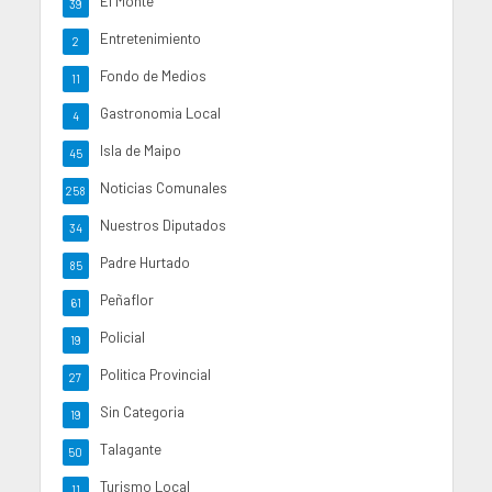
El Monte
39
Entretenimiento
2
Fondo de Medios
11
Gastronomia Local
4
Isla de Maipo
45
Noticias Comunales
258
Nuestros Diputados
34
Padre Hurtado
85
Peñaflor
61
Policial
19
Politica Provincial
27
Sin Categoria
19
Talagante
50
Turismo Local
11