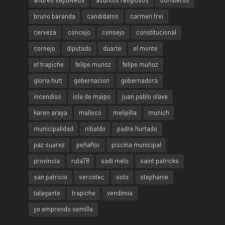
andres sepulveda
asuntos religiosos
bomberos
bruno baranda
candidatos
carmen frei
cerveza
concejo
consejo
constitucional
cornejo
diputado
duarte
el monte
el trapiche
felipe munoz
felipe muñoz
gloria hutt
gobernacion
gobernadora
incendios
isla de maipo
juan pablo olave
karen araya
malloco
melipilla
munich
municipalidad
nibaldo
padre hurtado
paz suarez
peñaflor
piscina municipal
provincia
ruta78
sadi melo
saint patricks
san patricio
sercotec
soto
stephanie
talagante
trapiche
vendimia
yo emprendo semilla