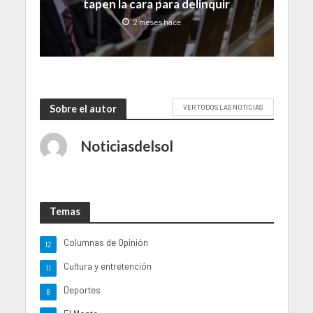
tapen la cara para delinquir
2 meses hace
Sobre el autor
VER TODOS LAS NOTICIAS
Noticiasdelsol
Temas
Columnas de Opinión
12
Cultura y entretención
11
Deportes
8