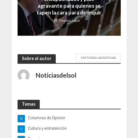
agravante para quienes se
tapen la cara para delinquir
2 meses hace
Sobre el autor
VER TODOS LAS NOTICIAS
Noticiasdelsol
Temas
Columnas de Opinión
12
Cultura y entretención
11