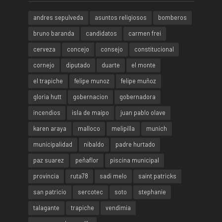
andres sepulveda
asuntos religiosos
bomberos
bruno baranda
candidatos
carmen frei
cerveza
concejo
consejo
constitucional
cornejo
diputado
duarte
el monte
el trapiche
felipe munoz
felipe muñoz
gloria hutt
gobernacion
gobernadora
incendios
isla de maipo
juan pablo olave
karen araya
malloco
melipilla
munich
municipalidad
nibaldo
padre hurtado
paz suarez
peñaflor
piscina municipal
provincia
ruta78
sadi melo
saint patricks
san patricio
sercotec
soto
stephanie
talagante
trapiche
vendimia