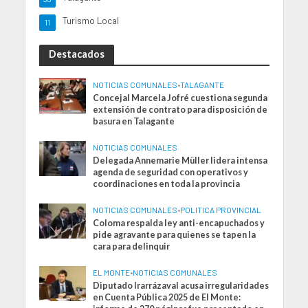
Turismo Local
11
Destacados
NOTICIAS COMUNALES
•
TALAGANTE
Concejal Marcela Jofré cuestiona segunda
extensión de contrato para disposición de
basura en Talagante
NOTICIAS COMUNALES
Delegada Annemarie Müller lidera intensa
agenda de seguridad con operativos y
coordinaciones en toda la provincia
NOTICIAS COMUNALES
•
POLITICA PROVINCIAL
Coloma respalda ley anti-encapuchados y
pide agravante para quienes se tapen la
cara para delinquir
EL MONTE
•
NOTICIAS COMUNALES
Diputado Irarrázaval acusa irregularidades
en Cuenta Pública 2025 de El Monte: