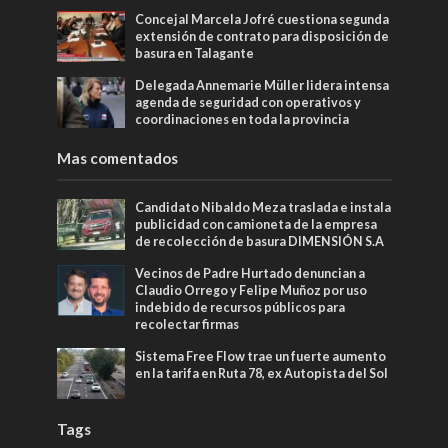
Concejal Marcela Jofré cuestiona segunda
extensión de contrato para disposición de
basura en Talagante
Delegada Annemarie Müller lidera intensa
agenda de seguridad con operativos y
coordinaciones en toda la provincia
Mas comentados
Candidato Nibaldo Meza traslada e instala
publicidad con camioneta de la empresa
de recolección de basura DIMENSIÓN S.A
Vecinos de Padre Hurtado denuncian a
Claudio Orrego y Felipe Muñoz por uso
indebido de recursos públicos para
recolectar firmas
Sistema Free Flow trae un fuerte aumento
en la tarifa en Ruta 78, ex Autopista del Sol
Tags