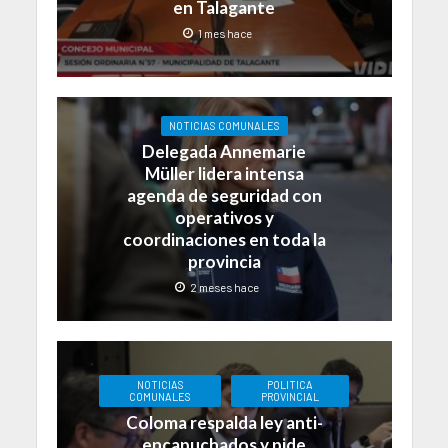
en Talagante
1 mes hace
NOTICIAS COMUNALES
Delegada Annemarie
Müller lidera intensa
agenda de seguridad con
operativos y
coordinaciones en toda la
provincia
2 meses hace
NOTICIAS
POLITICA
COMUNALES
PROVINCIAL
Coloma respalda ley anti-
encapuchados y pide