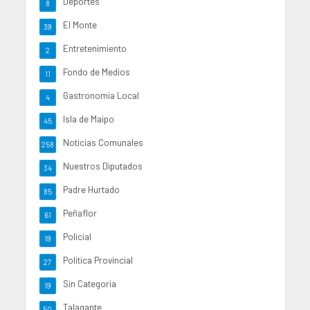
Deportes
8
El Monte
39
Entretenimiento
2
Fondo de Medios
11
Gastronomia Local
4
Isla de Maipo
45
Noticias Comunales
258
Nuestros Diputados
34
Padre Hurtado
85
Peñaflor
61
Policial
19
Politica Provincial
27
Sin Categoria
19
Talagante
50