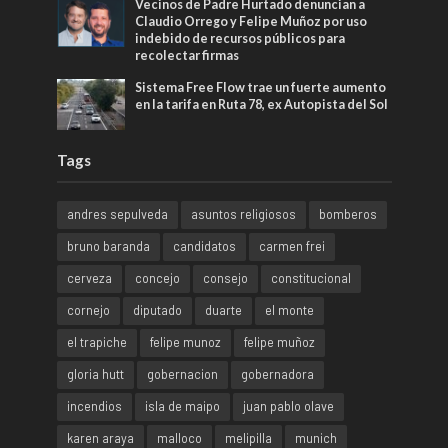
Vecinos de Padre Hurtado denuncian a
Claudio Orrego y Felipe Muñoz por uso
indebido de recursos públicos para
recolectar firmas
Sistema Free Flow trae un fuerte aumento
en la tarifa en Ruta 78, ex Autopista del Sol
Tags
andres sepulveda
asuntos religiosos
bomberos
bruno baranda
candidatos
carmen frei
cerveza
concejo
consejo
constitucional
cornejo
diputado
duarte
el monte
el trapiche
felipe munoz
felipe muñoz
gloria hutt
gobernacion
gobernadora
incendios
isla de maipo
juan pablo olave
karen araya
malloco
melipilla
munich