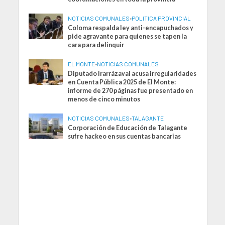
NOTICIAS COMUNALES
•
POLITICA PROVINCIAL
Coloma respalda ley anti-encapuchados y
pide agravante para quienes se tapen la
cara para delinquir
EL MONTE
•
NOTICIAS COMUNALES
Diputado Irarrázaval acusa irregularidades
en Cuenta Pública 2025 de El Monte:
informe de 270 páginas fue presentado en
menos de cinco minutos
NOTICIAS COMUNALES
•
TALAGANTE
Corporación de Educación de Talagante
sufre hackeo en sus cuentas bancarias