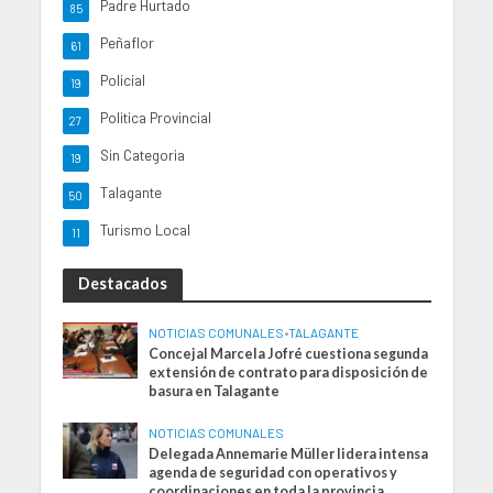
Padre Hurtado
85
Peñaflor
61
Policial
19
Politica Provincial
27
Sin Categoria
19
Talagante
50
Turismo Local
11
Destacados
NOTICIAS COMUNALES
•
TALAGANTE
Concejal Marcela Jofré cuestiona segunda
extensión de contrato para disposición de
basura en Talagante
NOTICIAS COMUNALES
Delegada Annemarie Müller lidera intensa
agenda de seguridad con operativos y
coordinaciones en toda la provincia