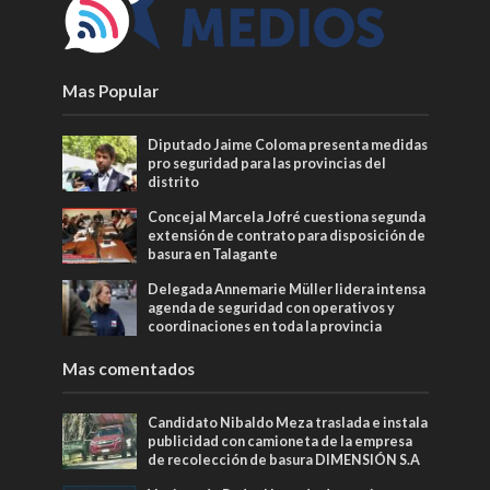
Mas Popular
Diputado Jaime Coloma presenta medidas
pro seguridad para las provincias del
distrito
Concejal Marcela Jofré cuestiona segunda
extensión de contrato para disposición de
basura en Talagante
Delegada Annemarie Müller lidera intensa
agenda de seguridad con operativos y
coordinaciones en toda la provincia
Mas comentados
Candidato Nibaldo Meza traslada e instala
publicidad con camioneta de la empresa
de recolección de basura DIMENSIÓN S.A