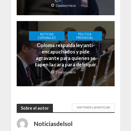
2 meses hace
NOTICIAS
POLITICA
COMUNALES
PROVINCIAL
Coloma respalda ley anti-
encapuchados y pide
agravante para quienes se
tapen la cara para delinquir
2 meses hace
Sobre el autor
VER TODOS LAS NOTICIAS
Noticiasdelsol