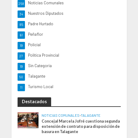
Noticias Comunales
258
Nuestros Diputados
34
Padre Hurtado
85
Peñaflor
61
Policial
19
Politica Provincial
27
Sin Categoria
19
Talagante
50
Turismo Local
11
Destacados
NOTICIAS COMUNALES
•
TALAGANTE
Concejal Marcela Jofré cuestiona segunda
extensión de contrato para disposición de
basura en Talagante