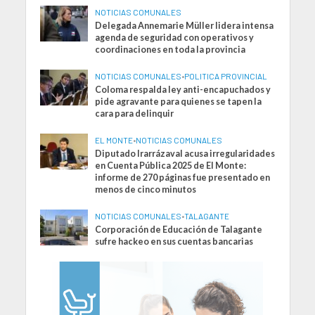
NOTICIAS COMUNALES
Delegada Annemarie Müller lidera intensa
agenda de seguridad con operativos y
coordinaciones en toda la provincia
NOTICIAS COMUNALES
•
POLITICA PROVINCIAL
Coloma respalda ley anti-encapuchados y
pide agravante para quienes se tapen la
cara para delinquir
EL MONTE
•
NOTICIAS COMUNALES
Diputado Irarrázaval acusa irregularidades
en Cuenta Pública 2025 de El Monte:
informe de 270 páginas fue presentado en
menos de cinco minutos
NOTICIAS COMUNALES
•
TALAGANTE
Corporación de Educación de Talagante
sufre hackeo en sus cuentas bancarias