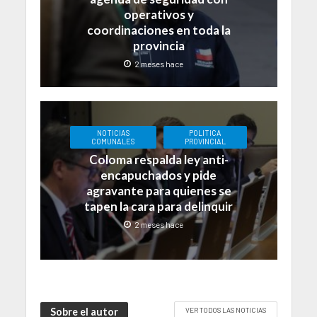
operativos y
coordinaciones en toda la
provincia
2 meses hace
NOTICIAS
POLITICA
COMUNALES
PROVINCIAL
Coloma respalda ley anti-
encapuchados y pide
agravante para quienes se
tapen la cara para delinquir
2 meses hace
Sobre el autor
VER TODOS LAS NOTICIAS