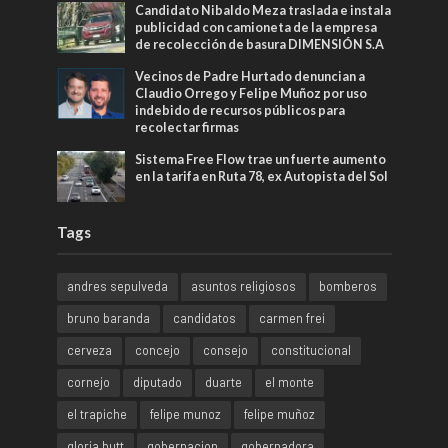
Candidato Nibaldo Meza traslada e instala
publicidad con camioneta de la empresa
de recolección de basura DIMENSIÓN S.A
Vecinos de Padre Hurtado denuncian a
Claudio Orrego y Felipe Muñoz por uso
indebido de recursos públicos para
recolectar firmas
Sistema Free Flow trae un fuerte aumento
en la tarifa en Ruta 78, ex Autopista del Sol
Tags
andres sepulveda
asuntos religiosos
bomberos
bruno baranda
candidatos
carmen frei
cerveza
concejo
consejo
constitucional
cornejo
diputado
duarte
el monte
el trapiche
felipe munoz
felipe muñoz
gloria hutt
gobernacion
gobernadora