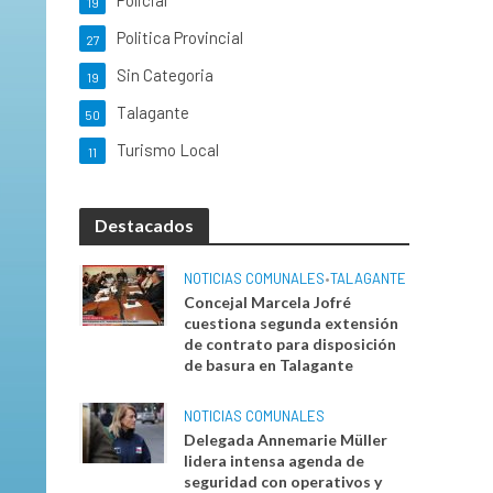
Policial
19
Politica Provincial
27
Sin Categoria
19
Talagante
50
Turismo Local
11
Destacados
NOTICIAS COMUNALES
•
TALAGANTE
Concejal Marcela Jofré
cuestiona segunda extensión
de contrato para disposición
de basura en Talagante
NOTICIAS COMUNALES
Delegada Annemarie Müller
lidera intensa agenda de
seguridad con operativos y