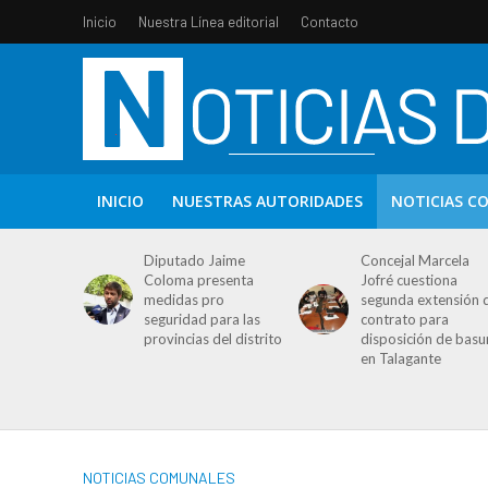
Inicio
Nuestra Línea editorial
Contacto
INICIO
NUESTRAS AUTORIDADES
NOTICIAS C
Diputado Jaime
Concejal Marcela
Coloma presenta
Jofré cuestiona
medidas pro
segunda extensión 
seguridad para las
contrato para
provincias del distrito
disposición de basu
en Talagante
NOTICIAS COMUNALES