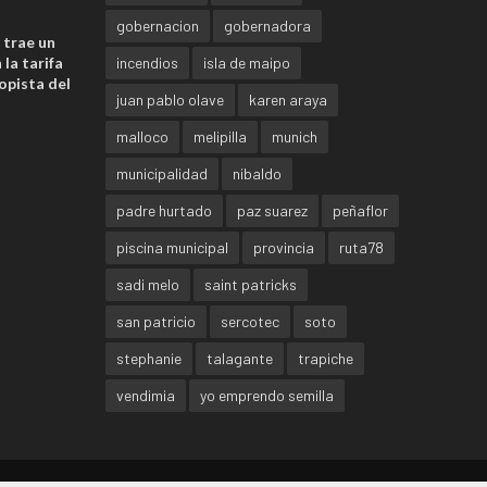
gobernacion
gobernadora
 trae un
la tarifa
incendios
isla de maipo
opista del
juan pablo olave
karen araya
malloco
melipilla
munich
municipalidad
nibaldo
padre hurtado
paz suarez
peñaflor
piscina municipal
provincia
ruta78
sadi melo
saint patricks
san patricio
sercotec
soto
stephanie
talagante
trapiche
vendimia
yo emprendo semilla