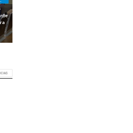
L
-
ante
ara
ICIAS