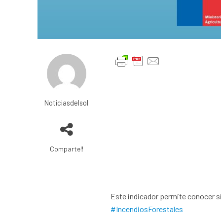
Noticiasdelsol
Comparte!!
Este indicador permite conocer si
#IncendiosForestales