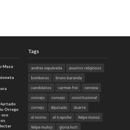
Tags
o Meza
andres sepulveda
asuntos religiosos
mioneta
bomberos
bruno baranda
candidatos
carmen frei
cerveza
sura
concejo
consejo
constitucional
 Hurtado
cornejo
diputado
duarte
io Orrego
r uso
el monte
el trapiche
felipe munoz
sos
lectar
felipe muñoz
gloria hutt