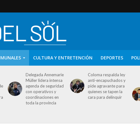
OMUNALES
CULTURA Y ENTRETENCIÓN
DEPORTES
POL
Delegada Annemarie
Coloma respalda ley
Müller lidera intensa
anti-encapuchados y
de
agenda de seguridad
pide agravante para
con operativos y
quienes se tapen la
ra
coordinaciones en
cara para delinquir
toda la provincia