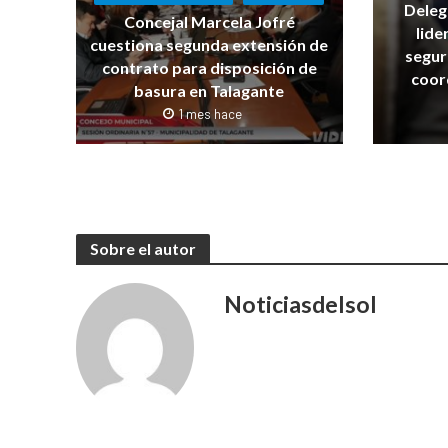
Deleg
Concejal Marcela Jofré
lide
cuestiona segunda extensión de
segur
contrato para disposición de
coor
basura en Talagante
1 mes hace
Sobre el autor
Noticiasdelsol