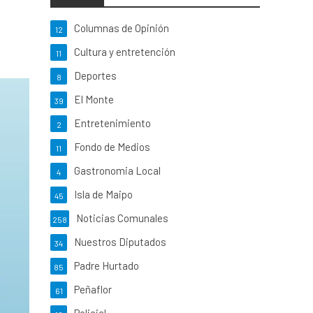
Columnas de Opinión
12
Cultura y entretención
11
Deportes
8
El Monte
39
Entretenimiento
2
Fondo de Medios
11
Gastronomia Local
4
Isla de Maipo
45
Noticias Comunales
258
Nuestros Diputados
34
Padre Hurtado
85
Peñaflor
61