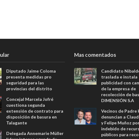
ular
Mas comentados
Diputado Jaime Coloma
Candidato Nibald
presenta medidas pro
traslada e instala
seguridad para las
publicidad con ca
provincias del distrito
de la empresa de
recolección de ba
Concejal Marcela Jofré
DIMENSIÓN S.A
cuestiona segunda
extensión de contrato para
Vecinos de Padre
disposición de basura en
denuncian a Claud
Talagante
y Felipe Muñoz po
indebido de recur
Delegada Annemarie Müller
públicos para reco