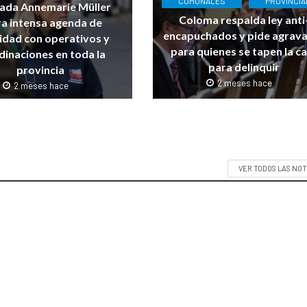
COMUNALES
PROVINCIA
ada Annemarie Müller
Coloma respalda ley anti
ra intensa agenda de
encapuchados y pide agrav
idad con operativos y
para quienes se tapen la c
dinaciones en toda la
para delinquir
provincia
2 meses hace
2 meses hace
VER TODOS LAS NOT