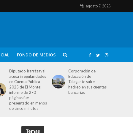
agosto 7, 2026
ICIAL
FONDO DE MEDIOS
Diputado Irarrázaval
Corporación de
acusa irregularidades
Educación de
en Cuenta Pública
Talagante sufre
2025 de El Monte:
hackeo en sus cuentas
informe de 270
bancarias
páginas fue
presentado en menos
de cinco minutos
Temas