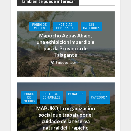
También te puede interesar
FONDO DE
NOTICIAS
SIN
MEDIOS
COMUNALES
CATEGORIA
Mapocho Aguas Abajo,
una exhibición imperdible
para la Provincia de
Talagante
8 meses hace
FONDO
NOTICIAS
PEÑAFLOR
SIN
DE
COMUNALES
CATEGORIA
MEDIOS
MAPUKO, la organización
social que trabaja por el
cuidado de la reserva
natural del Trapiche