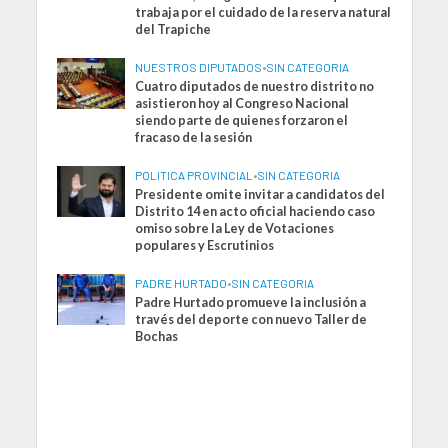
trabaja por el cuidado de la reserva natural
del Trapiche
NUESTROS DIPUTADOS
•
SIN CATEGORIA
Cuatro diputados de nuestro distrito no
asistieron hoy al Congreso Nacional
siendo parte de quienes forzaron el
fracaso de la sesión
POLITICA PROVINCIAL
•
SIN CATEGORIA
Presidente omite invitar a candidatos del
Distrito 14 en acto oficial haciendo caso
omiso sobre la Ley de Votaciones
populares y Escrutinios
PADRE HURTADO
•
SIN CATEGORIA
Padre Hurtado promueve la inclusión a
través del deporte con nuevo Taller de
Bochas