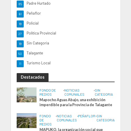
Padre Hurtado
85
Peñaflor
61
Policial
19
Politica Provincial
27
Sin Categoria
19
Talagante
50
Turismo Local
11
Destacados
FONDO DE
•
NOTICIAS
•
SIN
MEDIOS
COMUNALES
CATEGORIA
Mapocho Aguas Abajo, una exhibición
imperdible para la Provincia de Talagante
FONDO
•
NOTICIAS
•
PEÑAFLOR
•
SIN
DE
COMUNALES
CATEGORIA
MEDIOS
MAPUKO, la organización social que