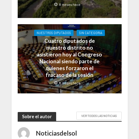
8 meses hace
NUESTROS DIPUTADOS
SIN CATEGORIA
Cuatro diputados de
nuestro distrito no
asistieron hoy al Congreso
Nacional siendo parte de
quienes forzaron el
fracaso de la sesión
8 meses hace
Sobre el autor
VER TODOS LAS NOTICIAS
Noticiasdelsol