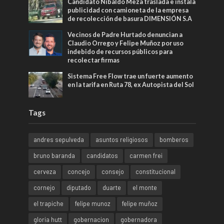
Candidato Nibaldo Meza traslada e instala
publicidad con camioneta de la empresa
de recolección de basura DIMENSIÓN S.A
Vecinos de Padre Hurtado denuncian a
Claudio Orrego y Felipe Muñoz por uso
indebido de recursos públicos para
recolectar firmas
Sistema Free Flow trae un fuerte aumento
en la tarifa en Ruta 78, ex Autopista del Sol
Tags
andres sepulveda
asuntos religiosos
bomberos
bruno baranda
candidatos
carmen frei
cerveza
concejo
consejo
constitucional
cornejo
diputado
duarte
el monte
el trapiche
felipe munoz
felipe muñoz
gloria hutt
gobernacion
gobernadora