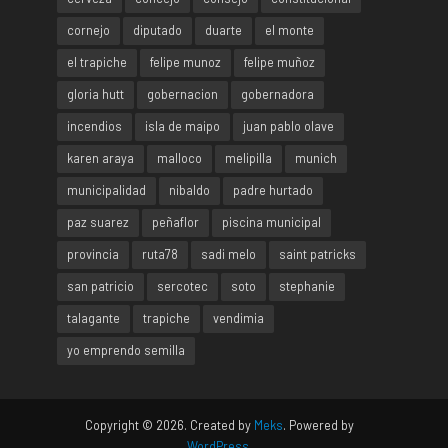
cornejo
diputado
duarte
el monte
el trapiche
felipe munoz
felipe muñoz
gloria hutt
gobernacion
gobernadora
incendios
isla de maipo
juan pablo olave
karen araya
malloco
melipilla
munich
municipalidad
nibaldo
padre hurtado
paz suarez
peñaflor
piscina municipal
provincia
ruta78
sadi melo
saint patricks
san patricio
sercotec
soto
stephanie
talagante
trapiche
vendimia
yo emprendo semilla
Copyright © 2026. Created by
Meks
. Powered by
WordPress
.