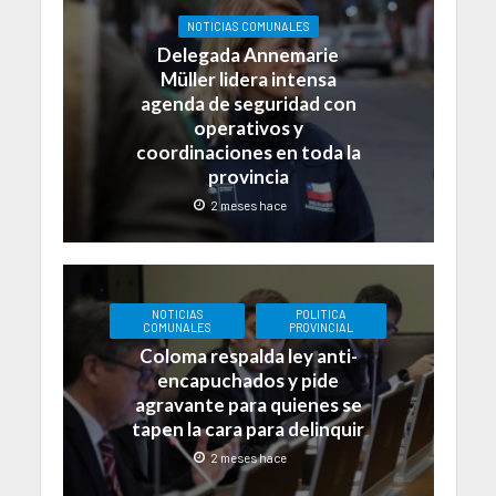
NOTICIAS COMUNALES
Delegada Annemarie
Müller lidera intensa
agenda de seguridad con
operativos y
coordinaciones en toda la
provincia
2 meses hace
NOTICIAS
POLITICA
COMUNALES
PROVINCIAL
Coloma respalda ley anti-
encapuchados y pide
agravante para quienes se
tapen la cara para delinquir
2 meses hace