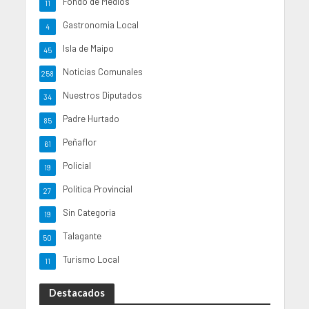
Fondo de Medios
11
Gastronomia Local
4
Isla de Maipo
45
Noticias Comunales
258
Nuestros Diputados
34
Padre Hurtado
85
Peñaflor
61
Policial
19
Politica Provincial
27
Sin Categoria
19
Talagante
50
Turismo Local
11
Destacados