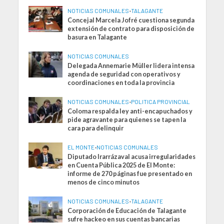
NOTICIAS COMUNALES
•
TALAGANTE
Concejal Marcela Jofré cuestiona segunda
extensión de contrato para disposición de
basura en Talagante
NOTICIAS COMUNALES
Delegada Annemarie Müller lidera intensa
agenda de seguridad con operativos y
coordinaciones en toda la provincia
NOTICIAS COMUNALES
•
POLITICA PROVINCIAL
Coloma respalda ley anti-encapuchados y
pide agravante para quienes se tapen la
cara para delinquir
EL MONTE
•
NOTICIAS COMUNALES
Diputado Irarrázaval acusa irregularidades
en Cuenta Pública 2025 de El Monte:
informe de 270 páginas fue presentado en
menos de cinco minutos
NOTICIAS COMUNALES
•
TALAGANTE
Corporación de Educación de Talagante
sufre hackeo en sus cuentas bancarias