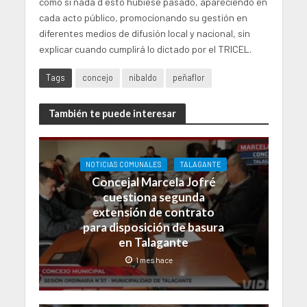
como si nada d esto hubiese pasado, apareciendo en
cada acto público, promocionando su gestión en
diferentes medios de difusión local y nacional, sin
explicar cuando cumplirá lo dictado por el TRICEL.
Tags
concejo
nibaldo
peñaflor
También te puede interesar
NOTICIAS COMUNALES
TALAGANTE
Concejal Marcela Jofré
cuestiona segunda
extensión de contrato
para disposición de basura
en Talagante
1 mes hace