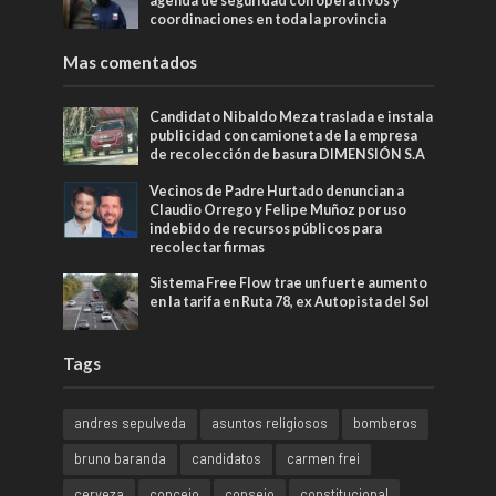
agenda de seguridad con operativos y
coordinaciones en toda la provincia
Mas comentados
Candidato Nibaldo Meza traslada e instala
publicidad con camioneta de la empresa
de recolección de basura DIMENSIÓN S.A
Vecinos de Padre Hurtado denuncian a
Claudio Orrego y Felipe Muñoz por uso
indebido de recursos públicos para
recolectar firmas
Sistema Free Flow trae un fuerte aumento
en la tarifa en Ruta 78, ex Autopista del Sol
Tags
andres sepulveda
asuntos religiosos
bomberos
bruno baranda
candidatos
carmen frei
cerveza
concejo
consejo
constitucional