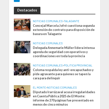
Destacados
NOTICIAS COMUNALES
•
TALAGANTE
Concejal Marcela Jofré cuestiona segunda
extensión de contrato para disposición de
basura en Talagante
NOTICIAS COMUNALES
Delegada Annemarie Müller lidera intensa
agenda de seguridad con operativos y
coordinaciones en toda la provincia
NOTICIAS COMUNALES
•
POLITICA PROVINCIAL
Coloma respalda ley anti-encapuchados y
pide agravante para quienes se tapen la
cara para delinquir
EL MONTE
•
NOTICIAS COMUNALES
Diputado Irarrázaval acusa irregularidades
en Cuenta Pública 2025 de El Monte:
informe de 270 páginas fue presentado en
menos de cinco minutos