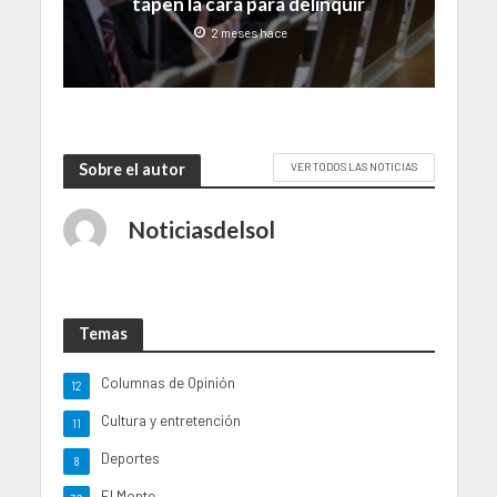
tapen la cara para delinquir
2 meses hace
Sobre el autor
VER TODOS LAS NOTICIAS
Noticiasdelsol
Temas
Columnas de Opinión
12
Cultura y entretención
11
Deportes
8
El Monte