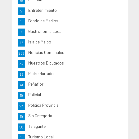
39
Entretenimiento
2
Fondo de Medios
11
Gastronomia Local
4
Isla de Maipo
45
Noticias Comunales
258
Nuestros Diputados
34
Padre Hurtado
85
Peñaflor
61
Policial
19
Politica Provincial
27
Sin Categoria
19
Talagante
50
Turismo Local
11