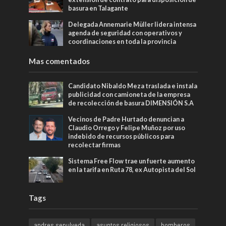
basura en Talagante
Delegada Annemarie Müller lidera intensa
agenda de seguridad con operativos y
coordinaciones en toda la provincia
Mas comentados
Candidato Nibaldo Meza traslada e instala
publicidad con camioneta de la empresa
de recolección de basura DIMENSIÓN S.A
Vecinos de Padre Hurtado denuncian a
Claudio Orrego y Felipe Muñoz por uso
indebido de recursos públicos para
recolectar firmas
Sistema Free Flow trae un fuerte aumento
en la tarifa en Ruta 78, ex Autopista del Sol
Tags
andres sepulveda
asuntos religiosos
bomberos