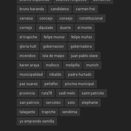
bruno baranda
candidatos
carmen frei
cerveza
concejo
consejo
constitucional
cornejo
diputado
duarte
el monte
el trapiche
felipe munoz
felipe muñoz
gloria hutt
gobernacion
gobernadora
incendios
isla de maipo
juan pablo olave
karen araya
malloco
melipilla
munich
municipalidad
nibaldo
padre hurtado
paz suarez
peñaflor
piscina municipal
provincia
ruta78
sadi melo
saint patricks
san patricio
sercotec
soto
stephanie
talagante
trapiche
vendimia
yo emprendo semilla