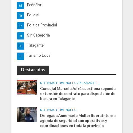
Peñaflor
61
Policial
19
Politica Provincial
27
Sin Categoria
19
Talagante
50
Turismo Local
11
Destacados
NOTICIAS COMUNALES
•
TALAGANTE
Concejal Marcela Jofré cuestiona segunda
extensión de contrato para disposición de
basura en Talagante
NOTICIAS COMUNALES
Delegada Annemarie Müller lidera intensa
agenda de seguridad con operativos y
coordinaciones en toda la provincia