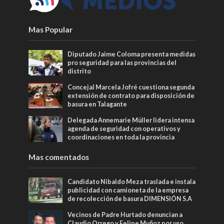
Mas Popular
Diputado Jaime Coloma presenta medidas
pro seguridad para las provincias del
distrito
Concejal Marcela Jofré cuestiona segunda
extensión de contrato para disposición de
basura en Talagante
Delegada Annemarie Müller lidera intensa
agenda de seguridad con operativos y
coordinaciones en toda la provincia
Mas comentados
Candidato Nibaldo Meza traslada e instala
publicidad con camioneta de la empresa
de recolección de basura DIMENSIÓN S.A
Vecinos de Padre Hurtado denuncian a
Claudio Orrego y Felipe Muñoz por uso