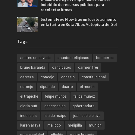
indebido de recursos públicos para
recolectar firmas
Sistema Free Flow trae un fuerte aumento
en la tarifa en Ruta 78, ex Autopista del Sol
Tags
andres sepulveda
asuntos religiosos
bomberos
bruno baranda
candidatos
carmen frei
cerveza
concejo
consejo
constitucional
cornejo
diputado
duarte
el monte
el trapiche
felipe munoz
felipe muñoz
gloria hutt
gobernacion
gobernadora
incendios
isla de maipo
juan pablo olave
karen araya
malloco
melipilla
munich
municipalidad
nibaldo
padre hurtado