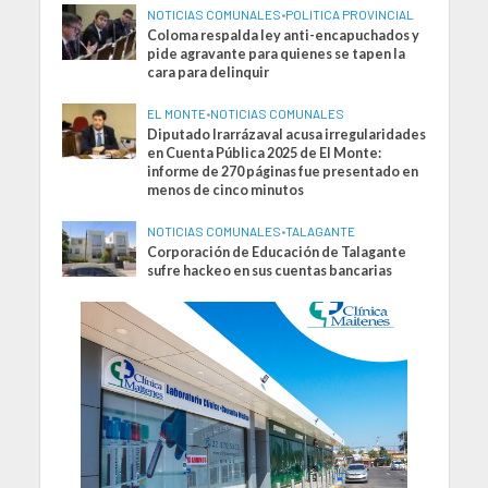
NOTICIAS COMUNALES
•
POLITICA PROVINCIAL
Coloma respalda ley anti-encapuchados y
pide agravante para quienes se tapen la
cara para delinquir
EL MONTE
•
NOTICIAS COMUNALES
Diputado Irarrázaval acusa irregularidades
en Cuenta Pública 2025 de El Monte:
informe de 270 páginas fue presentado en
menos de cinco minutos
NOTICIAS COMUNALES
•
TALAGANTE
Corporación de Educación de Talagante
sufre hackeo en sus cuentas bancarias