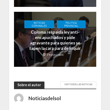
NOTICIAS
POLITICA
COMUNALES
PROVINCIAL
Coloma respalda ley anti-
encapuchados y pide
agravante para quienes se
tapen la cara para delinquir
2 meses hace
Sobre el autor
VER TODOS LAS NOTICIAS
Noticiasdelsol