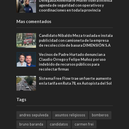
Delegada Annemarie Müller lidera intensa
agenda de seguridad con operativos y
coordinaciones en toda la provincia
Mas comentados
Candidato Nibaldo Meza traslada e instala
publicidad con camioneta de la empresa
de recolección de basura DIMENSIÓN S.A
Vecinos de Padre Hurtado denuncian a
Claudio Orrego y Felipe Muñoz por uso
indebido de recursos públicos para
recolectar firmas
Sistema Free Flow trae un fuerte aumento
en la tarifa en Ruta 78, ex Autopista del Sol
Tags
andres sepulveda
asuntos religiosos
bomberos
bruno baranda
candidatos
carmen frei