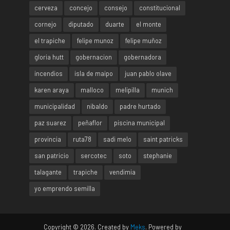
cerveza
concejo
consejo
constitucional
cornejo
diputado
duarte
el monte
el trapiche
felipe munoz
felipe muñoz
gloria hutt
gobernacion
gobernadora
incendios
isla de maipo
juan pablo olave
karen araya
malloco
melipilla
munich
municipalidad
nibaldo
padre hurtado
paz suarez
peñaflor
piscina municipal
provincia
ruta78
sadi melo
saint patricks
san patricio
sercotec
soto
stephanie
talagante
trapiche
vendimia
yo emprendo semilla
Copyright © 2026. Created by
Meks
. Powered by