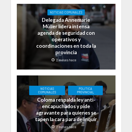
NOTICIAS COMUNALES
Delegada Annemarie
Müller lidera intensa
agenda de seguridad con
operativos y
coordinaciones en toda la
provincia
2 meses hace
NOTICIAS
POLITICA
COMUNALES
PROVINCIAL
Coloma respalda ley anti-
encapuchados y pide
agravante para quienes se
tapen la cara para delinquir
2 meses hace