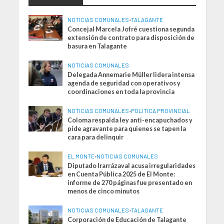
NOTICIAS COMUNALES
•
TALAGANTE
Concejal Marcela Jofré cuestiona segunda
extensión de contrato para disposición de
basura en Talagante
NOTICIAS COMUNALES
Delegada Annemarie Müller lidera intensa
agenda de seguridad con operativos y
coordinaciones en toda la provincia
NOTICIAS COMUNALES
•
POLITICA PROVINCIAL
Coloma respalda ley anti-encapuchados y
pide agravante para quienes se tapen la
cara para delinquir
EL MONTE
•
NOTICIAS COMUNALES
Diputado Irarrázaval acusa irregularidades
en Cuenta Pública 2025 de El Monte:
informe de 270 páginas fue presentado en
menos de cinco minutos
NOTICIAS COMUNALES
•
TALAGANTE
Corporación de Educación de Talagante