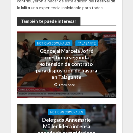
contribuyeron a hacer de esta edición del
Festival de
la Islita
una experiencia inolvidable para todos.
También te puede interesar
NOTICIAS COMUNALES
TALAGANTE
Concejal Marcela Jofré
cuestiona segunda
extensión de contrato
para disposición de basura
en Talagante
1 mes hace
NOTICIAS COMUNALES
Delegada Annemarie
Müller lidera intensa
agenda de seguridad con