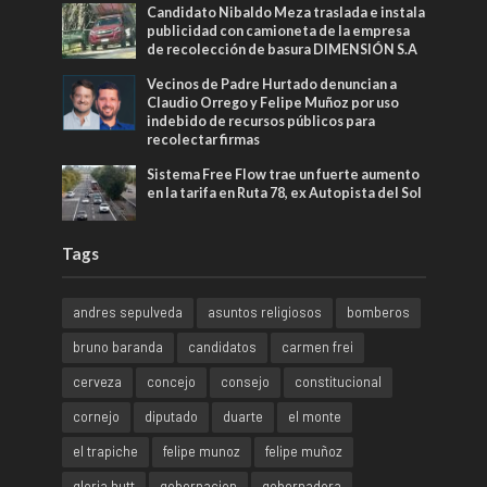
Candidato Nibaldo Meza traslada e instala
publicidad con camioneta de la empresa
de recolección de basura DIMENSIÓN S.A
Vecinos de Padre Hurtado denuncian a
Claudio Orrego y Felipe Muñoz por uso
indebido de recursos públicos para
recolectar firmas
Sistema Free Flow trae un fuerte aumento
en la tarifa en Ruta 78, ex Autopista del Sol
Tags
andres sepulveda
asuntos religiosos
bomberos
bruno baranda
candidatos
carmen frei
cerveza
concejo
consejo
constitucional
cornejo
diputado
duarte
el monte
el trapiche
felipe munoz
felipe muñoz
gloria hutt
gobernacion
gobernadora