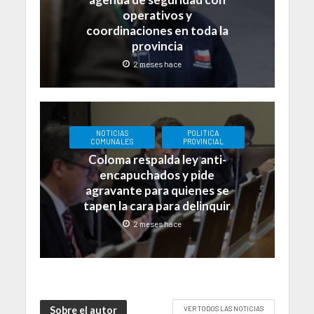
operativos y
coordinaciones en toda la
provincia
2 meses hace
NOTICIAS
POLITICA
COMUNALES
PROVINCIAL
Coloma respalda ley anti-
encapuchados y pide
agravante para quienes se
tapen la cara para delinquir
2 meses hace
Sobre el autor
VER TODOS LAS NOTICIAS