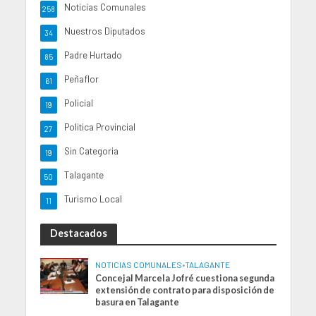
Noticias Comunales
258
Nuestros Diputados
34
Padre Hurtado
85
Peñaflor
61
Policial
19
Politica Provincial
27
Sin Categoria
19
Talagante
50
Turismo Local
11
Destacados
NOTICIAS COMUNALES
•
TALAGANTE
Concejal Marcela Jofré cuestiona segunda
extensión de contrato para disposición de
basura en Talagante