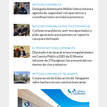
NOTICIAS COMUNALES
Delegada Annemarie Müller lidera intensa
agenda de seguridad con operativos y
coordinaciones en toda la provincia
NOTICIAS COMUNALES
•
POLITICA PROVINCIAL
Coloma respalda ley anti-encapuchados y
pide agravante para quienes se tapen la
cara para delinquir
EL MONTE
•
NOTICIAS COMUNALES
Diputado Irarrázaval acusa irregularidades
en Cuenta Pública 2025 de El Monte:
informe de 270 páginas fue presentado en
menos de cinco minutos
NOTICIAS COMUNALES
•
TALAGANTE
Corporación de Educación de Talagante
sufre hackeo en sus cuentas bancarias