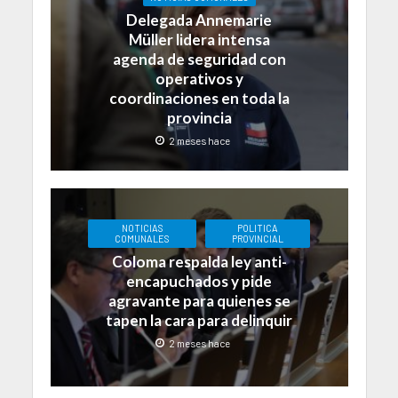
Delegada Annemarie
Müller lidera intensa
agenda de seguridad con
operativos y
coordinaciones en toda la
provincia
2 meses hace
NOTICIAS
POLITICA
COMUNALES
PROVINCIAL
Coloma respalda ley anti-
encapuchados y pide
agravante para quienes se
tapen la cara para delinquir
2 meses hace