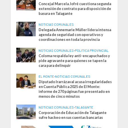
Concejal Marcela Jofré cuestiona segunda
extensión de contrato para disposición de
basura en Talagante
NOTICIAS COMUNALES
Delegada Annemarie Müller lidera intensa
agenda de seguridad con operativos y
coordinaciones en toda la provincia
NOTICIAS COMUNALES
•
POLITICA PROVINCIAL
Coloma respalda ley anti-encapuchados y
pide agravante para quienes se tapen la
cara para delinquir
EL MONTE
•
NOTICIAS COMUNALES
Diputado Irarrázaval acusa irregularidades
en Cuenta Pública 2025 de El Monte:
informe de 270 páginas fue presentado en
menos de cinco minutos
NOTICIAS COMUNALES
•
TALAGANTE
Corporación de Educación de Talagante
sufre hackeo en sus cuentas bancarias