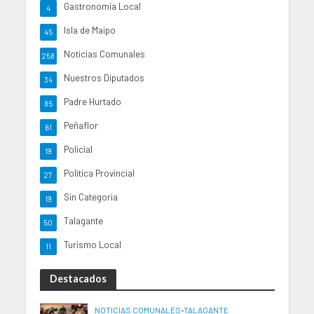
Gastronomia Local
4
Isla de Maipo
45
Noticias Comunales
258
Nuestros Diputados
34
Padre Hurtado
85
Peñaflor
61
Policial
19
Politica Provincial
27
Sin Categoria
19
Talagante
50
Turismo Local
11
Destacados
NOTICIAS COMUNALES
•
TALAGANTE