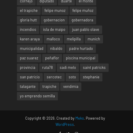
cornejo
diputado
duarte
el monte
el trapiche
felipe munoz
felipe muñoz
gloria hutt
gobernacion
gobernadora
incendios
isla de maipo
juan pablo olave
karen araya
malloco
melipilla
munich
municipalidad
nibaldo
padre hurtado
paz suarez
peñaflor
piscina municipal
provincia
ruta78
sadi melo
saint patricks
san patricio
sercotec
soto
stephanie
talagante
trapiche
vendimia
yo emprendo semilla
Copyright © 2026. Created by
Meks
. Powered by
WordPress
.