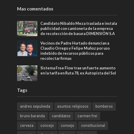
Mas comentados
Candidato Nibaldo Meza traslada e instala
publicidad con camioneta de la empresa
de recolección de basura DIMENSIÓN S.A
Vecinos de Padre Hurtado denuncian a
Claudio Orrego y Felipe Muñoz por uso
indebido de recursos públicos para
recolectar firmas
Sistema Free Flow trae un fuerte aumento
en la tarifa en Ruta 78, ex Autopista del Sol
Tags
andres sepulveda
asuntos religiosos
bomberos
bruno baranda
candidatos
carmen frei
cerveza
concejo
consejo
constitucional