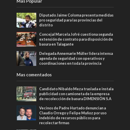
Mas Popular
Diputado Jaime Coloma presenta medidas
pro seguridad para las provincias del
distrito
Concejal Marcela Jofré cuestiona segunda
extensión de contrato para disposición de
basura en Talagante
Delegada Annemarie Müller lidera intensa
agenda de seguridad con operativos y
coordinaciones en toda la provincia
Mas comentados
Candidato Nibaldo Meza traslada e instala
publicidad con camioneta de la empresa
de recolección de basura DIMENSIÓN S.A
Vecinos de Padre Hurtado denuncian a
Claudio Orrego y Felipe Muñoz por uso
indebido de recursos públicos para
recolectar firmas