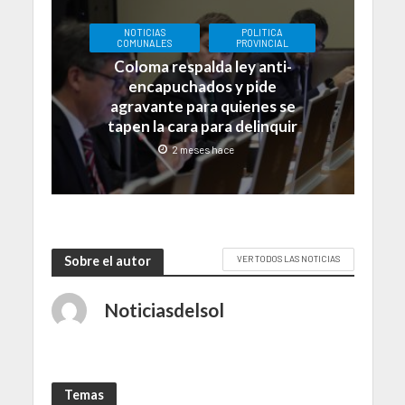
NOTICIAS
POLITICA
COMUNALES
PROVINCIAL
Coloma respalda ley anti-
encapuchados y pide
agravante para quienes se
tapen la cara para delinquir
2 meses hace
Sobre el autor
VER TODOS LAS NOTICIAS
Noticiasdelsol
Temas