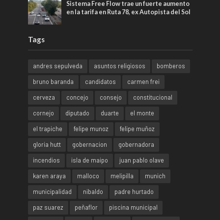
Sistema Free Flow trae un fuerte aumento
en la tarifa en Ruta 78, ex Autopista del Sol
Tags
andres sepulveda
asuntos religiosos
bomberos
bruno baranda
candidatos
carmen frei
cerveza
concejo
consejo
constitucional
cornejo
diputado
duarte
el monte
el trapiche
felipe munoz
felipe muñoz
gloria hutt
gobernacion
gobernadora
incendios
isla de maipo
juan pablo olave
karen araya
malloco
melipilla
munich
municipalidad
nibaldo
padre hurtado
paz suarez
peñaflor
piscina municipal