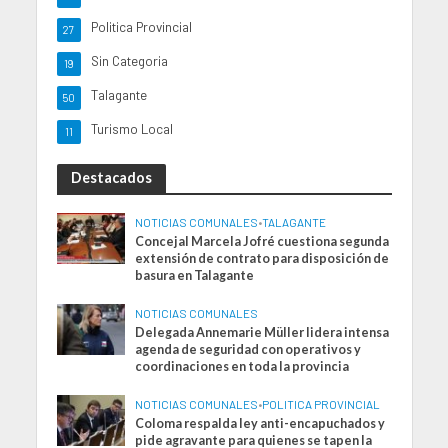
Politica Provincial
27
Sin Categoria
19
Talagante
50
Turismo Local
11
Destacados
NOTICIAS COMUNALES
•
TALAGANTE
Concejal Marcela Jofré cuestiona segunda
extensión de contrato para disposición de
basura en Talagante
NOTICIAS COMUNALES
Delegada Annemarie Müller lidera intensa
agenda de seguridad con operativos y
coordinaciones en toda la provincia
NOTICIAS COMUNALES
•
POLITICA PROVINCIAL
Coloma respalda ley anti-encapuchados y
pide agravante para quienes se tapen la