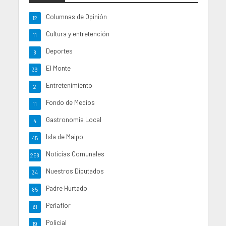
Columnas de Opinión
12
Cultura y entretención
11
Deportes
8
El Monte
39
Entretenimiento
2
Fondo de Medios
11
Gastronomia Local
4
Isla de Maipo
45
Noticias Comunales
258
Nuestros Diputados
34
Padre Hurtado
85
Peñaflor
61
Policial
19