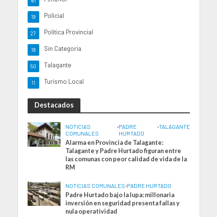
61
Policial
19
Politica Provincial
27
Sin Categoria
19
Talagante
50
Turismo Local
11
Destacados
NOTICIAS
•
PADRE
•
TALAGANTE
COMUNALES
HURTADO
Alarma en Provincia de Talagante:
Talagante y Padre Hurtado figuran entre
las comunas con peor calidad de vida de la
RM
NOTICIAS COMUNALES
•
PADRE HURTADO
Padre Hurtado bajo la lupa: millonaria
inversión en seguridad presenta fallas y
nula operatividad