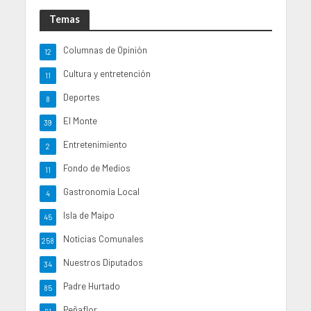
Temas
Columnas de Opinión
12
Cultura y entretención
11
Deportes
8
El Monte
39
Entretenimiento
2
Fondo de Medios
11
Gastronomia Local
4
Isla de Maipo
45
Noticias Comunales
258
Nuestros Diputados
34
Padre Hurtado
85
Peñaflor