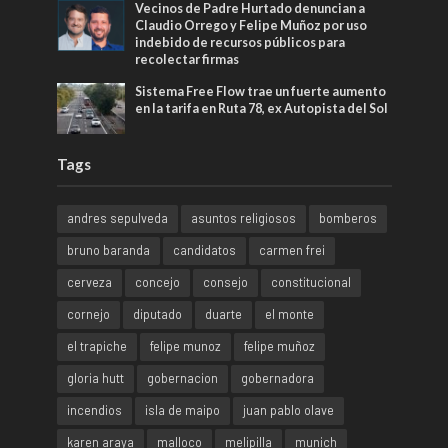
Vecinos de Padre Hurtado denuncian a
Claudio Orrego y Felipe Muñoz por uso
indebido de recursos públicos para
recolectar firmas
Sistema Free Flow trae un fuerte aumento
en la tarifa en Ruta 78, ex Autopista del Sol
Tags
andres sepulveda
asuntos religiosos
bomberos
bruno baranda
candidatos
carmen frei
cerveza
concejo
consejo
constitucional
cornejo
diputado
duarte
el monte
el trapiche
felipe munoz
felipe muñoz
gloria hutt
gobernacion
gobernadora
incendios
isla de maipo
juan pablo olave
karen araya
malloco
melipilla
munich