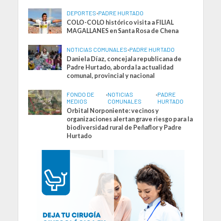
DEPORTES
•
PADRE HURTADO
COLO-COLO histórico visita a FILIAL
MAGALLANES en Santa Rosa de Chena
NOTICIAS COMUNALES
•
PADRE HURTADO
Daniela Díaz, concejala republicana de
Padre Hurtado, aborda la actualidad
comunal, provincial y nacional
FONDO DE
•
NOTICIAS
•
PADRE
MEDIOS
COMUNALES
HURTADO
Orbital Norponiente: vecinos y
organizaciones alertan grave riesgo para la
biodiversidad rural de Peñaflor y Padre
Hurtado