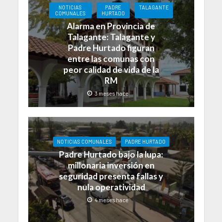
NOTICIAS
PADRE
TALAGANTE
COMUNALES
HURTADO
Alarma en Provincia de
Talagante: Talagante y
Padre Hurtado figuran
entre las comunas con
peor calidad de vida de la
RM
3 meses hace
NOTICIAS COMUNALES
PADRE HURTADO
Padre Hurtado bajo la lupa:
millonaria inversión en
seguridad presenta fallas y
nula operatividad
4 meses hace