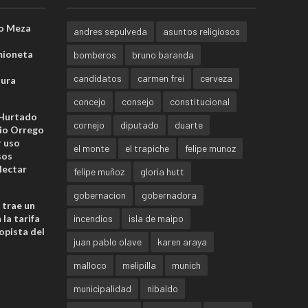
o Meza
andres sepulveda
asuntos religiosos
mioneta
bomberos
bruno baranda
candidatos
carmen frei
cerveza
sura
concejo
consejo
constitucional
 Hurtado
cornejo
diputado
duarte
io Orrego
r uso
el monte
el trapiche
felipe munoz
sos
lectar
felipe muñoz
gloria hutt
gobernacion
gobernadora
 trae un
la tarifa
incendios
isla de maipo
opista del
juan pablo olave
karen araya
malloco
melipilla
munich
municipalidad
nibaldo