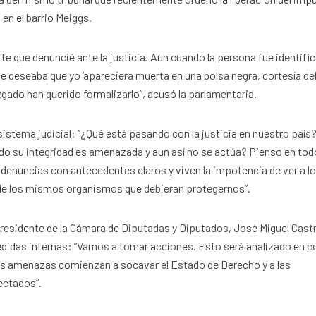
en el barrio Meiggs.
e que denuncié ante la justicia. Aun cuando la persona fue identifi
e deseaba que yo ‘apareciera muerta en una bolsa negra, cortesía de
 Juzgado han querido formalizarlo”, acusó la parlamentaria.
stema judicial: “¿Qué está pasando con la justicia en nuestro país
do su integridad es amenazada y aun así no se actúa? Pienso en tod
 denuncias con antecedentes claros y viven la impotencia de ver a l
 de los mismos organismos que debieran protegernos”.
 presidente de la Cámara de Diputadas y Diputados, José Miguel Cast
edidas internas: “Vamos a tomar acciones. Esto será analizado en c
las amenazas comienzan a socavar el Estado de Derecho y a las
ectados”.