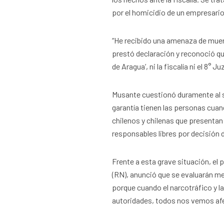
por el homicidio de un empresario 
“He recibido una amenaza de muert
prestó declaración y reconoció qu
de Aragua’, ni la fiscalía ni el 8°
Musante cuestionó duramente al si
garantía tienen las personas cuan
chilenos y chilenas que presentan
responsables libres por decisión
Frente a esta grave situación, el
(RN), anunció que se evaluarán m
porque cuando el narcotráfico y 
autoridades, todos nos vemos af