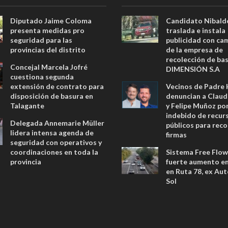
Diputado Jaime Coloma
Candidato Nibald
presenta medidas pro
traslada e instala
seguridad para las
publicidad con ca
provincias del distrito
de la empresa de
recolección de ba
Concejal Marcela Jofré
DIMENSIÓN S.A
cuestiona segunda
extensión de contrato para
Vecinos de Padre
disposición de basura en
denuncian a Claud
Talagante
y Felipe Muñoz po
indebido de recur
Delegada Annemarie Müller
públicos para reco
lidera intensa agenda de
firmas
seguridad con operativos y
coordinaciones en toda la
Sistema Free Flow
provincia
fuerte aumento en 
en Ruta 78, ex Aut
Sol