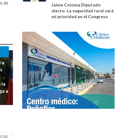
os de
Jaime Coloma Diputado
electo: La seguridad rural será
mi prioridad en el Congreso
ra
un
 la
ga a
ICIAS