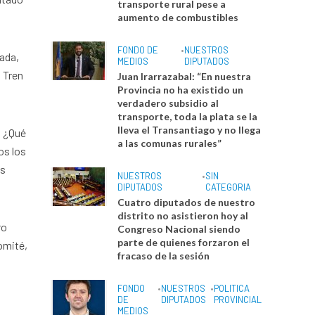
transporte rural pese a
aumento de combustibles
FONDO DE
•
NUESTROS
cada,
MEDIOS
DIPUTADOS
l Tren
Juan Irarrazabal: “En nuestra
Provincia no ha existido un
verdadero subsidio al
transporte, toda la plata se la
lleva el Transantiago y no llega
? ¿Qué
a las comunas rurales”
os los
os
NUESTROS
•
SIN
DIPUTADOS
CATEGORIA
Cuatro diputados de nuestro
distrito no asistieron hoy al
ro
Congreso Nacional siendo
parte de quienes forzaron el
omité,
fracaso de la sesión
FONDO
•
NUESTROS
•
POLITICA
DE
DIPUTADOS
PROVINCIAL
MEDIOS