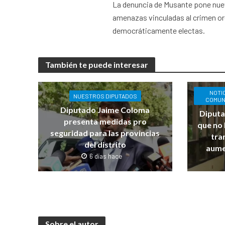
La denuncia de Musante pone nueva
amenazas vinculadas al crimen or
democráticamente electas.
También te puede interesar
NOTI
NUESTROS DIPUTADOS
COMUN
Diputado Jaime Coloma
Diputa
presenta medidas pro
que no 
seguridad para las provincias
tra
del distrito
aume
6 días hace
Sobre el autor