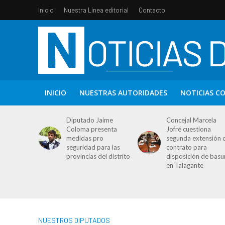
Inicio
Nuestra Línea editorial
Contacto
INICIO
NUESTRAS AUTORIDADES
NOTICIAS C
Diputado Jaime
Concejal Marcela
Coloma presenta
Jofré cuestiona
medidas pro
segunda extensión 
seguridad para las
contrato para
provincias del distrito
disposición de basu
en Talagante
NUESTROS DIPUTADOS