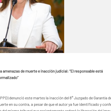
 amenazas de muerte e inacción judicial: “El responsable está
formalizado”
PPD) denunció este martes la inacción del 8° Juzgado de Garantía d
rte en su contra, a pesar de que el autor ya fue identificado y con
ata del mismo tribunal que recientemente ordenó la liberación del im