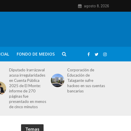
agosto 8, 2026
ICIAL
FONDO DE MEDIOS
Diputado Irarrázaval
Corporación de
acusa irregularidades
Educación de
en Cuenta Pública
Talagante sufre
2025 de El Monte:
hackeo en sus cuentas
informe de 270
bancarias
páginas fue
presentado en menos
de cinco minutos
Temas