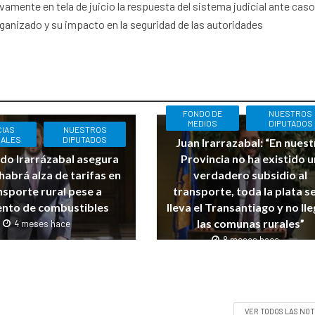
mente en tela de juicio la respuesta del sistema judicial ante cas
ganizado y su impacto en la seguridad de las autoridades
FONDO DE
NUESTROS
MEDIOS
DIPUTADOS
CIAS
NUESTROS
ALES
DIPUTADOS
Juan Irarrazabal: “En nuest
do Irarrázabal asegura
Provincia no ha existido 
habrá alza de tarifas en
verdadero subsidio al
nsporte rural pese a
transporte, toda la plata se
nto de combustibles
lleva el Transantiago y no lle
las comunas rurales”
4 meses hace
8 meses hace
VER TODOS LAS NOT