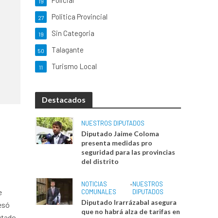
Policial
19
Politica Provincial
27
Sin Categoria
19
Talagante
50
Turismo Local
11
Destacados
NUESTROS DIPUTADOS
Diputado Jaime Coloma
presenta medidas pro
seguridad para las provincias
del distrito
NOTICIAS
•
NUESTROS
e
COMUNALES
DIPUTADOS
Diputado Irarrázabal asegura
fesó
que no habrá alza de tarifas en
putado