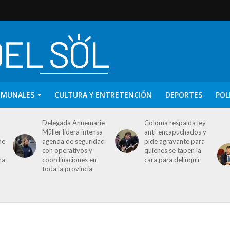
OMUNALES
CULTURA Y ENTRETENCIÓN
DEPORTES
POL
Delegada Annemarie
Coloma respalda ley
Müller lidera intensa
anti-encapuchados y
de
agenda de seguridad
pide agravante para
con operativos y
quienes se tapen la
ra
coordinaciones en
cara para delinquir
toda la provincia