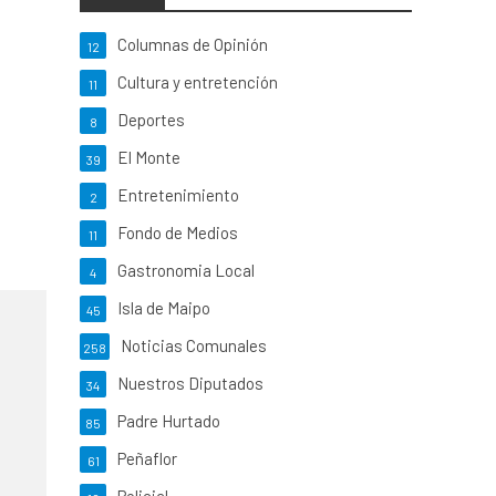
Columnas de Opinión
12
Cultura y entretención
11
Deportes
8
El Monte
39
Entretenimiento
2
Fondo de Medios
11
Gastronomia Local
4
Isla de Maipo
45
Noticias Comunales
258
Nuestros Diputados
34
Padre Hurtado
85
Peñaflor
61