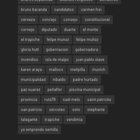
bruno baranda
candidatos
carmen frei
cerveza
concejo
consejo
constitucional
cornejo
diputado
duarte
el monte
el trapiche
felipe munoz
felipe muñoz
gloria hutt
gobernacion
gobernadora
incendios
isla de maipo
juan pablo olave
karen araya
malloco
melipilla
munich
municipalidad
nibaldo
padre hurtado
paz suarez
peñaflor
piscina municipal
provincia
ruta78
sadi melo
saint patricks
san patricio
sercotec
soto
stephanie
talagante
trapiche
vendimia
yo emprendo semilla