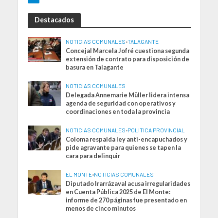
Destacados
NOTICIAS COMUNALES
•
TALAGANTE
Concejal Marcela Jofré cuestiona segunda
extensión de contrato para disposición de
basura en Talagante
NOTICIAS COMUNALES
Delegada Annemarie Müller lidera intensa
agenda de seguridad con operativos y
coordinaciones en toda la provincia
NOTICIAS COMUNALES
•
POLITICA PROVINCIAL
Coloma respalda ley anti-encapuchados y
pide agravante para quienes se tapen la
cara para delinquir
EL MONTE
•
NOTICIAS COMUNALES
Diputado Irarrázaval acusa irregularidades
en Cuenta Pública 2025 de El Monte:
informe de 270 páginas fue presentado en
menos de cinco minutos