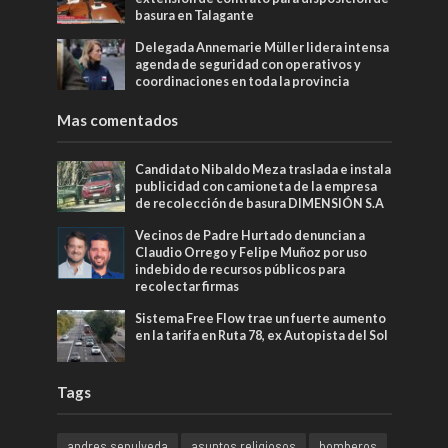
basura en Talagante
Delegada Annemarie Müller lidera intensa
agenda de seguridad con operativos y
coordinaciones en toda la provincia
Mas comentados
Candidato Nibaldo Meza traslada e instala
publicidad con camioneta de la empresa
de recolección de basura DIMENSIÓN S.A
Vecinos de Padre Hurtado denuncian a
Claudio Orrego y Felipe Muñoz por uso
indebido de recursos públicos para
recolectar firmas
Sistema Free Flow trae un fuerte aumento
en la tarifa en Ruta 78, ex Autopista del Sol
Tags
andres sepulveda
asuntos religiosos
bomberos