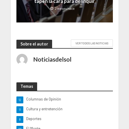
tapen la cara para delinquir
2 meses hace
Sobre el autor
VER TODOS LAS NOTICIAS
Noticiasdelsol
Temas
Columnas de Opinión
12
Cultura y entretención
11
Deportes
8
El Monte