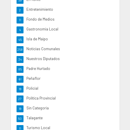
39
Entretenimiento
2
Fondo de Medios
11
Gastronomia Local
4
Isla de Maipo
45
Noticias Comunales
258
Nuestros Diputados
34
Padre Hurtado
85
Peñaflor
61
Policial
19
Politica Provincial
27
Sin Categoria
19
Talagante
50
Turismo Local
11