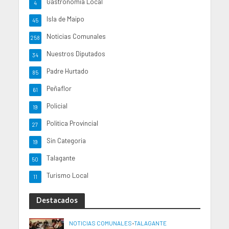
Gastronomia Local
4
Isla de Maipo
45
Noticias Comunales
258
Nuestros Diputados
34
Padre Hurtado
85
Peñaflor
61
Policial
19
Politica Provincial
27
Sin Categoria
19
Talagante
50
Turismo Local
11
Destacados
NOTICIAS COMUNALES
•
TALAGANTE