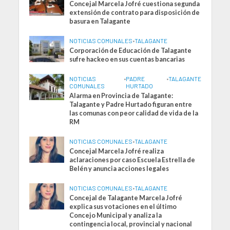
Concejal Marcela Jofré cuestiona segunda
extensión de contrato para disposición de
basura en Talagante
NOTICIAS COMUNALES
•
TALAGANTE
Corporación de Educación de Talagante
sufre hackeo en sus cuentas bancarias
NOTICIAS
•
PADRE
•
TALAGANTE
COMUNALES
HURTADO
Alarma en Provincia de Talagante:
Talagante y Padre Hurtado figuran entre
las comunas con peor calidad de vida de la
RM
NOTICIAS COMUNALES
•
TALAGANTE
Concejal Marcela Jofré realiza
aclaraciones por caso Escuela Estrella de
Belén y anuncia acciones legales
NOTICIAS COMUNALES
•
TALAGANTE
Concejal de Talagante Marcela Jofré
explica sus votaciones en el último
Concejo Municipal y analiza la
contingencia local, provincial y nacional