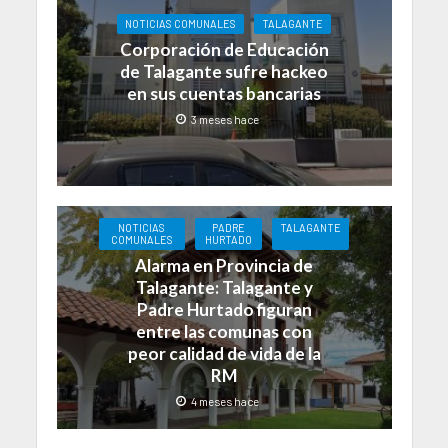
NOTICIAS COMUNALES
TALAGANTE
Corporación de Educación
de Talagante sufre hackeo
en sus cuentas bancarias
3 meses hace
NOTICIAS
PADRE
TALAGANTE
COMUNALES
HURTADO
Alarma en Provincia de
Talagante: Talagante y
Padre Hurtado figuran
entre las comunas con
peor calidad de vida de la
RM
4 meses hace