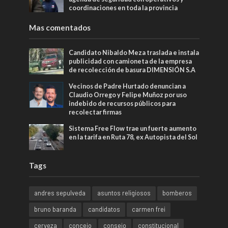
coordinaciones en toda la provincia
Mas comentados
Candidato Nibaldo Meza traslada e instala
publicidad con camioneta de la empresa
de recolección de basura DIMENSIÓN S.A
Vecinos de Padre Hurtado denuncian a
Claudio Orrego y Felipe Muñoz por uso
indebido de recursos públicos para
recolectar firmas
Sistema Free Flow trae un fuerte aumento
en la tarifa en Ruta 78, ex Autopista del Sol
Tags
andres sepulveda
asuntos religiosos
bomberos
bruno baranda
candidatos
carmen frei
cerveza
concejo
consejo
constitucional