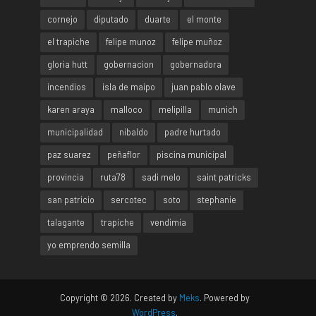
cornejo
diputado
duarte
el monte
el trapiche
felipe munoz
felipe muñoz
gloria hutt
gobernacion
gobernadora
incendios
isla de maipo
juan pablo olave
karen araya
malloco
melipilla
munich
municipalidad
nibaldo
padre hurtado
paz suarez
peñaflor
piscina municipal
provincia
ruta78
sadi melo
saint patricks
san patricio
sercotec
soto
stephanie
talagante
trapiche
vendimia
yo emprendo semilla
Copyright © 2026. Created by
Meks
. Powered by
WordPress
.