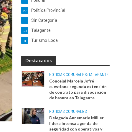
Policial
19
Politica Provincial
27
Sin Categoria
19
Talagante
50
Turismo Local
11
Destacados
NOTICIAS COMUNALES
•
TALAGANTE
Concejal Marcela Jofré
cuestiona segunda extensión
de contrato para disposición
de basura en Talagante
NOTICIAS COMUNALES
Delegada Annemarie Müller
lidera intensa agenda de
seguridad con operativos y