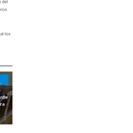
 del
eros
ué los
L
-
ante
ara