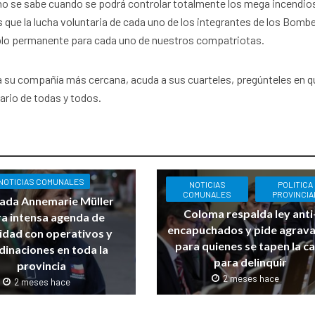
no se sabe cuando se podrá controlar totalmente los mega incendios
 que la lucha voluntaria de cada uno de los integrantes de los Bomb
plo permanente para cada uno de nuestros compatriotas.
a su compañía más cercana, acuda a sus cuarteles, pregúnteles en q
ario de todas y todos.
NOTICIAS COMUNALES
NOTICIAS
POLITICA
COMUNALES
PROVINCIA
ada Annemarie Müller
Coloma respalda ley anti
ra intensa agenda de
encapuchados y pide agrav
idad con operativos y
para quienes se tapen la c
dinaciones en toda la
para delinquir
provincia
2 meses hace
2 meses hace