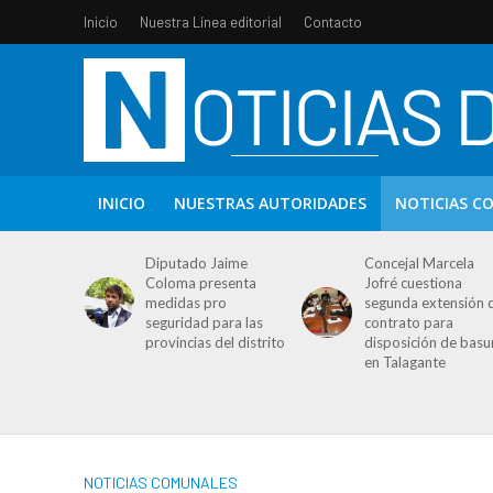
Inicio
Nuestra Línea editorial
Contacto
INICIO
NUESTRAS AUTORIDADES
NOTICIAS C
Diputado Jaime
Concejal Marcela
Coloma presenta
Jofré cuestiona
medidas pro
segunda extensión 
seguridad para las
contrato para
provincias del distrito
disposición de basu
en Talagante
NOTICIAS COMUNALES