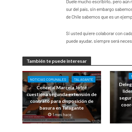
Duele mucho escribirlo, pero aún 
sur del país, sin embargo sabemos
de Chile sabemos que es un ejem
Si usted quiere colaborar con cad
puede ayudar, siempre será neces
También te puede interesar
NOTICIAS COMUNALES
TALAGANTE
Deleg
Concejal Marcela Jofré
lide
cuestiona segunda extensión de
segur
contrato para disposición de
coor
basura en Talagante
1 mes hace