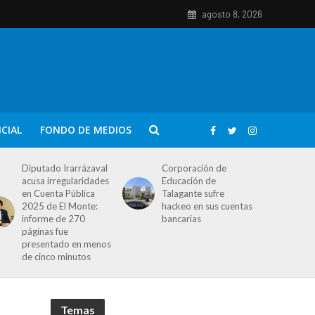
agosto 8, 2026
ICIAL
FONDO DE MEDIOS
Diputado Irarrázaval
Corporación de
acusa irregularidades
Educación de
en Cuenta Pública
Talagante sufre
2025 de El Monte:
hackeo en sus cuentas
informe de 270
bancarias
páginas fue
presentado en menos
de cinco minutos
Temas