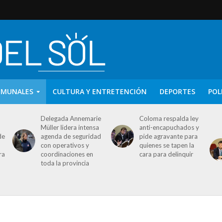
OMUNALES
CULTURA Y ENTRETENCIÓN
DEPORTES
POL
Delegada Annemarie
Coloma respalda ley
Müller lidera intensa
anti-encapuchados y
de
agenda de seguridad
pide agravante para
con operativos y
quienes se tapen la
ra
coordinaciones en
cara para delinquir
toda la provincia