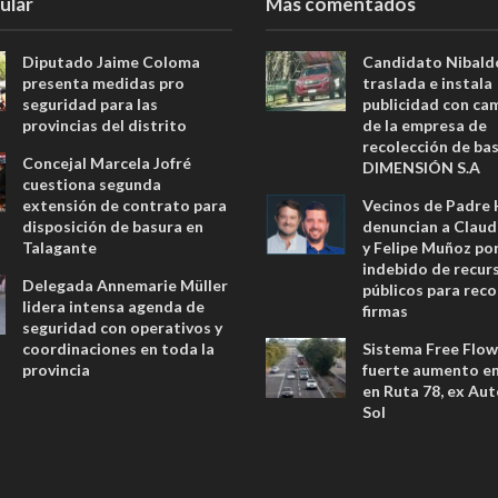
ular
Mas comentados
Diputado Jaime Coloma
Candidato Nibald
presenta medidas pro
traslada e instala
seguridad para las
publicidad con ca
provincias del distrito
de la empresa de
recolección de ba
Concejal Marcela Jofré
DIMENSIÓN S.A
cuestiona segunda
extensión de contrato para
Vecinos de Padre
disposición de basura en
denuncian a Claud
Talagante
y Felipe Muñoz po
indebido de recur
Delegada Annemarie Müller
públicos para reco
lidera intensa agenda de
firmas
seguridad con operativos y
coordinaciones en toda la
Sistema Free Flow
provincia
fuerte aumento en 
en Ruta 78, ex Aut
Sol