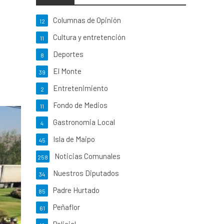
Columnas de Opinión
12
Cultura y entretención
11
Deportes
8
El Monte
39
Entretenimiento
2
Fondo de Medios
11
Gastronomia Local
4
Isla de Maipo
45
Noticias Comunales
258
Nuestros Diputados
34
Padre Hurtado
85
Peñaflor
61