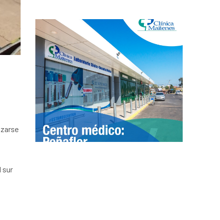
izarse
 sur