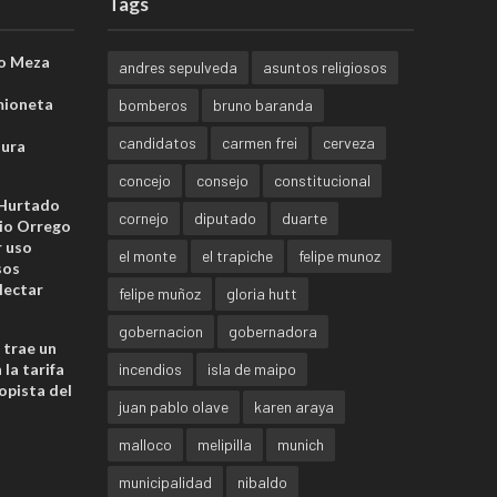
Tags
o Meza
andres sepulveda
asuntos religiosos
mioneta
bomberos
bruno baranda
candidatos
carmen frei
cerveza
sura
concejo
consejo
constitucional
 Hurtado
cornejo
diputado
duarte
io Orrego
r uso
el monte
el trapiche
felipe munoz
sos
lectar
felipe muñoz
gloria hutt
gobernacion
gobernadora
 trae un
la tarifa
incendios
isla de maipo
opista del
juan pablo olave
karen araya
malloco
melipilla
munich
municipalidad
nibaldo