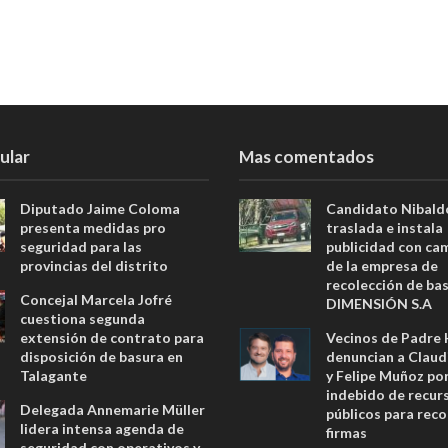
ular
Mas comentados
Diputado Jaime Coloma
Candidato Nibald
presenta medidas pro
traslada e instala
seguridad para las
publicidad con ca
provincias del distrito
de la empresa de
recolección de ba
Concejal Marcela Jofré
DIMENSIÓN S.A
cuestiona segunda
extensión de contrato para
Vecinos de Padre
disposición de basura en
denuncian a Claud
Talagante
y Felipe Muñoz po
indebido de recur
Delegada Annemarie Müller
públicos para reco
lidera intensa agenda de
firmas
seguridad con operativos y