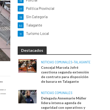
Policial
19
Politica Provincial
27
Sin Categoria
19
Talagante
50
Turismo Local
11
Destacados
NOTICIAS COMUNALES
•
TALAGANTE
Concejal Marcela Jofré
cuestiona segunda extensión
de contrato para disposición
de basura en Talagante
NOTICIAS COMUNALES
Delegada Annemarie Müller
lidera intensa agenda de
seguridad con operativos y