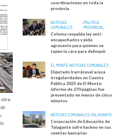
coordinaciones en toda la
provincia
NOTICIAS
•
POLITICA
COMUNALES
PROVINCIAL
Coloma respalda ley anti-
encapuchados y pide
agravante para quienes se
tapen la cara para delinquir
EL MONTE
•
NOTICIAS COMUNALES
Diputado Irarrázaval acusa
irregularidades en Cuenta
Pública 2025 de El Monte:
informe de 270 páginas fue
presentado en menos de cinco
 obra,
minutos
 de
s,
NOTICIAS COMUNALES
•
TALAGANTE
Corporación de Educación de
la
Talagante sufre hackeo en sus
cuentas bancarias