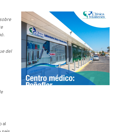
 sobre
te
mó.
ue del
de
 al
o país