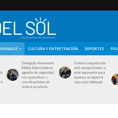
OMUNALES
CULTURA Y ENTRETENCIÓN
DEPORTES
POL
Delegada Annemarie
Coloma respalda ley
Müller lidera intensa
anti-encapuchados y
de
agenda de seguridad
pide agravante para
con operativos y
quienes se tapen la
ra
coordinaciones en
cara para delinquir
toda la provincia