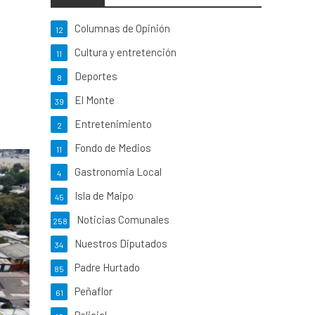
Columnas de Opinión
12
Cultura y entretención
11
Deportes
8
El Monte
39
Entretenimiento
2
Fondo de Medios
11
Gastronomia Local
4
Isla de Maipo
45
Noticias Comunales
258
Nuestros Diputados
34
Padre Hurtado
85
Peñaflor
61