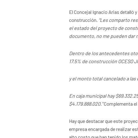
El Concejal Ignacio Arias detalló 
construcción.
“
Les comparto resp
el estado del proyecto de constr
documento, no me pueden dar ma
Dentro de los antecedentes otor
17.5% de construcción OCESO 
y el monto total cancelado a las
En caja municipal hay $69.332.25
$4.179.888.020.”
Complementa el c
Hay que destacar que este proyect
empresa encargada de realizar es
alto costo que han tenido los mate