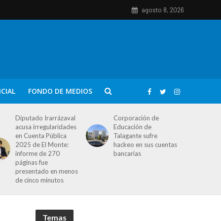
agosto 8, 2026
ICIAL
FONDO DE MEDIOS
Diputado Irarrázaval
Corporación de
acusa irregularidades
Educación de
en Cuenta Pública
Talagante sufre
2025 de El Monte:
hackeo en sus cuentas
informe de 270
bancarias
páginas fue
presentado en menos
de cinco minutos
Temas