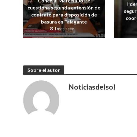
Concejal Marcela Jofré
lide
cuestiona segunda extensión de
segur
contrato para disposición de
coor
basura en Talagante
1 mes hace
Sobre el autor
Noticiasdelsol