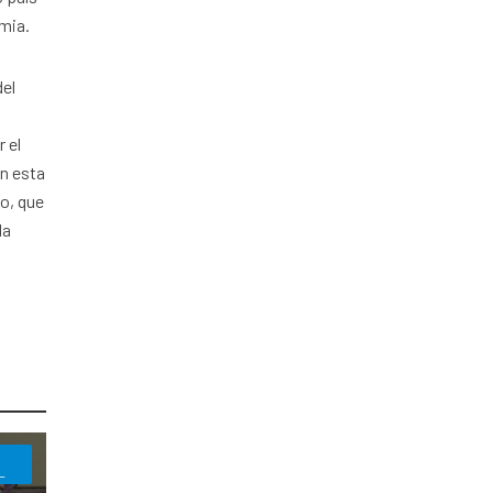
emia.
del
 el
on esta
o, que
la
L