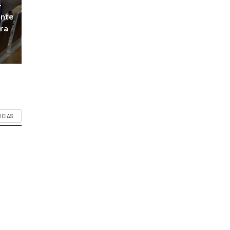
-
ante
ara
ICIAS