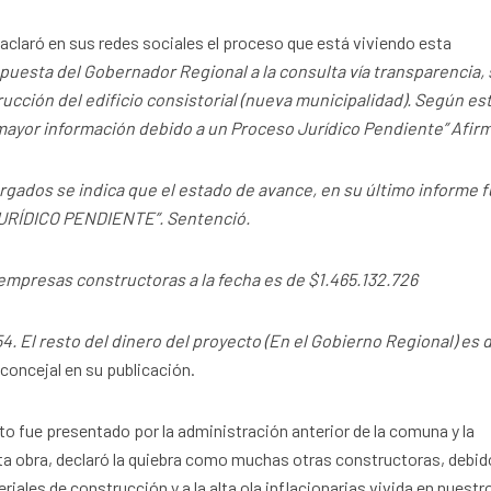
y aclaró en sus redes sociales el proceso que está viviendo esta
uesta del Gobernador Regional a la consulta vía transparencia,
ucción del edificio consistorial (nueva municipalidad). Según es
yor información debido a un Proceso Jurídico Pendiente” Afir
gados se indica que el estado de avance, en su último informe f
JURÍDICO PENDIENTE”. Sentenció.
 empresas constructoras a la fecha es de $1.465.132.726
4. El resto del dinero del proyecto (En el Gobierno Regional) es 
oncejal en su publicación.
o fue presentado por la administración anterior de la comuna y la
ta obra, declaró la quiebra como muchas otras constructoras, debido
riales de construcción y a la alta ola inflacionarias vivida en nuestr