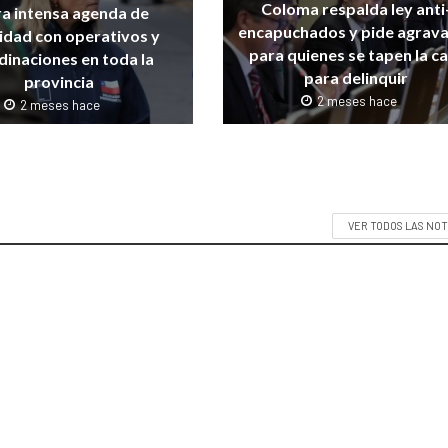
Coloma respalda ley anti
ra intensa agenda de
encapuchados y pide agrav
idad con operativos y
para quienes se tapen la c
dinaciones en toda la
para delinquir
provincia
2 meses hace
2 meses hace
VER TODOS LAS NOT