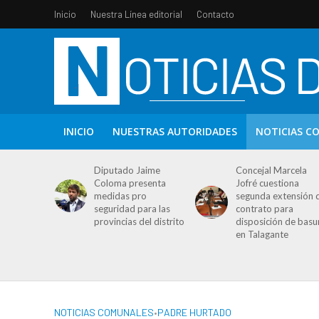
Inicio
Nuestra Línea editorial
Contacto
INICIO
NUESTRAS AUTORIDADES
NOTICIAS C
Diputado Jaime
Concejal Marcela
Coloma presenta
Jofré cuestiona
medidas pro
segunda extensión 
seguridad para las
contrato para
provincias del distrito
disposición de basu
en Talagante
NOTICIAS COMUNALES
•
PADRE HURTADO