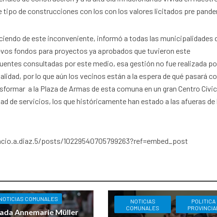
 tipo de construcciones con los con los valores licitados pre pand
nociendo de este inconveniente, informó a todas las municipalidades 
nuevos fondos para proyectos ya aprobados que tuvieron este
uentes consultadas por este medio, esa gestión no fue realizada por
alidad, por lo que aún los vecinos están a la espera de qué pasará c
nsformar a la Plaza de Armas de esta comuna en un gran Centro Cívic
d de servicios, los que históricamente han estado a las afueras de 
cio.a.diaz.5/posts/10229540705799263?ref=embed_post
NOTICIAS COMUNALES
NOTICIAS
POLITICA
COMUNALES
PROVINCIA
ada Annemarie Müller