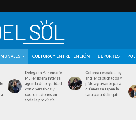
OMUNALES
CULTURA Y ENTRETENCIÓN
DEPORTES
POL
Delegada Annemarie
Coloma respalda ley
Müller lidera intensa
anti-encapuchados y
de
agenda de seguridad
pide agravante para
con operativos y
quienes se tapen la
ra
coordinaciones en
cara para delinquir
toda la provincia