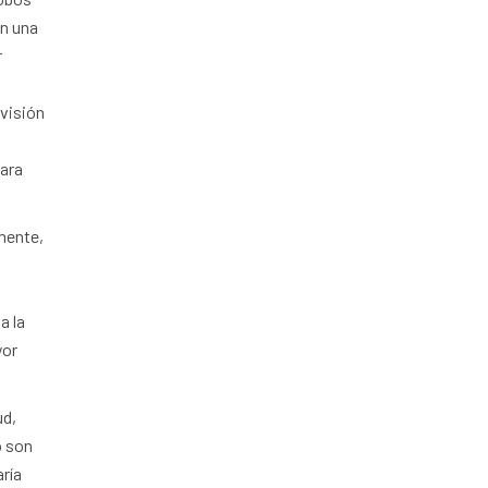
en una
r
e
 visión
para
emente,
s
a la
yor
ud,
o son
aría