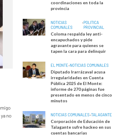
coordinaciones en toda la
provincia
NOTICIAS
•
POLITICA
COMUNALES
PROVINCIAL
Coloma respalda ley anti-
encapuchados y pide
agravante para quienes se
tapen la cara para delinquir
EL MONTE
•
NOTICIAS COMUNALES
Diputado Irarrázaval acusa
irregularidades en Cuenta
Pública 2025 de El Monte:
informe de 270 páginas fue
presentado en menos de cinco
minutos
nemigo
NOTICIAS COMUNALES
•
TALAGANTE
d ya no
Corporación de Educación de
Talagante sufre hackeo en sus
cuentas bancarias