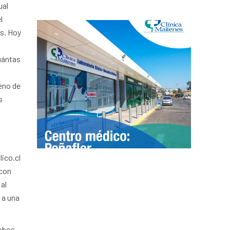
ual
l
os. Hoy
uántas
eno de
s
ico.cl
 con
 al
 a una
lobos