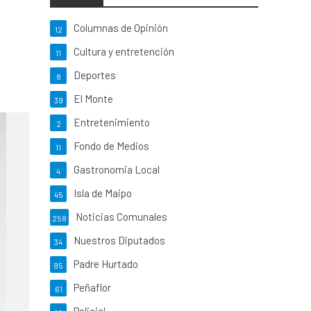
Columnas de Opinión
12
Cultura y entretención
11
Deportes
8
El Monte
39
Entretenimiento
2
Fondo de Medios
11
Gastronomia Local
4
Isla de Maipo
45
Noticias Comunales
258
Nuestros Diputados
34
Padre Hurtado
85
Peñaflor
61