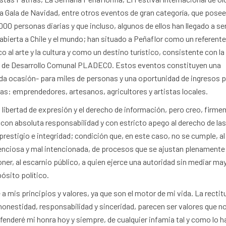
a Gala de Navidad, entre otros eventos de gran categoría, que pose
0 personas diarias y que incluso, algunos de ellos han llegado a se
 abierta a Chile y el mundo; han situado a Peñaflor como un referent
 al arte y la cultura y como un destino turístico, consistente con la
lan de Desarrollo Comunal PLADECO. Estos eventos constituyen una
da ocasión- para miles de personas y una oportunidad de ingresos 
as: emprendedores, artesanos, agricultores y artistas locales.
 libertad de expresión y el derecho de información, pero creo, firm
 con absoluta responsabilidad y con estricto apego al derecho de la
restigio e integridad; condición que, en este caso, no se cumple, al
enciosa y mal intencionada, de procesos que se ajustan plenamente 
oner, al escarnio público, a quien ejerce una autoridad sin mediar ma
ósito político.
mis principios y valores, ya que son el motor de mi vida. La rectit
honestidad, responsabilidad y sinceridad, parecen ser valores que n
enderé mi honra hoy y siempre, de cualquier infamia tal y como lo h