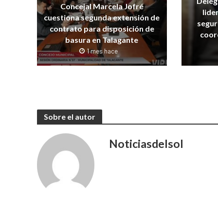
Deleg
Concejal Marcela Jofré
lide
cuestiona segunda extensión de
segur
contrato para disposición de
coor
basura en Talagante
1 mes hace
Sobre el autor
Noticiasdelsol