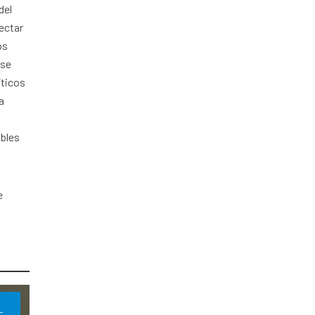
del
ectar
os
ose
íticos
a
ables
e
L