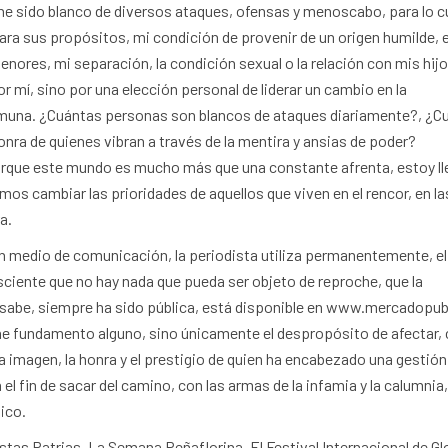
 he sido blanco de diversos ataques, ofensas y menoscabo, para lo c
para sus propósitos, mi condición de provenir de un origen humilde, e
nores, mi separación, la condición sexual o la relación con mis hij
 mí, sino por una elección personal de liderar un cambio en la
muna. ¿Cuántas personas son blancos de ataques diariamente?, ¿C
nra de quienes vibran a través de la mentira y ansias de poder?
rque este mundo es mucho más que una constante afrenta, estoy ll
os cambiar las prioridades de aquellos que viven en el rencor, en la
a.
 un medio de comunicación, la periodista utiliza permanentemente, el
ciente que no hay nada que pueda ser objeto de reproche, que la
 sabe, siempre ha sido pública, está disponible en www.mercadopubl
ene fundamento alguno, sino únicamente el despropósito de afectar,
la imagen, la honra y el prestigio de quien ha encabezado una gestión
el fin de sacar del camino, con las armas de la infamia y la calumnia,
ico.
estas Patrias, La Semana Peñaflorina, El Festival Internacional de G