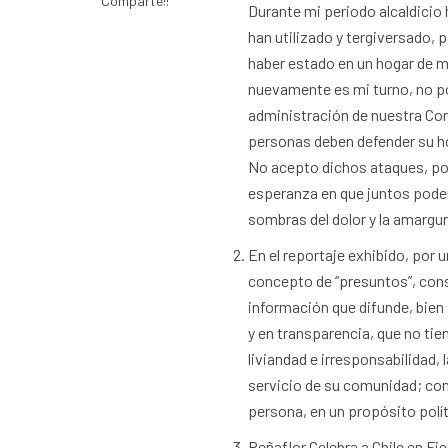
Comparte!!
Durante mi periodo alcaldicio
han utilizado y tergiversado, 
haber estado en un hogar de me
nuevamente es mi turno, no por
administración de nuestra Co
personas deben defender su ho
No acepto dichos ataques, po
esperanza en que juntos podem
sombras del dolor y la amargur
En el reportaje exhibido, por
concepto de “presuntos”, cons
información que difunde, bien
y en transparencia, que no ti
liviandad e irresponsabilidad, 
servicio de su comunidad; con 
persona, en un propósito polít
Peñaflor Celebra a Chile en Fi