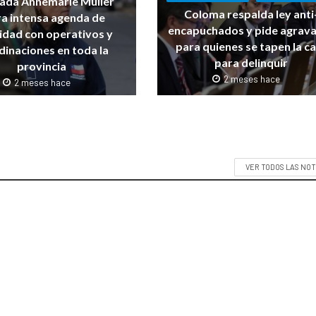
ada Annemarie Müller
Coloma respalda ley anti
ra intensa agenda de
encapuchados y pide agrav
idad con operativos y
para quienes se tapen la c
dinaciones en toda la
para delinquir
provincia
2 meses hace
2 meses hace
VER TODOS LAS NOT