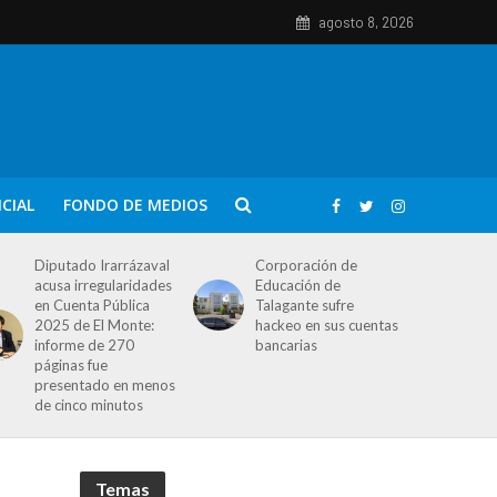
agosto 8, 2026
ICIAL
FONDO DE MEDIOS
Diputado Irarrázaval
Corporación de
acusa irregularidades
Educación de
en Cuenta Pública
Talagante sufre
2025 de El Monte:
hackeo en sus cuentas
informe de 270
bancarias
páginas fue
presentado en menos
de cinco minutos
Temas