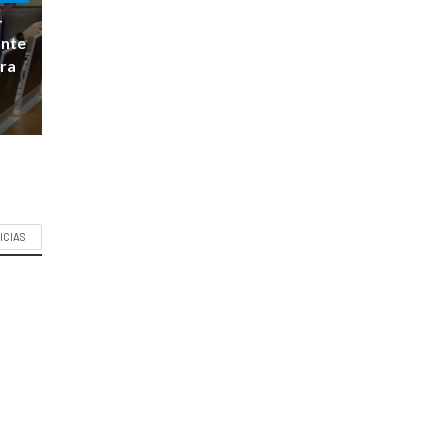
-
ante
ara
ICIAS