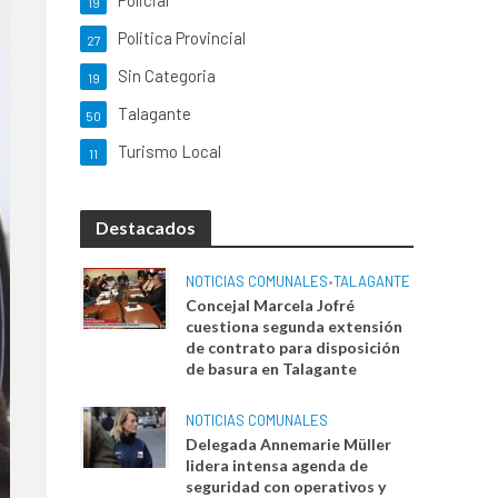
Policial
19
Politica Provincial
27
Sin Categoria
19
Talagante
50
Turismo Local
11
Destacados
NOTICIAS COMUNALES
•
TALAGANTE
Concejal Marcela Jofré
cuestiona segunda extensión
de contrato para disposición
de basura en Talagante
NOTICIAS COMUNALES
Delegada Annemarie Müller
lidera intensa agenda de
seguridad con operativos y