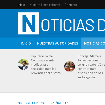
Inicio
Nuestra Línea editorial
Contacto
INICIO
NUESTRAS AUTORIDADES
NOTICIAS C
Diputado Jaime
Concejal Marcela
Coloma presenta
Jofré cuestiona
medidas pro
segunda extensión 
seguridad para las
contrato para
provincias del distrito
disposición de basu
en Talagante
NOTICIAS COMUNALES
•
PEÑAFLOR