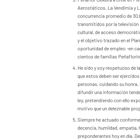
Aerostáticos, La Vendimia y L
concurrencia promedio de 30.00
transmitidos por la televisión
cultural, de acceso democrático
y el objetivo trazado en el P
oportunidad de empleo -en ca
cientos de familias Peñaflorin
He sido y soy respetuoso de la
que estos deben ser ejercidos
personas, cuidando su honra, p
difundir una información tend
ley, pretendiendo con ello exp
motivo que un deleznable prop
Siempre he actuado conforme a 
decencia, humildad, empatía, 
preponderantes hoy en día. Def