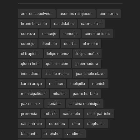
andres sepulveda
asuntos religiosos
bomberos
bruno baranda
candidatos
carmen frei
cerveza
concejo
consejo
constitucional
cornejo
diputado
duarte
el monte
el trapiche
felipe munoz
felipe muñoz
gloria hutt
gobernacion
gobernadora
incendios
isla de maipo
juan pablo olave
karen araya
malloco
melipilla
munich
municipalidad
nibaldo
padre hurtado
paz suarez
peñaflor
piscina municipal
provincia
ruta78
sadi melo
saint patricks
san patricio
sercotec
soto
stephanie
talagante
trapiche
vendimia