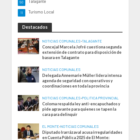
Talagante
50
Turismo Local
11
Destacados
NOTICIAS COMUNALES
•
TALAGANTE
Concejal Marcela Jofré cuestiona segunda
extensión de contrato para disposición de
basura en Talagante
NOTICIAS COMUNALES
Delegada Annemarie Müller lidera intensa
agenda de seguridad con operativos y
coordinaciones en toda la provincia
NOTICIAS COMUNALES
•
POLITICA PROVINCIAL
Coloma respalda ley anti-encapuchados y
pide agravante para quienes se tapen la
cara para delinquir
EL MONTE
•
NOTICIAS COMUNALES
Diputado Irarrázaval acusa irregularidades
en Cuenta Pública 2025 de El Monte: