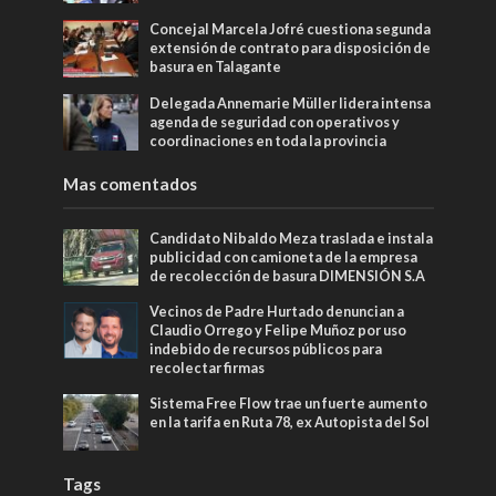
Concejal Marcela Jofré cuestiona segunda
extensión de contrato para disposición de
basura en Talagante
Delegada Annemarie Müller lidera intensa
agenda de seguridad con operativos y
coordinaciones en toda la provincia
Mas comentados
Candidato Nibaldo Meza traslada e instala
publicidad con camioneta de la empresa
de recolección de basura DIMENSIÓN S.A
Vecinos de Padre Hurtado denuncian a
Claudio Orrego y Felipe Muñoz por uso
indebido de recursos públicos para
recolectar firmas
Sistema Free Flow trae un fuerte aumento
en la tarifa en Ruta 78, ex Autopista del Sol
Tags