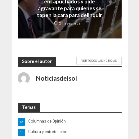
encapuchados y pide
agravante para quienes se
tapen la cara para delinquir
2 meses hace
Sobre el autor
VER TODOS LAS NOTICIAS
Noticiasdelsol
Temas
Columnas de Opinión
12
Cultura y entretención
11