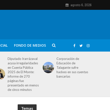
agosto 6, 2026
ICIAL
FONDO DE MEDIOS
Diputado Irarrázaval
Corporación de
acusa irregularidades
Educación de
en Cuenta Pública
Talagante sufre
2025 de El Monte:
hackeo en sus cuentas
informe de 270
bancarias
páginas fue
presentado en menos
de cinco minutos
Temas