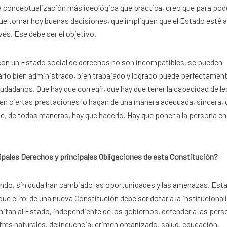
a conceptualización más ideológica que práctica, creo que para pod
 que tomar hoy buenas decisiones, que impliquen que el Estado esté a
vés. Ese debe ser el objetivo.
 con un Estado social de derechos no son incompatibles, se pueden
rio bien administrado, bien trabajado y logrado puede perfectament
udadanos. Que hay que corregir, que hay que tener la capacidad de le
uen ciertas prestaciones lo hagan de una manera adecuada, sincera, 
de, de todas maneras, hay que hacerlo. Hay que poner a la persona en
cipales Derechos y principales Obligaciones de esta Constitución?
undo, sin duda han cambiado las oportunidades y las amenazas. Est
ue el rol de una nueva Constitución debe ser dotar a la institucional
itan al Estado, independiente de los gobiernos, defender a las per
es naturales, delincuencia, crimen organizado, salud, educación,