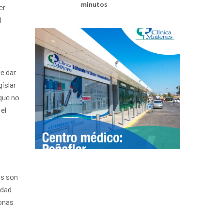
minutos
er
l
e dar
gislar
que no
 el
as son
idad
sonas