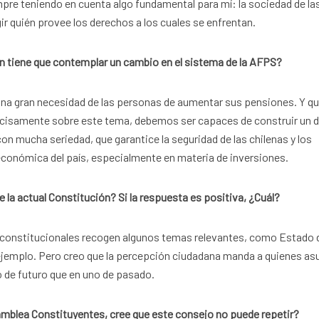
pre teniendo en cuenta algo fundamental para mí: la sociedad de la
gir quién provee los derechos a los cuales se enfrentan.
n tiene que contemplar un cambio en el sistema de la AFPS?
una gran necesidad de las personas de aumentar sus pensiones. Y q
recisamente sobre este tema, debemos ser capaces de construir un 
on mucha seriedad, que garantice la seguridad de las chilenas y los
 económica del país, especialmente en materia de inversiones.
e la actual Constitución? Si la respuesta es positiva, ¿Cuál?
es constitucionales recogen algunos temas relevantes, como Estado 
r ejemplo. Pero creo que la percepción ciudadana manda a quienes a
o de futuro que en uno de pasado.
amblea Constituyentes, cree que este consejo no puede repetir?