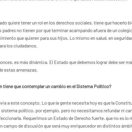
do quiere tener un rol en los derechos sociales, tiene que hacerlo bi
os padres no tienen por qué terminar acampando afuera de un colegi
cimiento que quieren para sus hijos. Lo mismo en salud, en segurida
ara los ciudadanos.
tonces, es más dinámica. El Estado que debemos lograr debe ser m
a de estas amenazas.
n tiene que contemplar un cambio en el Sistema Político?
via a este concepto. Lo que la gente necesita hoy es que la Constit
el sistema político, por ejemplo, pero no necesitamos refundar ni ca
feccionarla. Requerimos un Estado de Derecho fuerte, que no es lo
un campo de discusión que será muy enriquecedor en distintos ámbi