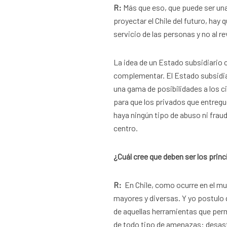
R:
Más que eso, que puede ser un
proyectar el Chile del futuro, hay
servicio de las personas y no al re
La idea de un Estado subsidiario
complementar. El Estado subsidia
una gama de posibilidades a los ci
para que los privados que entreg
haya ningún tipo de abuso ni frau
centro.
¿Cuál cree que deben ser los prin
R:
En Chile, como ocurre en el m
mayores y diversas. Y yo postulo q
de aquellas herramientas que perm
de todo tipo de amenazas: desastr