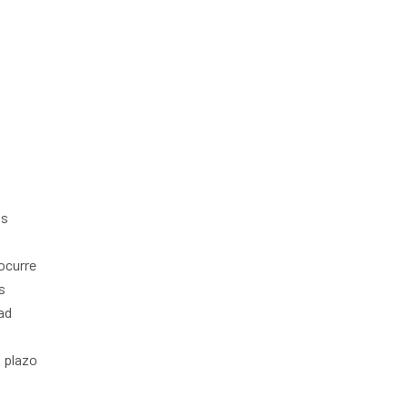
os
ocurre
s
ad
,
o plazo