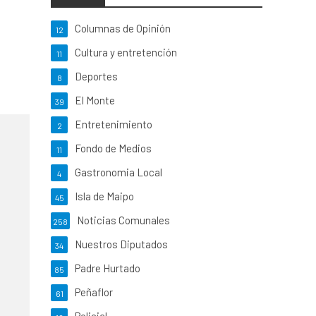
Columnas de Opinión
12
Cultura y entretención
11
Deportes
8
El Monte
39
Entretenimiento
2
Fondo de Medios
11
Gastronomia Local
4
Isla de Maipo
45
Noticias Comunales
258
Nuestros Diputados
34
Padre Hurtado
85
Peñaflor
61