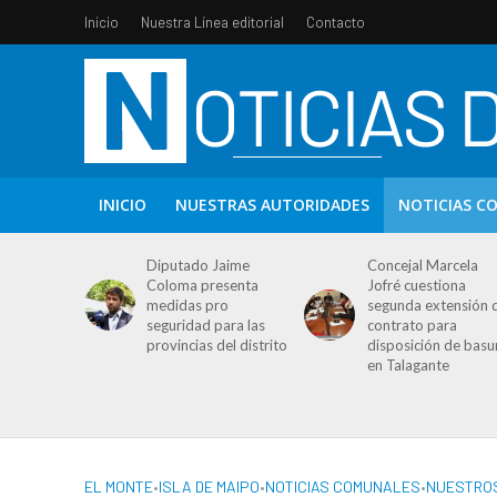
Inicio
Nuestra Línea editorial
Contacto
INICIO
NUESTRAS AUTORIDADES
NOTICIAS C
Diputado Jaime
Concejal Marcela
Coloma presenta
Jofré cuestiona
medidas pro
segunda extensión 
seguridad para las
contrato para
provincias del distrito
disposición de basu
en Talagante
EL MONTE
•
ISLA DE MAIPO
•
NOTICIAS COMUNALES
•
NUESTROS