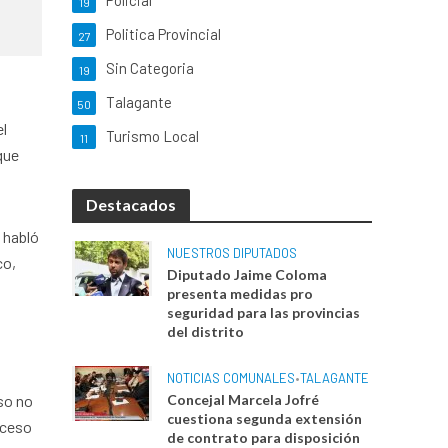
Policial
19
Politica Provincial
27
Sin Categoria
19
Talagante
50
el
Turismo Local
11
que
Destacados
 habló
NUESTROS DIPUTADOS
co,
Diputado Jaime Coloma
presenta medidas pro
seguridad para las provincias
del distrito
NOTICIAS COMUNALES
•
TALAGANTE
so no
Concejal Marcela Jofré
cuestiona segunda extensión
oceso
de contrato para disposición