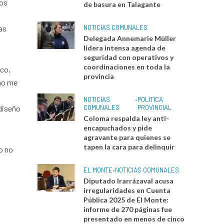
los
de basura en Talagante
as
NOTICIAS COMUNALES
Delegada Annemarie Müller
lidera intensa agenda de
seguridad con operativos y
coordinaciones en toda la
ico,
provincia
smo me
NOTICIAS
•
POLITICA
 diseño
COMUNALES
PROVINCIAL
Coloma respalda ley anti-
encapuchados y pide
agravante para quienes se
tapen la cara para delinquir
o no
EL MONTE
•
NOTICIAS COMUNALES
Diputado Irarrázaval acusa
irregularidades en Cuenta
Pública 2025 de El Monte:
informe de 270 páginas fue
presentado en menos de cinco