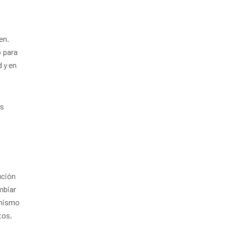
en.
o para
d y en
ás
ución
mbiar
 mismo
tos,