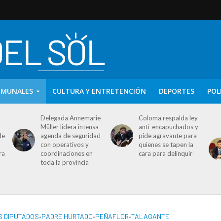
OMUNALES
CULTURA Y ENTRETENCIÓN
DEPORTES
POL
Delegada Annemarie
Coloma respalda ley
Müller lidera intensa
anti-encapuchados y
de
agenda de seguridad
pide agravante para
con operativos y
quienes se tapen la
ra
coordinaciones en
cara para delinquir
toda la provincia
 DIPUTADOS
•
PADRE HURTADO
•
PEÑAFLOR
•
TALAGANTE