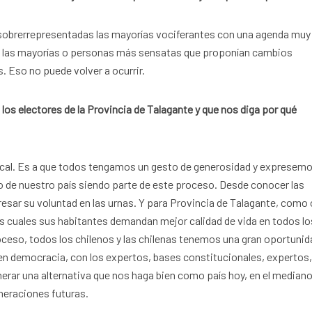
n sobrerrepresentadas las mayorías vociferantes con una agenda muy
 a las mayorías o personas más sensatas que proponían cambios
s. Eso no puede volver a ocurrir.
 los electores de la Provincia de Talagante y que nos diga por qué
 local. Es a que todos tengamos un gesto de generosidad y expresem
 de nuestro país siendo parte de este proceso. Desde conocer las
esar su voluntad en las urnas. Y para Provincia de Talagante, como 
los cuales sus habitantes demandan mejor calidad de vida en todos lo
roceso, todos los chilenos y las chilenas tenemos una gran oportunid
en democracia, con los expertos, bases constitucionales, expertos
erar una alternativa que nos haga bien como país hoy, en el median
neraciones futuras.