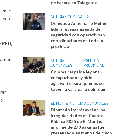
de basura en Talagante
tiendo
NOTICIAS COMUNALES
ienen
Delegada Annemarie Müller
lidera intensa agenda de
seguridad con operativos y
coordinaciones en toda la
e RED,
provincia
ntamos
NOTICIAS
•
POLITICA
COMUNALES
PROVINCIAL
Coloma respalda ley anti-
encapuchados y pide
agravante para quienes se
tapen la cara para delinquir
arán
os
EL MONTE
•
NOTICIAS COMUNALES
Diputado Irarrázaval acusa
irregularidades en Cuenta
Pública 2025 de El Monte:
informe de 270 páginas fue
presentado en menos de cinco