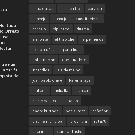
candidatos
carmen frei
cerveza
sura
concejo
consejo
constitucional
 Hurtado
cornejo
diputado
duarte
io Orrego
r uso
el monte
el trapiche
felipe munoz
sos
lectar
felipe muñoz
gloria hutt
gobernacion
gobernadora
 trae un
la tarifa
incendios
isla de maipo
opista del
juan pablo olave
karen araya
malloco
melipilla
munich
municipalidad
nibaldo
padre hurtado
paz suarez
peñaflor
piscina municipal
provincia
ruta78
sadi melo
saint patricks