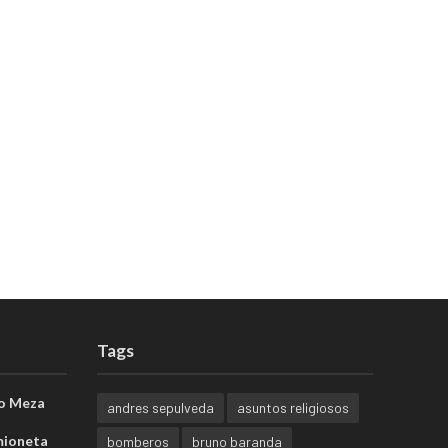
Tags
o Meza
andres sepulveda
asuntos religiosos
mioneta
bomberos
bruno baranda