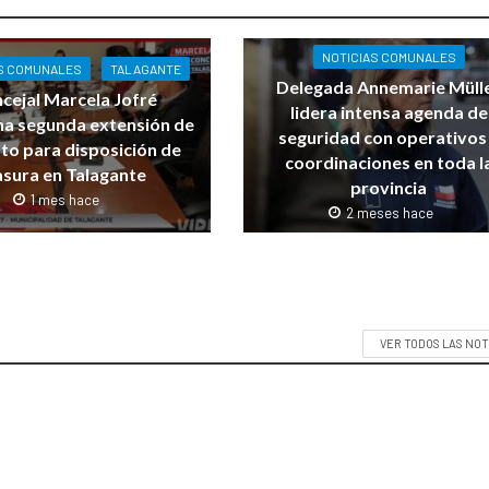
NOTICIAS COMUNALES
S COMUNALES
TALAGANTE
Delegada Annemarie Müll
cejal Marcela Jofré
lidera intensa agenda de
na segunda extensión de
seguridad con operativos
to para disposición de
coordinaciones en toda l
sura en Talagante
provincia
1 mes hace
2 meses hace
VER TODOS LAS NOT