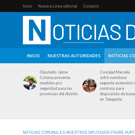
Inicio
Nuestra Línea editorial
Contacto
INICIO
NUESTRAS AUTORIDADES
NOTICIAS C
Diputado Jaime
Concejal Marcela
Coloma presenta
Jofré cuestiona
medidas pro
segunda extensión 
seguridad para las
contrato para
provincias del distrito
disposición de basu
en Talagante
NOTICIAS COMUNALES
•
NUESTROS DIPUTADOS
•
PADRE HUR