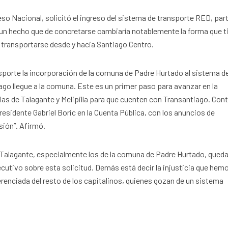
eso Nacional, solicitó el ingreso del sistema de transporte RED, par
un hecho que de concretarse cambiaría notablemente la forma que t
 transportarse desde y hacia Santiago Centro.
nsporte la incorporación de la comuna de Padre Hurtado al sistema d
iago llegue a la comuna. Este es un primer paso para avanzar en la
ias de Talagante y Melipilla para que cuenten con Transantiago. Co
residente Gabriel Boric en la Cuenta Pública, con los anuncios de
sión”. Afirmó.
e Talagante, especialmente los de la comuna de Padre Hurtado, qued
ecutivo sobre esta solicitud. Demás está decir la injusticia que hem
erenciada del resto de los capitalinos, quienes gozan de un sistema