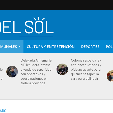
OMUNALES
CULTURA Y ENTRETENCIÓN
DEPORTES
POL
Delegada Annemarie
Coloma respalda ley
Müller lidera intensa
anti-encapuchados y
de
agenda de seguridad
pide agravante para
con operativos y
quienes se tapen la
ra
coordinaciones en
cara para delinquir
toda la provincia
TADO