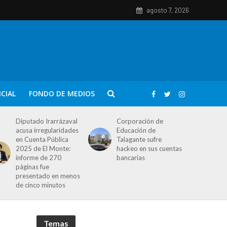
agosto 7, 2026
ICIAL
FONDO DE MEDIOS
Diputado Irarrázaval
Corporación de
acusa irregularidades
Educación de
en Cuenta Pública
Talagante sufre
2025 de El Monte:
hackeo en sus cuentas
informe de 270
bancarias
páginas fue
presentado en menos
de cinco minutos
Temas