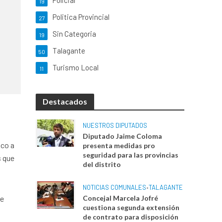
Policial
19
Politica Provincial
27
Sin Categoria
19
Talagante
50
Turismo Local
11
Destacados
NUESTROS DIPUTADOS
Diputado Jaime Coloma
oco a
presenta medidas pro
seguridad para las provincias
s que
del distrito
NOTICIAS COMUNALES
•
TALAGANTE
de
Concejal Marcela Jofré
cuestiona segunda extensión
de contrato para disposición