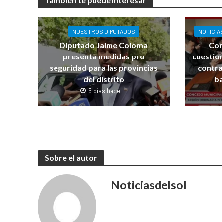
También te puede interesar
NUESTROS DIPUTADOS
NOTICIA
Diputado Jaime Coloma
Con
presenta medidas pro
cuestio
seguridad para las provincias
contra
del distrito
ba
5 días hace
Sobre el autor
Noticiasdelsol