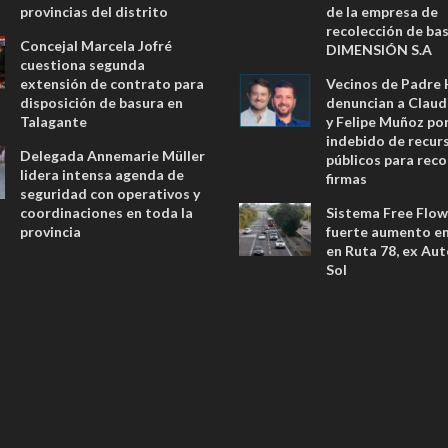
provincias del distrito
de la empresa de
recolección de ba
Concejal Marcela Jofré
DIMENSIÓN S.A
cuestiona segunda
extensión de contrato para
Vecinos de Padre
disposición de basura en
denuncian a Claud
Talagante
y Felipe Muñoz po
indebido de recur
Delegada Annemarie Müller
públicos para reco
lidera intensa agenda de
firmas
seguridad con operativos y
coordinaciones en toda la
Sistema Free Flow
provincia
fuerte aumento en 
en Ruta 78, ex Aut
Sol