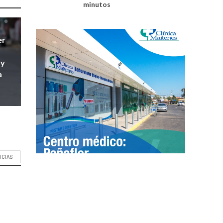
minutos
er
 y
a
ICIAS