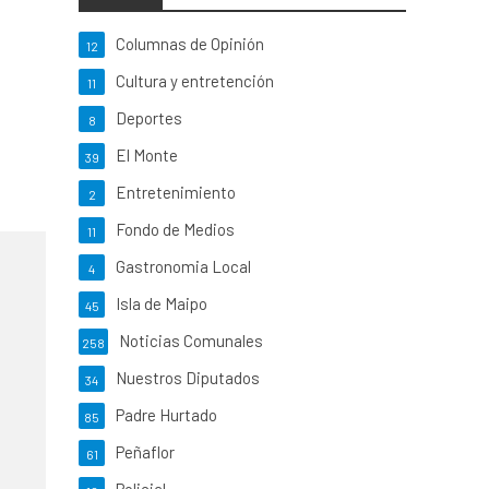
Columnas de Opinión
12
Cultura y entretención
11
Deportes
8
El Monte
39
Entretenimiento
2
Fondo de Medios
11
Gastronomia Local
4
Isla de Maipo
45
Noticias Comunales
258
Nuestros Diputados
34
Padre Hurtado
85
Peñaflor
61