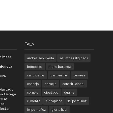
Tags
o Meza
andres sepulveda
asuntos religiosos
mioneta
bomberos
bruno baranda
candidatos
carmen frei
cerveza
sura
concejo
consejo
constitucional
 Hurtado
cornejo
diputado
duarte
io Orrego
r uso
el monte
el trapiche
felipe munoz
sos
lectar
felipe muñoz
gloria hutt