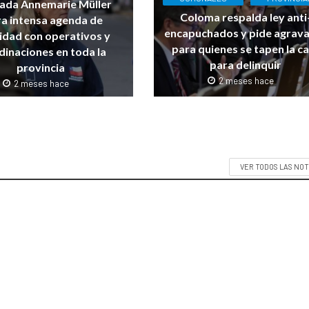
ada Annemarie Müller
Coloma respalda ley anti
ra intensa agenda de
encapuchados y pide agrav
idad con operativos y
para quienes se tapen la c
dinaciones en toda la
para delinquir
provincia
2 meses hace
2 meses hace
VER TODOS LAS NOT