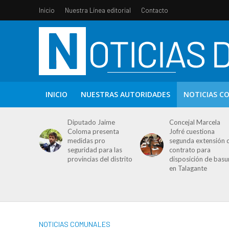
Inicio
Nuestra Línea editorial
Contacto
INICIO
NUESTRAS AUTORIDADES
NOTICIAS C
Diputado Jaime
Concejal Marcela
Coloma presenta
Jofré cuestiona
medidas pro
segunda extensión 
seguridad para las
contrato para
provincias del distrito
disposición de basu
en Talagante
NOTICIAS COMUNALES