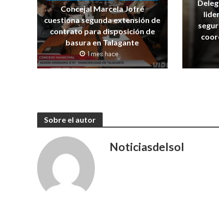
Deleg
Concejal Marcela Jofré
lide
cuestiona segunda extensión de
segur
contrato para disposición de
coor
basura en Talagante
1 mes hace
Sobre el autor
Noticiasdelsol