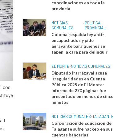
coordinaciones en toda la
provincia
NOTICIAS
•
POLITICA
COMUNALES
PROVINCIAL
Coloma respalda ley anti-
encapuchados y pide
agravante para quienes se
tapen la cara para delinquir
EL MONTE
•
NOTICIAS COMUNALES
Diputado Irarrázaval acusa
irregularidades en Cuenta
Pública 2025 de El Monte:
blicos
informe de 270 páginas fue
stituye
presentado en menos de cinco
minutos
NOTICIAS COMUNALES
•
TALAGANTE
dad
Corporación de Educación de
as
Talagante sufre hackeo en sus
cuentas bancarias