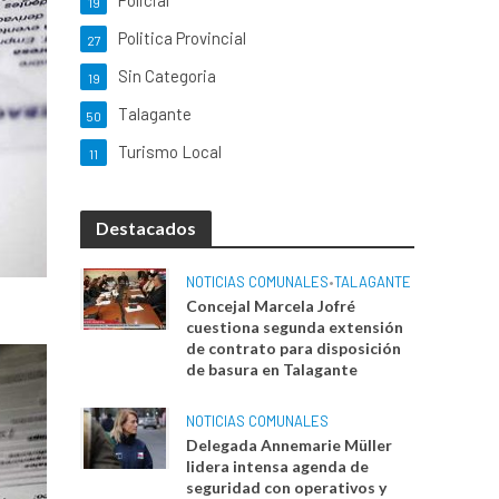
Policial
19
Politica Provincial
27
Sin Categoria
19
Talagante
50
Turismo Local
11
Destacados
NOTICIAS COMUNALES
•
TALAGANTE
Concejal Marcela Jofré
cuestiona segunda extensión
de contrato para disposición
de basura en Talagante
NOTICIAS COMUNALES
Delegada Annemarie Müller
lidera intensa agenda de
seguridad con operativos y