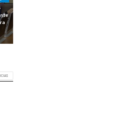
-
ante
ara
ICIAS