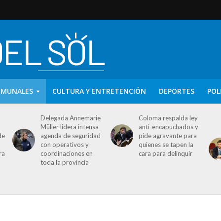
OMUNALES
CULTURA Y ENTRETENCIÓN
DEPORTES
POL
Delegada Annemarie
Coloma respalda ley
Müller lidera intensa
anti-encapuchados y
de
agenda de seguridad
pide agravante para
con operativos y
quienes se tapen la
ra
coordinaciones en
cara para delinquir
toda la provincia