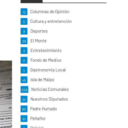
Columnas de Opinión
12
Cultura y entretención
11
Deportes
8
El Monte
39
Entretenimiento
2
Fondo de Medios
11
Gastronomia Local
4
Isla de Maipo
45
Noticias Comunales
258
Nuestros Diputados
34
Padre Hurtado
85
Peñaflor
61