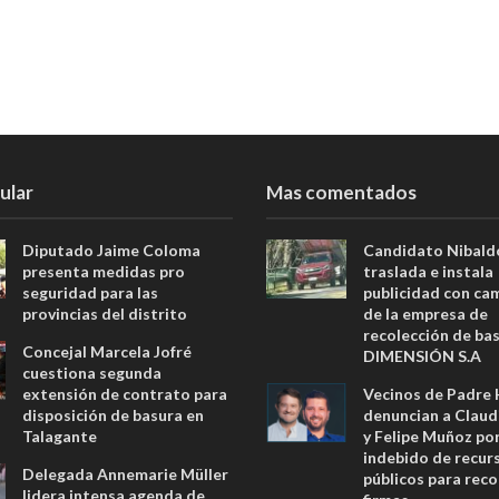
ular
Mas comentados
Diputado Jaime Coloma
Candidato Nibald
presenta medidas pro
traslada e instala
seguridad para las
publicidad con ca
provincias del distrito
de la empresa de
recolección de ba
Concejal Marcela Jofré
DIMENSIÓN S.A
cuestiona segunda
extensión de contrato para
Vecinos de Padre
disposición de basura en
denuncian a Claud
Talagante
y Felipe Muñoz po
indebido de recur
Delegada Annemarie Müller
públicos para reco
lidera intensa agenda de