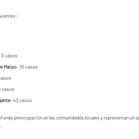
guientes:
: 3 casos
de Maipo
: 35 casos
 casos
0 casos
gante
: 43 casos
ofunda preocupación en las comunidades locales y representan un g
.