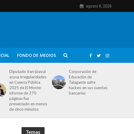
agosto 8, 2026
ICIAL
FONDO DE MEDIOS
Diputado Irarrázaval
Corporación de
acusa irregularidades
Educación de
en Cuenta Pública
Talagante sufre
2025 de El Monte:
hackeo en sus cuentas
informe de 270
bancarias
páginas fue
presentado en menos
de cinco minutos
Temas