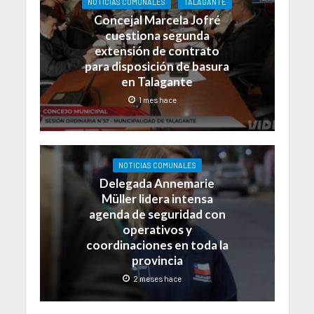
NOTICIAS COMUNALES
TALAGANTE
Concejal Marcela Jofré
cuestiona segunda
extensión de contrato
para disposición de basura
en Talagante
1 mes hace
NOTICIAS COMUNALES
Delegada Annemarie
Müller lidera intensa
agenda de seguridad con
operativos y
coordinaciones en toda la
provincia
2 meses hace