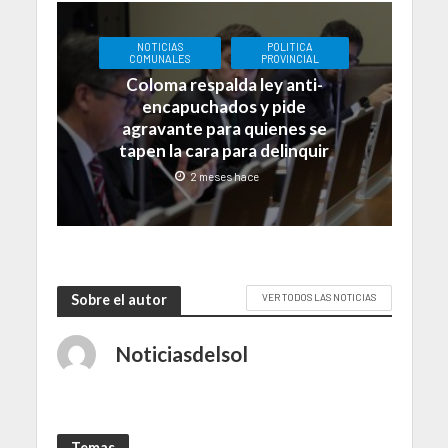
NOTICIAS
POLITICA
COMUNALES
PROVINCIAL
Coloma respalda ley anti-
encapuchados y pide
agravante para quienes se
tapen la cara para delinquir
2 meses hace
Sobre el autor
VER TODOS LAS NOTICIAS
Noticiasdelsol
Temas