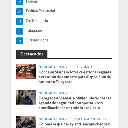
Policial
19
Politica Provincial
27
Sin Categoria
19
Talagante
50
Turismo Local
11
Destacados
NOTICIAS COMUNALES
•
TALAGANTE
Concejal Marcela Jofré cuestiona segunda
extensión de contrato para disposición de
basura en Talagante
NOTICIAS COMUNALES
Delegada Annemarie Müller lidera intensa
agenda de seguridad con operativos y
coordinaciones en toda la provincia
NOTICIAS COMUNALES
•
POLITICA PROVINCIAL
Coloma respalda ley anti-encapuchados y