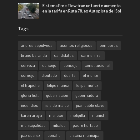
Sistema Free Flow trae un fuerte aumento
en la tarifa en Ruta 78, ex Autopista del Sol
Tags
andres sepulveda
asuntos religiosos
bomberos
bruno baranda
candidatos
carmen frei
cerveza
concejo
consejo
constitucional
cornejo
diputado
duarte
el monte
el trapiche
felipe munoz
felipe muñoz
gloria hutt
gobernacion
gobernadora
incendios
isla de maipo
juan pablo olave
karen araya
malloco
melipilla
munich
municipalidad
nibaldo
padre hurtado
paz suarez
peñaflor
piscina municipal