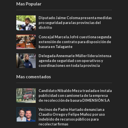
Mas Popular
Diputado Jaime Coloma presenta medidas
pro seguridad para las provincias del
distrito
Concejal Marcela Jofré cuestiona segunda
extensión de contrato para disposición de
basura en Talagante
Delegada Annemarie Müller lidera intensa
agenda de seguridad con operativos y
coordinaciones en toda la provincia
Mas comentados
Candidato Nibaldo Meza traslada e instala
publicidad con camioneta de la empresa
de recolección de basura DIMENSIÓN S.A
Vecinos de Padre Hurtado denuncian a
Claudio Orrego y Felipe Muñoz por uso
indebido de recursos públicos para
recolectar firmas