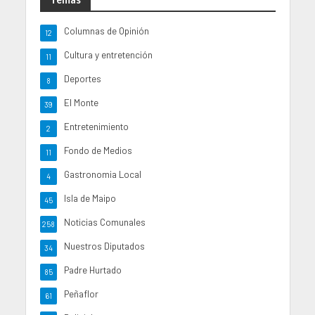
Columnas de Opinión
12
Cultura y entretención
11
Deportes
8
El Monte
39
Entretenimiento
2
Fondo de Medios
11
Gastronomia Local
4
Isla de Maipo
45
Noticias Comunales
258
Nuestros Diputados
34
Padre Hurtado
85
Peñaflor
61