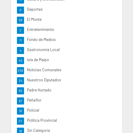
Deportes
8
El Monte
39
Entretenimiento
2
Fondo de Medios
11
Gastronomia Local
4
Isla de Maipo
45
Noticias Comunales
258
Nuestros Diputados
34
Padre Hurtado
85
Peñaflor
61
Policial
19
Politica Provincial
27
Sin Categoria
19