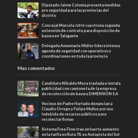
Diputado Jaime Coloma presenta medidas
pro seguridad para las provincias del
distrito
Concejal Marcela Jofré cuestiona segunda
extensión de contrato para disposición de
basura en Talagante
Delegada Annemarie Müller lidera intensa
agenda de seguridad con operativos y
coordinaciones en toda la provincia
Mas comentados
Candidato Nibaldo Meza traslada e instala
publicidad con camioneta de la empresa
de recolección de basura DIMENSIÓN S.A
Vecinos de Padre Hurtado denuncian a
Claudio Orrego y Felipe Muñoz por uso
indebido de recursos públicos para
recolectar firmas
Sistema Free Flow trae un fuerte aumento
en la tarifa en Ruta 78, ex Autopista del Sol