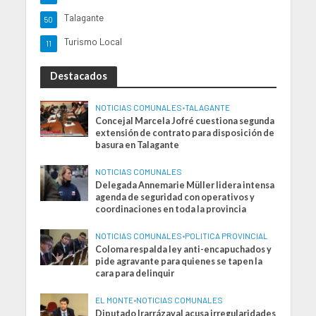
Talagante
50
Turismo Local
11
Destacados
NOTICIAS COMUNALES
•
TALAGANTE
Concejal Marcela Jofré cuestiona segunda
extensión de contrato para disposición de
basura en Talagante
NOTICIAS COMUNALES
Delegada Annemarie Müller lidera intensa
agenda de seguridad con operativos y
coordinaciones en toda la provincia
NOTICIAS COMUNALES
•
POLITICA PROVINCIAL
Coloma respalda ley anti-encapuchados y
pide agravante para quienes se tapen la
cara para delinquir
EL MONTE
•
NOTICIAS COMUNALES
Diputado Irarrázaval acusa irregularidades