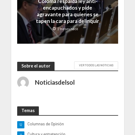
Coloma respalda ley anti-
encapuchados y pide
agravante para quienes se
tapen la cara para delinquir
2 meses hace
Sobre el autor
VER TODOS LAS NOTICIAS
Noticiasdelsol
Temas
Columnas de Opinión
12
Cultura y entretención
11