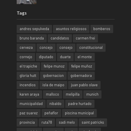
Tags
andres sepulveda
asuntos religiosos
bomberos
bruno baranda
candidatos
carmen frei
cerveza
concejo
consejo
constitucional
cornejo
diputado
duarte
el monte
el trapiche
felipe munoz
felipe muñoz
gloria hutt
gobernacion
gobernadora
incendios
isla de maipo
juan pablo olave
karen araya
malloco
melipilla
munich
municipalidad
nibaldo
padre hurtado
paz suarez
peñaflor
piscina municipal
provincia
ruta78
sadi melo
saint patricks